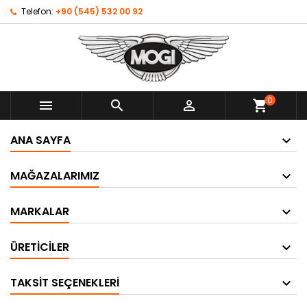
Telefon:
+90 (545) 532 00 92
0



shopping_cart
ANA SAYFA
MAĞAZALARIMIZ
MARKALAR
ÜRETICILER
TAKSIT SEÇENEKLERI