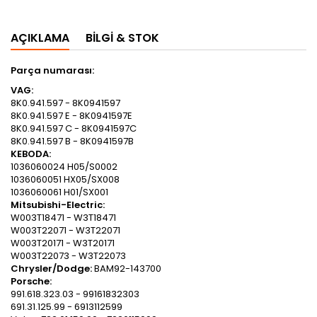
AÇIKLAMA
BILGI & STOK
Parça numarası:
VAG
:
8K0.941.597 - 8K0941597
8K0.941.597 E - 8K0941597E
8K0.941.597 C - 8K0941597C
8K0.941.597 B - 8K0941597B
KEBODA
:
1036060024 H05/S0002
1036060051 HX05/SX008
1036060061 H01/SX001
Mitsubishi-Electric
:
W003T18471 - W3T18471
W003T22071 - W3T22071
W003T20171 - W3T20171
W003T22073 - W3T22073
Chrysler/Dodge
:
BAM92-143700
Porsche
:
991.618.323.03 - 99161832303
691.31.125.99 - 6913112599