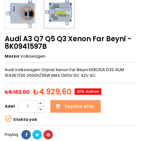
Audi A3 Q7 Q5 Q3 Xenon Far Beyni -
8K0941597B
Marka
Volkswagen
Audi Volkswagen Orjinal Xenon Far Beyni KEBODA D3S 4UM
154367/00 2000H/35W MAX 1300V DC 42V AC
₺4.929,60
₺6.162,00
20% indirim
Sepete ekle
Adet


Stokta yok
Paylaş