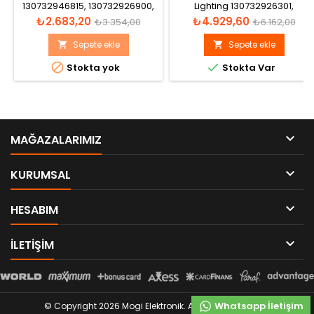
130732946815, 130732926900,
Lighting 130732926301,
130732926901, LR050796
130732946100, 130732927200,
Fiyat
Normal
Fiyat
Normal
₺2.683,20
₺4.929,60
₺3.354,00
₺6.162,00
Xenon Far Beyni
63117255724, 63117356250,
fiyat
fiyat
7255724, 7356250 Xenon Far
Sepete ekle
Sepete ekle


Beyni


Stokta yok
Stokta Var

MAĞAZALARIMIZ

KURUMSAL

HESABIM

ILETIŞIM
Whatsapp İletişim
© Copyright 2026 Mogi Elektronik. All Rights Reserved.