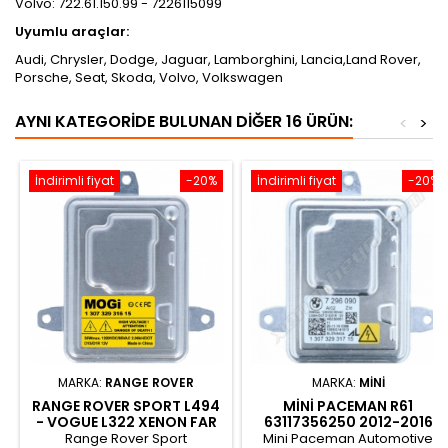
Volvo:
722.61.150.99 - 7226115099
​Uyumlu araçlar:
Audi, Chrysler, Dodge, Jaguar, Lamborghini, Lancia,Land Rover,
Porsche, Seat, Skoda, Volvo, Volkswagen
AYNI KATEGORIDE BULUNAN DIĞER 16 ÜRÜN:
<
>
İndirimli fiyat
-20%
İndirimli fiyat
-20%
MARKA:
RANGE ROVER
MARKA:
MINI
RANGE ROVER SPORT L494
MINI PACEMAN R61
- VOGUE L322 XENON FAR
63117356250 2012-2016
BEYNI
XENON FAR BEYNI
Range Rover Sport
Mini Paceman Automotive