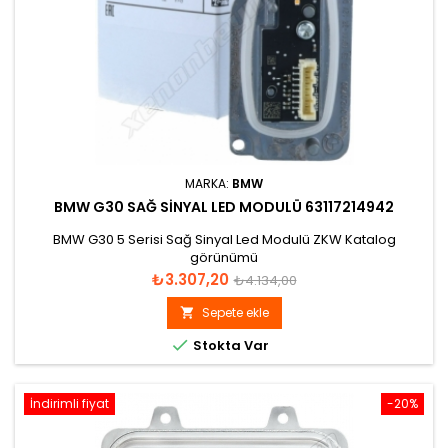
MARKA:
BMW
BMW G30 SAĞ SINYAL LED MODULÜ 63117214942
BMW G30 5 Serisi Sağ Sinyal Led Modulü ZKW Katalog
görünümü
Fiyat
Normal
₺3.307,20
₺4.134,00
fiyat
Sepete ekle


Stokta Var
İndirimli fiyat
-20%