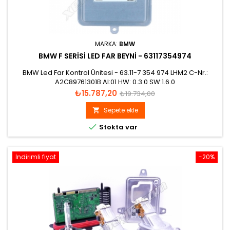
MARKA:
BMW
BMW F SERISI LED FAR BEYNI - 63117354974
BMW Led Far Kontrol Ünitesi - 63.11-7 354 974 LHM2 C-Nr.:
A2C89761301B AI:01 HW: 0.3.0 SW:1.6.0
Fiyat
Normal
₺15.787,20
₺19.734,00
fiyat
Sepete ekle


Stokta var
İndirimli fiyat
-20%