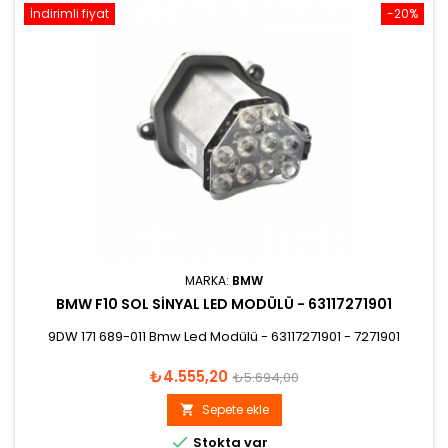
İndirimli fiyat
-20%
MARKA:
BMW
BMW F10 SOL SINYAL LED MODÜLÜ - 63117271901
9DW 171 689-011 Bmw Led Modülü - 63117271901 - 7271901
Fiyat
Normal
₺4.555,20
₺5.694,00
fiyat
Sepete ekle


Stokta var