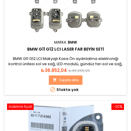
MARKA:
BMW
BMW G11 G12 LCI LASER FAR BEYIN SETI
BMW G11 G12 LCI Makyajlı Kasa Ön aydınlatma elektroniği
kontrol ünitesi sol ve sağ, LED modülü, gündüz farı sol ve sağ,
LED modül sinyal lambası/gündüz farı sol ve sağ toplam 6
Fiyat
Normal
₺36.852,04
₺46.065,05
parça beyin seti.
fiyat
Sepete ekle


Stokta yok
İndirimli fiyat
-20%