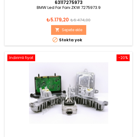
63117275973
BMW Led Far Fanı ZKW 7275973.9
Fiyat
Normal
₺5.179,20
₺6.474,00
fiyat
Sepete ekle


Stokta yok
İndirimli fiyat
-20%