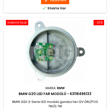
Sepete ekle


Stokta Var
İndirimli fiyat
-20%
MARKA:
BMW
BMW G20 LED FAR MODÜLÜ - 63118496133
BMW G20 3-Serisi LED modülü gündüz farı 12V DRL/POS
7W/0.7W