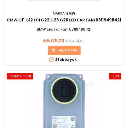
MARKA:
BMW
BMW G11 G12 LCI G22 G23 G26 LED FAR FANI 63119498421
BMW Led Far Fanı 63119498421
Fiyat
Normal
₺5.179,20
₺6.474,00
fiyat
Sepete ekle


Stokta yok
İndirimli fiyat
-20%