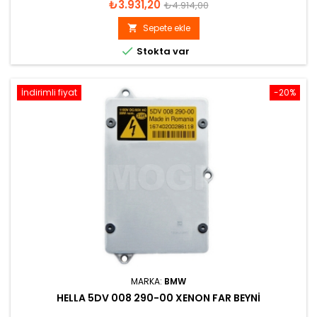
Fiyat
Normal
₺3.931,20
₺4.914,00
fiyat
Sepete ekle


Stokta var
İndirimli fiyat
-20%
MARKA:
BMW
HELLA 5DV 008 290-00 XENON FAR BEYNI