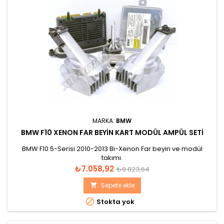
MARKA:
BMW
BMW F10 XENON FAR BEYIN KART MODÜL AMPÜL SETI
BMW F10 5-Serisi 2010-2013 Bi-Xenon Far beyin ve modül
takımı.
Fiyat
Normal
₺7.058,92
₺8.823,64
fiyat
Sepete ekle


Stokta yok