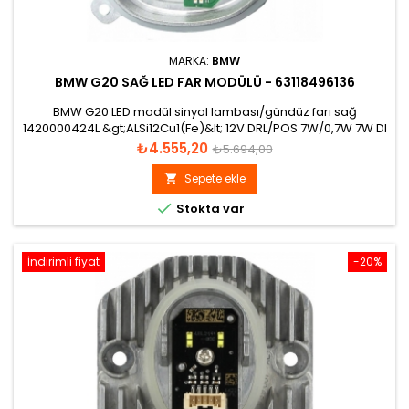
MARKA:
BMW
BMW G20 SAĞ LED FAR MODÜLÜ - 63118496136
BMW G20 LED modül sinyal lambası/gündüz farı sağ
1420000424L &gt;ALSi12Cu1(Fe)&lt; 12V DRL/POS 7W/0,7W 7W DI
10W
Fiyat
Normal
₺4.555,20
₺5.694,00
fiyat
Sepete ekle


Stokta var
İndirimli fiyat
-20%