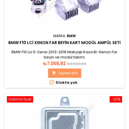
MARKA:
BMW
BMW F10 LCI XENON FAR BEYIN KART MODÜL AMPÜL SETI
BMW F10 Lci 5-Serisi 2013-2016 Makyajlı Kasa Bi-Xenon Far
beyin ve modül takımı.
Fiyat
Normal
₺7.058,92
₺8.823,64
fiyat
Sepete ekle


Stokta yok
İndirimli fiyat
-20%