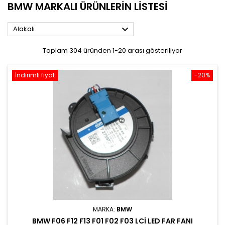
BMW MARKALI ÜRÜNLERIN LISTESI

Alakalı
Toplam 304 üründen 1-20 arası gösteriliyor
İndirimli fiyat
-20%
MARKA:
BMW
BMW F06 F12 F13 F01 F02 F03 LCI LED FAR FANI