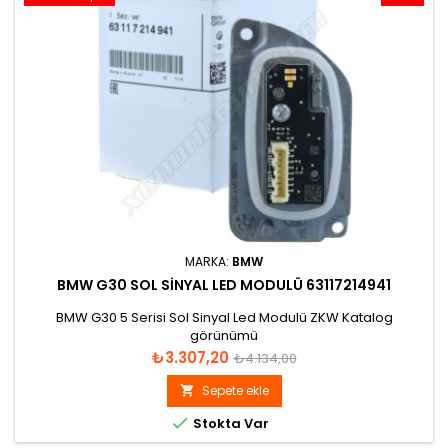
MARKA:
BMW
BMW G30 SOL SINYAL LED MODULÜ 63117214941
BMW G30 5 Serisi Sol Sinyal Led Modulü ZKW Katalog
görünümü
Fiyat
Normal
₺3.307,20
₺4.134,00
fiyat
Sepete ekle


Stokta Var