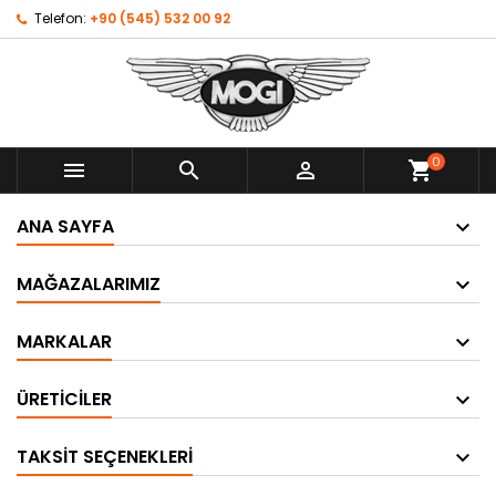
Telefon:
+90 (545) 532 00 92
0



shopping_cart
ANA SAYFA
MAĞAZALARIMIZ
MARKALAR
ÜRETICILER
TAKSIT SEÇENEKLERI