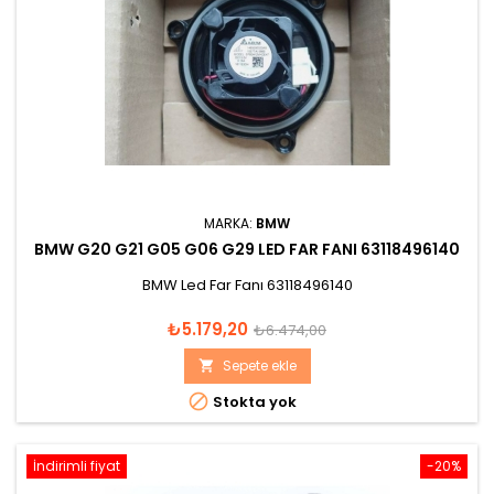
MARKA:
BMW
BMW G20 G21 G05 G06 G29 LED FAR FANI 63118496140
BMW Led Far Fanı 63118496140
Fiyat
Normal
₺5.179,20
₺6.474,00
fiyat
Sepete ekle


Stokta yok
İndirimli fiyat
-20%