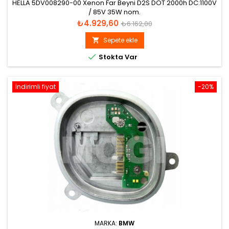
HELLA 5DV008290-00 Xenon Far Beyni D2S DOT 2000h DC:1100V
/ 85V 35W nom.
Fiyat
Normal
₺4.929,60
₺6.162,00
fiyat
Sepete ekle


Stokta Var
İndirimli fiyat
-20%
MARKA:
BMW