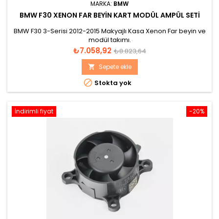
MARKA:
BMW
BMW F30 XENON FAR BEYIN KART MODÜL AMPÜL SETI
BMW F30 3-Serisi 2012-2015 Makyajlı Kasa Xenon Far beyin ve
modül takımı.
Fiyat
Normal
₺7.058,92
₺8.823,64
fiyat
Sepete ekle


Stokta yok
İndirimli fiyat
-20%