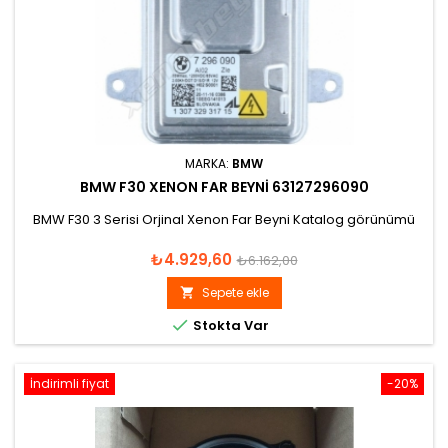
MARKA:
BMW
BMW F30 XENON FAR BEYNI 63127296090
BMW F30 3 Serisi Orjinal Xenon Far Beyni Katalog görünümü
Fiyat
Normal
₺4.929,60
₺6.162,00
fiyat
Sepete ekle


Stokta Var
İndirimli fiyat
-20%