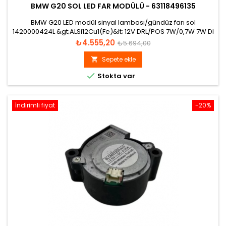
BMW G20 SOL LED FAR MODÜLÜ - 63118496135
BMW G20 LED modül sinyal lambası/gündüz farı sol
1420000424L &gt;ALSi12Cu1(Fe)&lt; 12V DRL/POS 7W/0,7W 7W DI
10W
Fiyat
Normal
₺4.555,20
₺5.694,00
fiyat
Sepete ekle


Stokta var
İndirimli fiyat
-20%