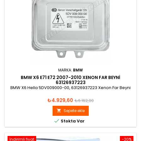
MARKA:
BMW
BMW X6 E71 E72 2007-2010 XENON FAR BEYNI
63126937223
BMW X6 Hella 5DV009000-00, 63126937223 Xenon Far Beyni
Fiyat
Normal
₺4.929,60
₺6.162,00
fiyat
Sepete ekle


Stokta Var
İndirimli fiyat
-20%