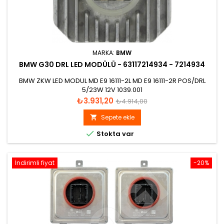
MARKA:
BMW
BMW G30 DRL LED MODÜLÜ - 63117214934 - 7214934
BMW ZKW LED MODUL MD E9 16111-2L MD E9 16111-2R POS/DRL
5/23W 12V 1039.001
Fiyat
Normal
₺3.931,20
₺4.914,00
fiyat
Sepete ekle


Stokta var
İndirimli fiyat
-20%