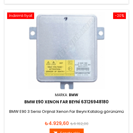
İndirimli fiyat
-20%
MARKA:
BMW
BMW E90 XENON FAR BEYNI 63126948180
BMW E90 3 Serisi Orijinal Xenon Far Beyni Katalog görünümü
Fiyat
Normal
₺4.929,60
₺6.162,00
fiyat