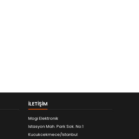
ILETIŞIM
Mogi Elektronik
Istasyon Mah. Park Sok. No:1
Kucukcekmece/Istanbul