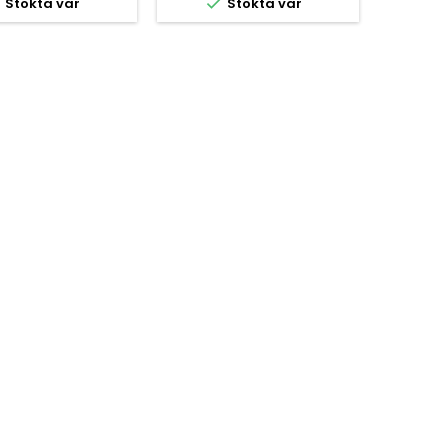



Stokta var
Stokta var