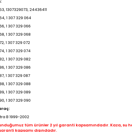
s:
53, 1307329073, 24436411
4, 1 307 329 064
6, 1 307 329 066
8, 1 307 329 068
2, 1 307 329 072
4, 1 307 329 074
2, 1 307 329 082
6, 1 307 329 086
7, 1 307 329 087
8, 1 307 329 088
9, 1 307 329 089
0, 1 307 329 090
araç:
tra B 1999-2002
unduğumuz tüm ürünler 2 yıl garanti kapsamındadır. Kaza, su 
garanti kapsamı dışındadır.