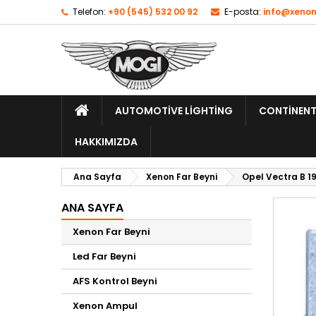
Telefon:
+90 (545) 532 00 92
E-posta:
info@xenon
AUTOMOTIVE LIGHTING
CONTINENT
HAKKIMIZDA
Ana Sayfa
Xenon Far Beyni
Opel Vectra B 1
ANA SAYFA
Xenon Far Beyni
Led Far Beyni
AFS Kontrol Beyni
Xenon Ampul