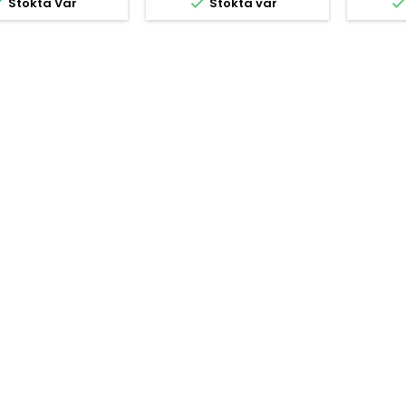


Stokta Var
Stokta var