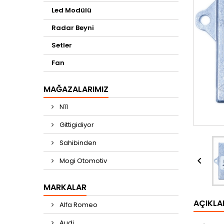
Led Modülü
Radar Beyni
Setler
Fan
MAĞAZALARIMIZ
N11
Gittigidiyor
Sahibinden

Mogi Otomotiv
MARKALAR
AÇIKL
Alfa Romeo
Audi