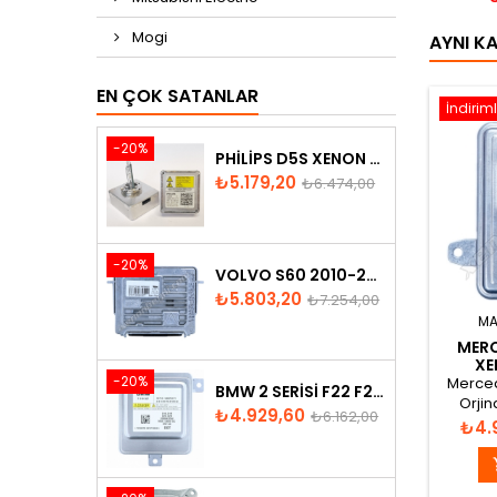
Mogi
AYNI K
EN ÇOK SATANLAR
İndiriml
-20%
PHILIPS D5S XENON AMPUL
Fiyat
Normal
₺5.179,20
₺6.474,00
fiyat
-20%
VOLVO S60 2010-2018 XENON FAR BEYNI 31297942
Fiyat
Normal
₺5.803,20
₺7.254,00
fiyat
MA
MERC
XE
A
-20%
Merced
BMW 2 SERISI F22 F23 2013-2016 XENON FAR BEYNI 7318327
Orjin
Fiyat
Normal
₺4.929,60
₺6.162,00
Ka
Fiya
₺4.
fiyat