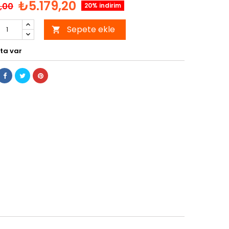
₺5.179,20
,00
20% indirim
Sepete ekle

ta var