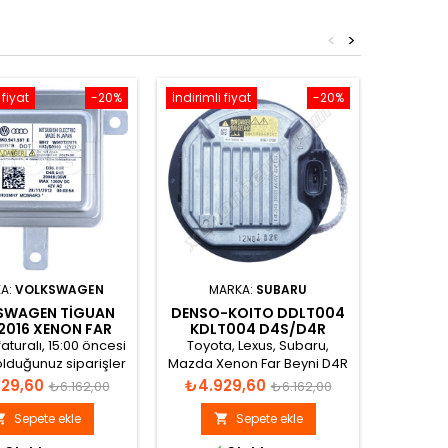
<
>
 fiyat
-20%
İndirimli fiyat
-20%
İndirimli 
A:
VOLKSWAGEN
MARKA:
SUBARU
MAR
SWAGEN TIGUAN
DENSO-KOITO DDLT004
MERCEDE
2016 XENON FAR
KDLT004 D4S/D4R
2002-
NI 8K0941597E
XENON FAR BEYNİ
BEYN
aturalı, 15:00 öncesi
Toyota, Lexus, Subaru,
Adınıza f
1
lduğunuz siparişler
Mazda Xenon Far Beyni D4R
vermiş o
 gün gönderilir.
D4S 12V AC45V MAX30000V
aynı
Normal
Fiyat
Normal
Fiyat
29,60
₺4.929,60
₺5.1
₺6.162,00
₺6.162,00
DC / 45V AC 35W Nom.,
fiyat
fiyat
2000H
Sepete ekle
Sepete ekle

