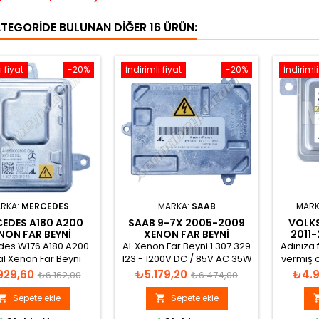
ATEGORIDE BULUNAN DIĞER 16 ÜRÜN:
i fiyat
-20%
İndirimli fiyat
-20%
İndirimli
RKA:
MERCEDES
MARKA:
SAAB
MARK
EDES A180 A200
SAAB 9-7X 2005-2009
VOLK
NON FAR BEYNI
XENON FAR BEYNI
2011-
1669002800
1307329115
BEY
es W176 A180 A200
AL Xenon Far Beyni 1 307 329
Adınıza f
al Xenon Far Beyni
123 - 1200V DC / 85V AC 35W
vermiş o
talog görünümü
Nom., 2000h, für alle D2R
aynı
t
Normal
Fiyat
Normal
Fiyat
929,60
₺5.179,20
₺4.9
₺6.162,00
₺6.474,00
D2S D1S D1R
fiyat
fiyat
Sepete ekle
Sepete ekle

