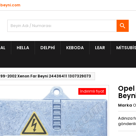
beyni.com

AL
HELLA
DELPHI
KEBODA
LEAR
MITSUBIS
999-2002 Xenon Far Beyni 24436411 1307329073
Opel
İndirimli fiyat
Beyn
Marka
O
Adınıza f
gönderili