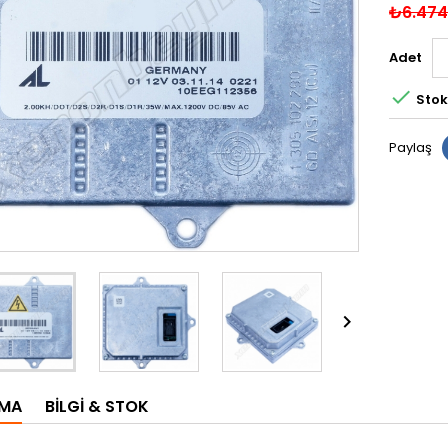
₺6.474
Adet

Stok
Paylaş

AMA
BILGI & STOK