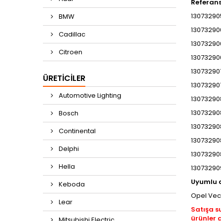
Referan
13073290
BMW
130732906
Cadillac
130732906
Citroen
130732906
130732907
ÜRETICILER
130732907
Automotive Lighting
130732908
130732908
Bosch
130732908
Continental
130732908
Delphi
130732908
Hella
130732909
Uyumlu 
Keboda
Opel Vec
Lear
Satışa s
ürünler 
Mitsubishi Electric