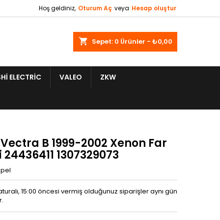
Hoş geldiniz,
Oturum Aç
veya
Hesap oluştur
shopping_cart
Sepet:
0
Ürünler - ₺0,00
HI ELECTRIC
VALEO
ZKW
 Vectra B 1999-2002 Xenon Far
i 24436411 1307329073
pel
aturalı, 15:00 öncesi vermiş olduğunuz siparişler aynı gün
r.