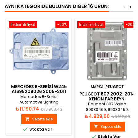
AYNI KATEGORIDE BULUNAN DIĞER 16 ÜRÜN:
<
>
İndirimli fiyat
-20%
İndirimli fiyat
-20%
MERCEDES B-SERISI W245
MARKA:
PEUGEOT
A1698209026 2005-2011
PEUGEOT 807 2002-2014
XENON FAR BEYNI
Mercedes B-Serisi
XENON FAR BEYNI
Automotive Lighting
89030469
Peugeot 807 Valeo
1307329119, 130732911901,
Fiyat
Normal
₺11.190,74
₺13.988,43
89030469, 89030459,
130732911902, A1698209026,
89027878, 89027879,
Fiyat
Normal
₺4.929,60
fiyat
₺6.162,00
A1698209826, A1698200885,
Sepete ekle

89015132, 89032131, 89031486
fiyat
A1698200685, A1698200285
Xenon Far Beyni
Sepete ekle


Stokta var
Xenon Far Beyni

Stokta Var