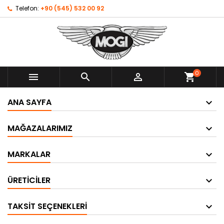
Telefon:
+90 (545) 532 00 92
0



shopping_cart
ANA SAYFA
MAĞAZALARIMIZ
MARKALAR
ÜRETICILER
TAKSIT SEÇENEKLERI