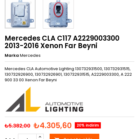
Mercedes CLA C117 A2229003300
2013-2016 Xenon Far Beyni
Marka
Mercedes
Mercedes CLA Automotive Lighting 130732931500, 130732931515,
130732926900, 130732926901, 130732931515, A2229003300, A 222
900 33 00 Xenon Far Beyni
₺4.305,60
₺5.382,00
20% indirim