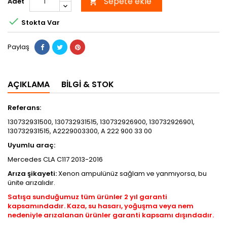
Sepete ekle
Adet


Stokta Var
Paylaş
AÇIKLAMA
BILGI & STOK
Referans:
130732931500, 130732931515, 130732926900, 130732926901,
130732931515, A2229003300, A 222 900 33 00
Uyumlu araç:
Mercedes CLA C117 2013-2016
Arıza şikayeti:
Xenon ampulünüz sağlam ve yanmıyorsa, bu
ünite arızalıdır.
Satışa sunduğumuz tüm ürünler 2 yıl garanti
kapsamındadır. Kaza, su hasarı, yoğuşma veya nem
nedeniyle arızalanan ürünler garanti kapsamı dışındadır.