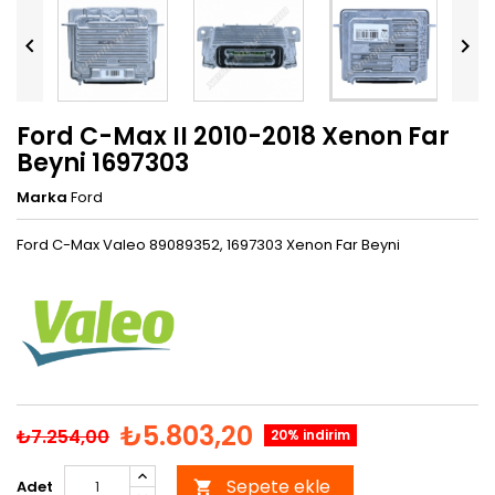


Ford C-Max II 2010-2018 Xenon Far
Beyni 1697303
Marka
Ford
Ford C-Max Valeo 89089352, 1697303 Xenon Far Beyni
₺5.803,20
₺7.254,00
20% indirim
Sepete ekle
Adet
