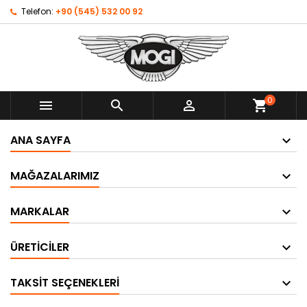
Telefon:
+90 (545) 532 00 92
0



shopping_cart
ANA SAYFA
MAĞAZALARIMIZ
MARKALAR
ÜRETICILER
TAKSIT SEÇENEKLERI