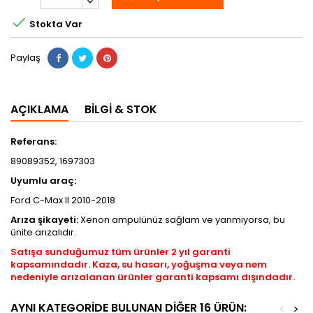

Stokta Var
Paylaş
AÇIKLAMA
BILGI & STOK
Referans:
89089352, 1697303
Uyumlu araç:
Ford C-Max II 2010-2018
Arıza şikayeti:
Xenon ampulünüz sağlam ve yanmıyorsa, bu
ünite arızalıdır.
Satışa sunduğumuz tüm ürünler 2 yıl garanti
kapsamındadır. Kaza, su hasarı, yoğuşma veya nem
nedeniyle arızalanan ürünler garanti kapsamı dışındadır.
AYNI KATEGORIDE BULUNAN DIĞER 16 ÜRÜN:
<
>