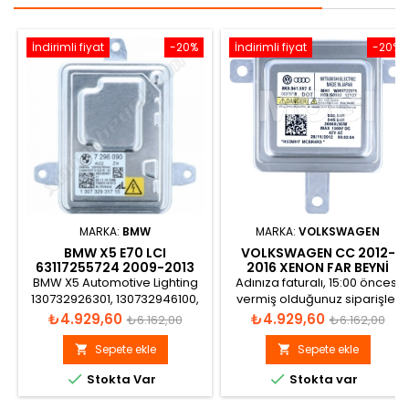
İndirimli fiyat
-20%
İndirimli fiyat
-20%
MARKA:
BMW
MARKA:
VOLKSWAGEN
BMW X5 E70 LCI
VOLKSWAGEN CC 2012-
63117255724 2009-2013
2016 XENON FAR BEYNI
XENON FAR BEYNI
8K0941597E
BMW X5 Automotive Lighting
Adınıza faturalı, 15:00 öncesi
130732926301, 130732946100,
vermiş olduğunuz siparişler
130732927200, 63117255724,
aynı gün gönderilir.
Fiyat
Normal
Fiyat
Normal
₺4.929,60
₺4.929,60
₺6.162,00
₺6.162,00
63117356250 Xenon Far Beyni
fiyat
fiyat
Sepete ekle
Sepete ekle




Stokta Var
Stokta var