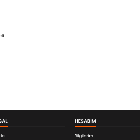
eti
SAL
HESABIM
da
Bilgilerim