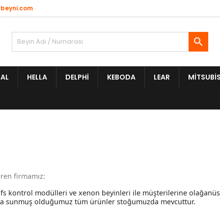
beyni.com

AL
HELLA
DELPHI
KEBODA
LEAR
MITSUBIS
teren firmamız:
fs kontrol modülleri ve xenon beyinleri ile müşterilerine olağanüs
 satışa sunmuş olduğumuz tüm ürünler stoğumuzda mevcuttur.