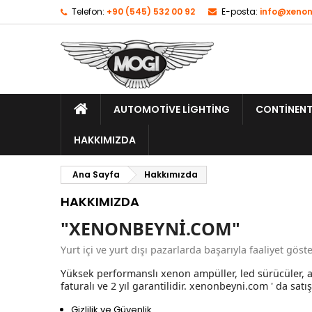
Telefon:
+90 (545) 532 00 92
E-posta:
info@xenon
AUTOMOTIVE LIGHTING
CONTINENT
HAKKIMIZDA
Ana Sayfa
Hakkımızda
HAKKIMIZDA
"XENONBEYNİ.COM"
Yurt içi ve yurt dışı pazarlarda başarıyla faaliyet gös
Yüksek performanslı xenon ampüller, led sürücüler, a
faturalı ve 2 yıl garantilidir. xenonbeyni.com ' da
Gizlilik ve Güvenlik