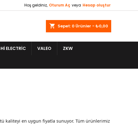
Hoş geldiniz,
Oturum Aç
veya
Hesap oluştur
shopping_cart
Sepet:
0
Ürünler - ₺0,00
HI ELECTRIC
VALEO
ZKW
tü kaliteyi en uygun fiyatla sunuyor. Tüm ürünlerimiz