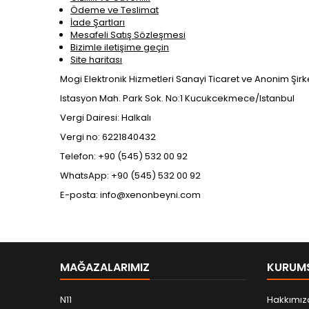
Ödeme ve Teslimat
İade Şartları
Mesafeli Satış Sözleşmesi
Bizimle iletişime geçin
Site haritası
Mogi Elektronik Hizmetleri Sanayi Ticaret ve Anonim Şirk
Istasyon Mah. Park Sok. No:1 Kucukcekmece/Istanbul
Vergi Dairesi: Halkalı
Vergi no: 6221840432
Telefon: +90 (545) 532 00 92
WhatsApp: +90 (545) 532 00 92
E-posta: info@xenonbeyni.com
MAĞAZALARIMIZ
KURUM
N11
Hakkımız