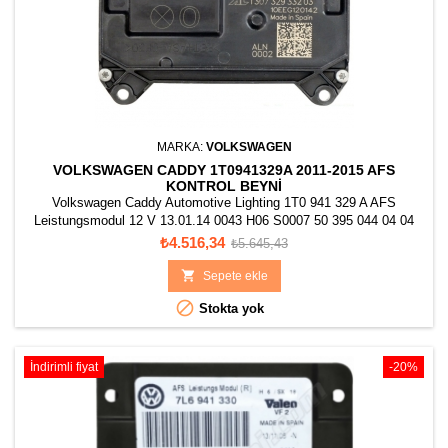
MARKA:
VOLKSWAGEN
VOLKSWAGEN CADDY 1T0941329A 2011-2015 AFS
KONTROL BEYNI
Volkswagen Caddy Automotive Lighting 1T0 941 329 A AFS
Leistungsmodul 12 V 13.01.14 0043 H06 S0007 50 395 044 04 04
1307 329 332 03 10EEG110147 Made in Spain ALN 002
Fiyat
Normal
₺4.516,34
₺5.645,43
fiyat

Sepete ekle

Stokta yok
İndirimli fiyat
-20%