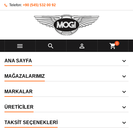
Telefon:
+90 (545) 532 00 92
0



shopping_cart
ANA SAYFA
MAĞAZALARIMIZ
MARKALAR
ÜRETICILER
TAKSIT SEÇENEKLERI