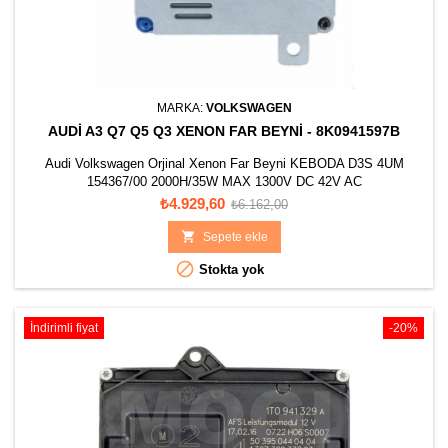
MARKA:
VOLKSWAGEN
AUDI A3 Q7 Q5 Q3 XENON FAR BEYNI - 8K0941597B
Audi Volkswagen Orjinal Xenon Far Beyni KEBODA D3S 4UM
154367/00 2000H/35W MAX 1300V DC 42V AC
Fiyat
Normal
₺4.929,60
₺6.162,00
fiyat

Sepete ekle

Stokta yok
İndirimli fiyat
-20%