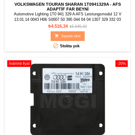
VOLKSWAGEN TOURAN SHARAN 1T0941329A - AFS
ADAPTIF FAR BEYNI
Automotive Lighting 1T0 941 329 A AFS Leistungsmodul 12 V
13.01.14 0043 H06 S0007 50 395 044 04 04 1307 329 332 03
10EEG110147 Made in Spain ALN 002
Fiyat
Normal
₺4.516,34
₺5.645,43
fiyat

Sepete ekle

Stokta yok
İndirimli fiyat
-20%