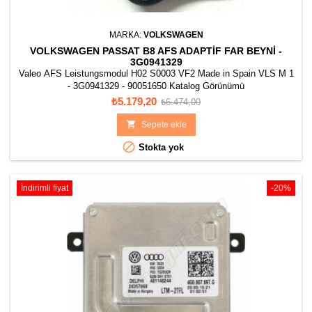
MARKA:
VOLKSWAGEN
VOLKSWAGEN PASSAT B8 AFS ADAPTIF FAR BEYNI -
3G0941329
Valeo AFS Leistungsmodul H02 S0003 VF2 Made in Spain VLS M 1
- 3G0941329 - 90051650 Katalog Görünümü
Fiyat
Normal
₺5.179,20
₺6.474,00
fiyat

Sepete ekle

Stokta yok
İndirimli fiyat
-20%