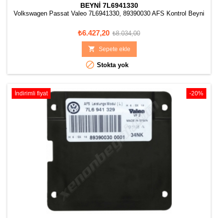
BEYNI 7L6941330
Volkswagen Passat Valeo 7L6941330, 89390030 AFS Kontrol Beyni
Fiyat
Normal
₺6.427,20
₺8.034,00
fiyat

Sepete ekle

Stokta yok
İndirimli fiyat
-20%