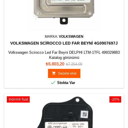
MARKA:
VOLKSWAGEN
VOLKSWAGEN SCIROCCO LED FAR BEYNI 4G0907697J
Volkswagen Scirocco Led Far Beyni DELPHI LTM-1TFL 499329883
Katalog görünümü
Fiyat
Normal
₺5.803,20
₺7.254,00
fiyat

Sepete ekle

Stokta Var
İndirimli fiyat
-20%