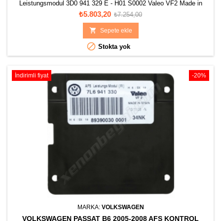
Leistungsmodul 3D0 941 329 E - H01 S0002 Valeo VF2 Made in
Spain 90025568
Fiyat
Normal
₺5.803,20
₺7.254,00
fiyat

Sepete ekle

Stokta yok
İndirimli fiyat
-20%
MARKA:
VOLKSWAGEN
VOLKSWAGEN PASSAT B6 2005-2008 AFS KONTROL