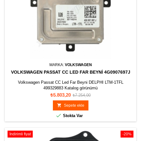
MARKA:
VOLKSWAGEN
VOLKSWAGEN PASSAT CC LED FAR BEYNI 4G0907697J
Volkswagen Passat CC Led Far Beyni DELPHI LTM-1TFL
499329883 Katalog görünümü
Fiyat
Normal
₺5.803,20
₺7.254,00
fiyat

Sepete ekle

Stokta Var
İndirimli fiyat
-20%