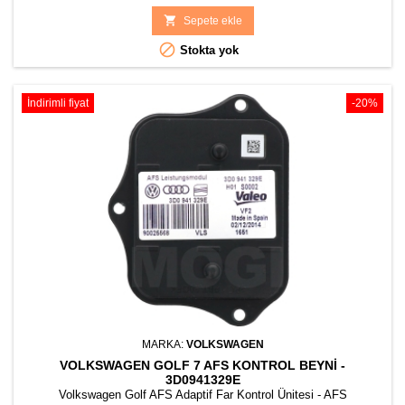
fiyat

Sepete ekle

Stokta yok
İndirimli fiyat
-20%
MARKA:
VOLKSWAGEN
VOLKSWAGEN GOLF 7 AFS KONTROL BEYNI -
3D0941329E
Volkswagen Golf AFS Adaptif Far Kontrol Ünitesi - AFS