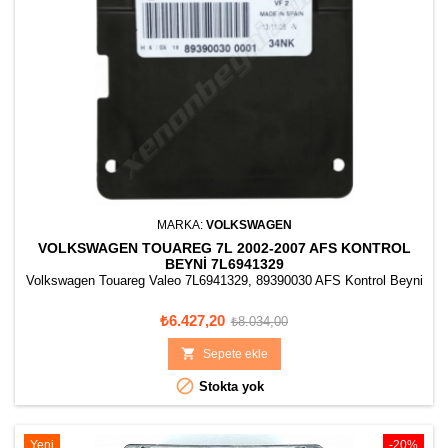
MARKA:
VOLKSWAGEN
VOLKSWAGEN TOUAREG 7L 2002-2007 AFS KONTROL
BEYNI 7L6941329
Volkswagen Touareg Valeo 7L6941329, 89390030 AFS Kontrol Beyni
Fiyat
Normal
₺6.427,20
₺8.034,00
fiyat

Sepete ekle

Stokta yok
Yeni
-20%