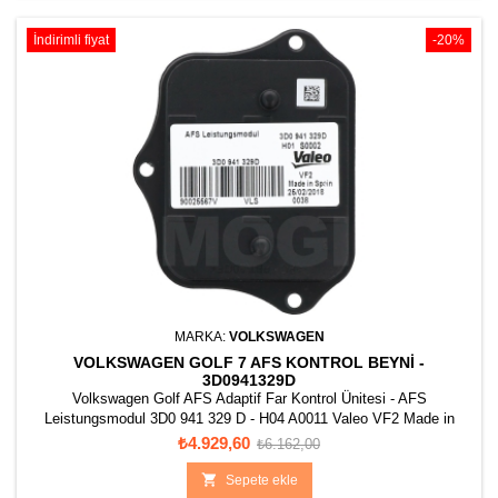
İndirimli fiyat
-20%
MARKA:
VOLKSWAGEN
VOLKSWAGEN GOLF 7 AFS KONTROL BEYNI -
3D0941329D
Volkswagen Golf AFS Adaptif Far Kontrol Ünitesi - AFS
Leistungsmodul 3D0 941 329 D - H04 A0011 Valeo VF2 Made in
Spain 89503909
Fiyat
Normal
₺4.929,60
₺6.162,00
fiyat

Sepete ekle