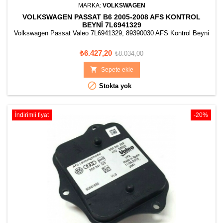
MARKA:
VOLKSWAGEN
VOLKSWAGEN PASSAT B6 2005-2008 AFS KONTROL
BEYNI 7L6941329
Volkswagen Passat Valeo 7L6941329, 89390030 AFS Kontrol Beyni
Fiyat
Normal
₺6.427,20
₺8.034,00
fiyat

Sepete ekle

Stokta yok
İndirimli fiyat
-20%