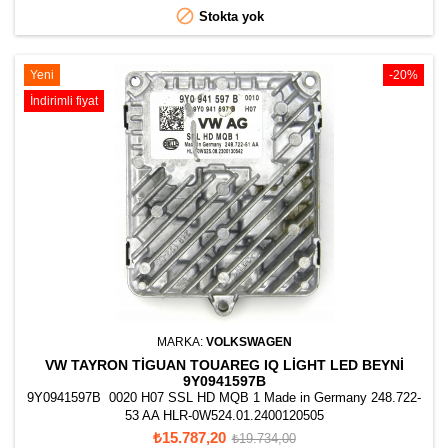

Stokta yok
Yeni
-20%
İndirimli fiyat
MARKA:
VOLKSWAGEN
VW TAYRON TIGUAN TOUAREG IQ LIGHT LED BEYNI
9Y0941597B
9Y0941597B 0020 H07 SSL HD MQB 1 Made in Germany 248.722-
53 AA HLR-0W524.01.2400120505
Fiyat
Normal
₺15.787,20
₺19.734,00