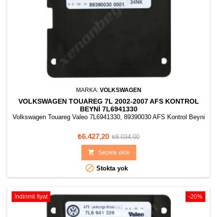
MARKA:
VOLKSWAGEN
VOLKSWAGEN TOUAREG 7L 2002-2007 AFS KONTROL
BEYNI 7L6941330
Volkswagen Touareg Valeo 7L6941330, 89390030 AFS Kontrol Beyni
Fiyat
Normal
₺6.427,20
₺8.034,00
fiyat

Sepete ekle

Stokta yok
İndirimli fiyat
-20%