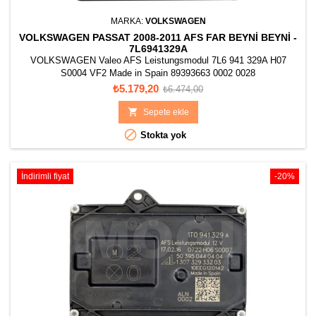
MARKA:
VOLKSWAGEN
VOLKSWAGEN PASSAT 2008-2011 AFS FAR BEYNI BEYNI -
7L6941329A
VOLKSWAGEN Valeo AFS Leistungsmodul 7L6 941 329A H07
S0004 VF2 Made in Spain 89393663 0002 0028
Fiyat
Normal
₺5.179,20
₺6.474,00
fiyat

Sepete ekle

Stokta yok
İndirimli fiyat
-20%