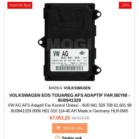
İndirimli fiyat
-20%
MARKA:
VOLKSWAGEN
VOLKSWAGEN EOS TOUAREG AFS ADAPTIF FAR BEYNI -
8U0941329
VW AG AFS Adaptif Far Kontrol Ünitesi - 8U0 941 329 708.61.601.99
8U0941329 0006 H01 010 114-40 AH Made in Germany HLR-0W5
Fiyat
Normal
₺7.051,20
₺8.814,00
fiyat

Sepete ekle

Stokta yok