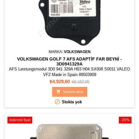
MARKA:
VOLKSWAGEN
VOLKSWAGEN GOLF 7 AFS ADAPTIF FAR BEYNI -
3D0941329A
AFS Leistungsmodul 3D0 941 329A H03 H04 SX008 S0011 VALEO
VF2 Made in Spain 89503909
Fiyat
Normal
₺4.929,60
₺6.162,00
fiyat

Sepete ekle

Stokta yok
İndirimli fiyat
-20%