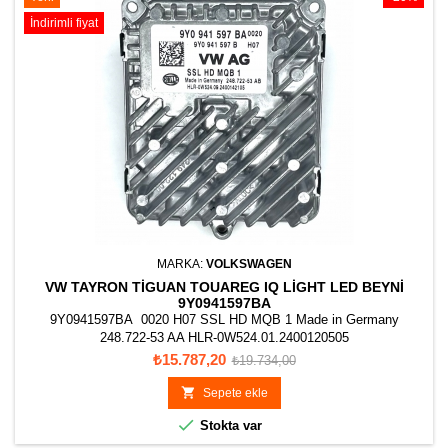
İndirimli fiyat
MARKA:
VOLKSWAGEN
VW TAYRON TIGUAN TOUAREG IQ LIGHT LED BEYNI
9Y0941597BA
9Y0941597BA 0020 H07 SSL HD MQB 1 Made in Germany
248.722-53 AA HLR-0W524.01.2400120505
Fiyat
Normal
₺15.787,20
₺19.734,00
fiyat

Sepete ekle

Stokta var