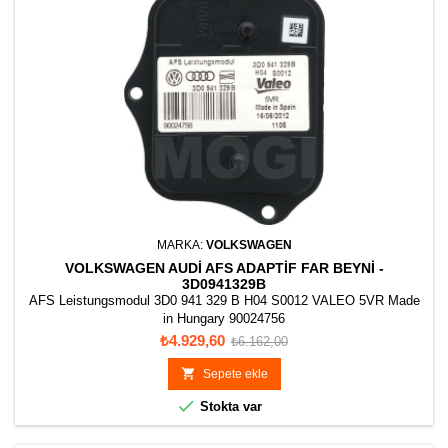
MARKA:
VOLKSWAGEN
VOLKSWAGEN AUDI AFS ADAPTIF FAR BEYNI -
3D0941329B
AFS Leistungsmodul 3D0 941 329 B H04 S0012 VALEO 5VR Made
in Hungary 90024756
Fiyat
Normal
₺4.929,60
₺6.162,00
fiyat

Sepete ekle

Stokta var