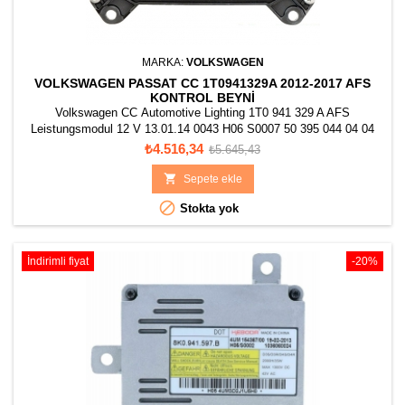
MARKA:
VOLKSWAGEN
VOLKSWAGEN PASSAT CC 1T0941329A 2012-2017 AFS
KONTROL BEYNI
Volkswagen CC Automotive Lighting 1T0 941 329 A AFS
Leistungsmodul 12 V 13.01.14 0043 H06 S0007 50 395 044 04 04
1307 329 332 03 10EEG110147 Made in Spain ALN 002
Fiyat
Normal
₺4.516,34
₺5.645,43
fiyat

Sepete ekle

Stokta yok
İndirimli fiyat
-20%