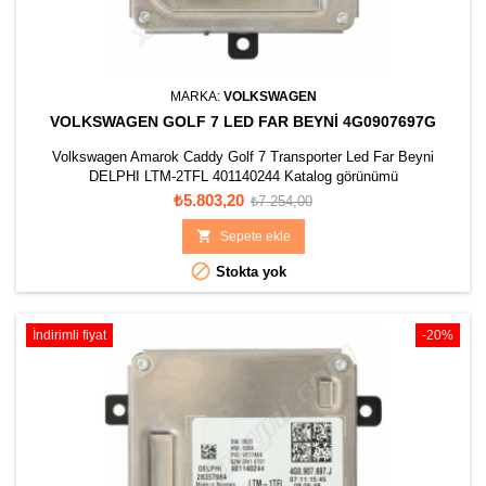
MARKA:
VOLKSWAGEN
VOLKSWAGEN GOLF 7 LED FAR BEYNI 4G0907697G
Volkswagen Amarok Caddy Golf 7 Transporter Led Far Beyni
DELPHI LTM-2TFL 401140244 Katalog görünümü
Fiyat
Normal
₺5.803,20
₺7.254,00
fiyat

Sepete ekle

Stokta yok
İndirimli fiyat
-20%