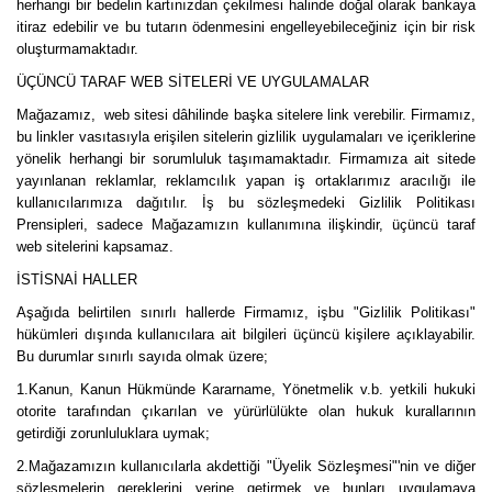
herhangi bir bedelin kartınızdan çekilmesi halinde doğal olarak bankaya
itiraz edebilir ve bu tutarın ödenmesini engelleyebileceğiniz için bir risk
oluşturmamaktadır.
ÜÇÜNCÜ TARAF WEB SİTELERİ VE UYGULAMALAR
Mağazamız, web sitesi dâhilinde başka sitelere link verebilir. Firmamız,
bu linkler vasıtasıyla erişilen sitelerin gizlilik uygulamaları ve içeriklerine
yönelik herhangi bir sorumluluk taşımamaktadır. Firmamıza ait sitede
yayınlanan reklamlar, reklamcılık yapan iş ortaklarımız aracılığı ile
kullanıcılarımıza dağıtılır. İş bu sözleşmedeki Gizlilik Politikası
Prensipleri, sadece Mağazamızın kullanımına ilişkindir, üçüncü taraf
web sitelerini kapsamaz.
İSTİSNAİ HALLER
Aşağıda belirtilen sınırlı hallerde Firmamız, işbu "Gizlilik Politikası"
hükümleri dışında kullanıcılara ait bilgileri üçüncü kişilere açıklayabilir.
Bu durumlar sınırlı sayıda olmak üzere;
1.Kanun, Kanun Hükmünde Kararname, Yönetmelik v.b. yetkili hukuki
otorite tarafından çıkarılan ve yürürlülükte olan hukuk kurallarının
getirdiği zorunluluklara uymak;
2.Mağazamızın kullanıcılarla akdettiği "Üyelik Sözleşmesi"'nin ve diğer
sözleşmelerin gereklerini yerine getirmek ve bunları uygulamaya