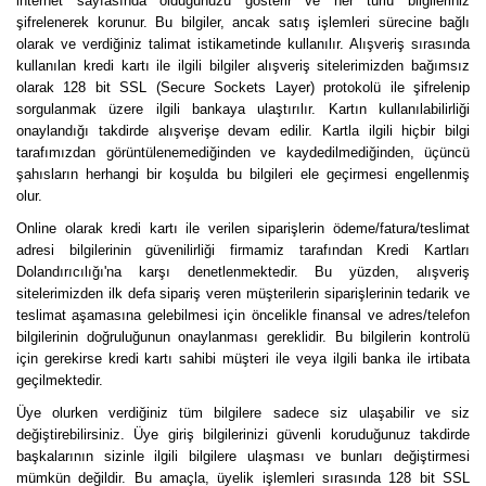
internet sayfasında olduğunuzu gösterir ve her türlü bilgileriniz
şifrelenerek korunur. Bu bilgiler, ancak satış işlemleri sürecine bağlı
olarak ve verdiğiniz talimat istikametinde kullanılır. Alışveriş sırasında
kullanılan kredi kartı ile ilgili bilgiler alışveriş sitelerimizden bağımsız
olarak 128 bit SSL (Secure Sockets Layer) protokolü ile şifrelenip
sorgulanmak üzere ilgili bankaya ulaştırılır. Kartın kullanılabilirliği
onaylandığı takdirde alışverişe devam edilir. Kartla ilgili hiçbir bilgi
tarafımızdan görüntülenemediğinden ve kaydedilmediğinden, üçüncü
şahısların herhangi bir koşulda bu bilgileri ele geçirmesi engellenmiş
olur.
Online olarak kredi kartı ile verilen siparişlerin ödeme/fatura/teslimat
adresi bilgilerinin güvenilirliği firmamiz tarafından Kredi Kartları
Dolandırıcılığı'na karşı denetlenmektedir. Bu yüzden, alışveriş
sitelerimizden ilk defa sipariş veren müşterilerin siparişlerinin tedarik ve
teslimat aşamasına gelebilmesi için öncelikle finansal ve adres/telefon
bilgilerinin doğruluğunun onaylanması gereklidir. Bu bilgilerin kontrolü
için gerekirse kredi kartı sahibi müşteri ile veya ilgili banka ile irtibata
geçilmektedir.
Üye olurken verdiğiniz tüm bilgilere sadece siz ulaşabilir ve siz
değiştirebilirsiniz. Üye giriş bilgilerinizi güvenli koruduğunuz takdirde
başkalarının sizinle ilgili bilgilere ulaşması ve bunları değiştirmesi
mümkün değildir. Bu amaçla, üyelik işlemleri sırasında 128 bit SSL