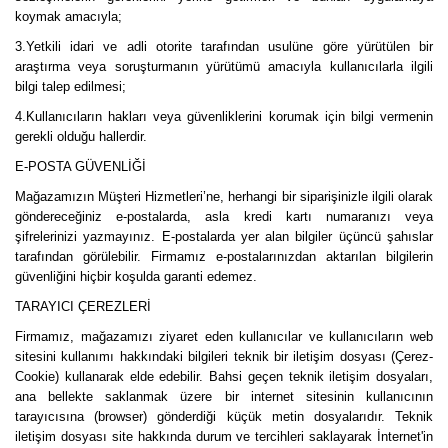
koymak amacıyla;
3.Yetkili idari ve adli otorite tarafından usulüne göre yürütülen bir
araştırma veya soruşturmanın yürütümü amacıyla kullanıcılarla ilgili
bilgi talep edilmesi;
4.Kullanıcıların hakları veya güvenliklerini korumak için bilgi vermenin
gerekli olduğu hallerdir.
E-POSTA GÜVENLİĞİ
Mağazamızın Müşteri Hizmetleri’ne, herhangi bir siparişinizle ilgili olarak
göndereceğiniz e-postalarda, asla kredi kartı numaranızı veya
şifrelerinizi yazmayınız. E-postalarda yer alan bilgiler üçüncü şahıslar
tarafından görülebilir. Firmamız e-postalarınızdan aktarılan bilgilerin
güvenliğini hiçbir koşulda garanti edemez.
TARAYICI ÇEREZLERİ
Firmamız, mağazamızı ziyaret eden kullanıcılar ve kullanıcıların web
sitesini kullanımı hakkındaki bilgileri teknik bir iletişim dosyası (Çerez-
Cookie) kullanarak elde edebilir. Bahsi geçen teknik iletişim dosyaları,
ana bellekte saklanmak üzere bir internet sitesinin kullanıcının
tarayıcısına (browser) gönderdiği küçük metin dosyalarıdır. Teknik
iletişim dosyası site hakkında durum ve tercihleri saklayarak İnternet'in