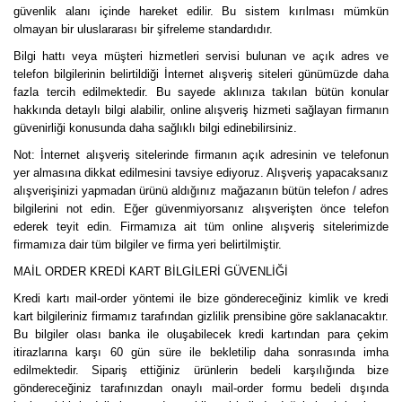
güvenlik alanı içinde hareket edilir. Bu sistem kırılması mümkün
olmayan bir uluslararası bir şifreleme standardıdır.
Bilgi hattı veya müşteri hizmetleri servisi bulunan ve açık adres ve
telefon bilgilerinin belirtildiği İnternet alışveriş siteleri günümüzde daha
fazla tercih edilmektedir. Bu sayede aklınıza takılan bütün konular
hakkında detaylı bilgi alabilir, online alışveriş hizmeti sağlayan firmanın
güvenirliği konusunda daha sağlıklı bilgi edinebilirsiniz.
Not: İnternet alışveriş sitelerinde firmanın açık adresinin ve telefonun
yer almasına dikkat edilmesini tavsiye ediyoruz. Alışveriş yapacaksanız
alışverişinizi yapmadan ürünü aldığınız mağazanın bütün telefon / adres
bilgilerini not edin. Eğer güvenmiyorsanız alışverişten önce telefon
ederek teyit edin. Firmamıza ait tüm online alışveriş sitelerimizde
firmamıza dair tüm bilgiler ve firma yeri belirtilmiştir.
MAİL ORDER KREDİ KART BİLGİLERİ GÜVENLİĞİ
Kredi kartı mail-order yöntemi ile bize göndereceğiniz kimlik ve kredi
kart bilgileriniz firmamız tarafından gizlilik prensibine göre saklanacaktır.
Bu bilgiler olası banka ile oluşabilecek kredi kartından para çekim
itirazlarına karşı 60 gün süre ile bekletilip daha sonrasında imha
edilmektedir. Sipariş ettiğiniz ürünlerin bedeli karşılığında bize
göndereceğiniz tarafınızdan onaylı mail-order formu bedeli dışında