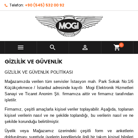
Telefon:
+90 (545) 532 00 92
0



shopping_cart
GIZLILIK VE GÜVENLIK
GİZLİLİK VE GÜVENLİK POLİTİKASI
Mağazamızda verilen tüm servisler İstasyon mah. Park Sokak No:1/6
Küçükçekmece / İstanbul adresinde kayıtlı Mogi Elektronik Hizmetleri
Sanayi ve Ticaret Anonim Şti. firmamıza aittir ve firmamız tarafından
işletilir.
Firmamız, çeşitli amaçlarla kişisel veriler toplayabilir. Aşağıda, toplanan
kişisel verilerin nasıl ve ne şekilde toplandığı, bu verilerin nasıl ve ne
şekilde korunduğu belirtilmiştir.
Üyelik veya Mağazamız üzerindeki çeşitli form ve anketlerin
doldurulması suretiyle üyelerin kendileriyle ilgili bir takım kişisel bilgileri