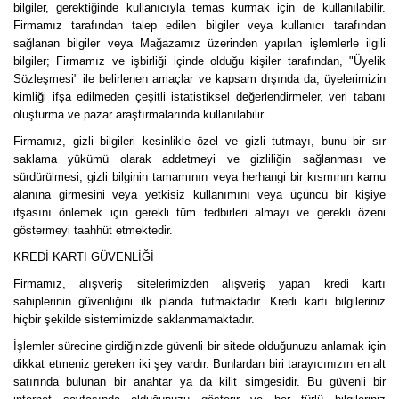
bilgiler, gerektiğinde kullanıcıyla temas kurmak için de kullanılabilir.
Firmamız tarafından talep edilen bilgiler veya kullanıcı tarafından
sağlanan bilgiler veya Mağazamız üzerinden yapılan işlemlerle ilgili
bilgiler; Firmamız ve işbirliği içinde olduğu kişiler tarafından, "Üyelik
Sözleşmesi" ile belirlenen amaçlar ve kapsam dışında da, üyelerimizin
kimliği ifşa edilmeden çeşitli istatistiksel değerlendirmeler, veri tabanı
oluşturma ve pazar araştırmalarında kullanılabilir.
Firmamız, gizli bilgileri kesinlikle özel ve gizli tutmayı, bunu bir sır
saklama yükümü olarak addetmeyi ve gizliliğin sağlanması ve
sürdürülmesi, gizli bilginin tamamının veya herhangi bir kısmının kamu
alanına girmesini veya yetkisiz kullanımını veya üçüncü bir kişiye
ifşasını önlemek için gerekli tüm tedbirleri almayı ve gerekli özeni
göstermeyi taahhüt etmektedir.
KREDİ KARTI GÜVENLİĞİ
Firmamız, alışveriş sitelerimizden alışveriş yapan kredi kartı
sahiplerinin güvenliğini ilk planda tutmaktadır. Kredi kartı bilgileriniz
hiçbir şekilde sistemimizde saklanmamaktadır.
İşlemler sürecine girdiğinizde güvenli bir sitede olduğunuzu anlamak için
dikkat etmeniz gereken iki şey vardır. Bunlardan biri tarayıcınızın en alt
satırında bulunan bir anahtar ya da kilit simgesidir. Bu güvenli bir