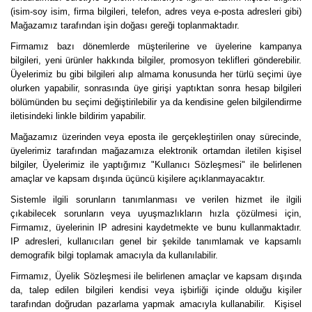
(isim-soy isim, firma bilgileri, telefon, adres veya e-posta adresleri gibi)
Mağazamız tarafından işin doğası gereği toplanmaktadır.
Firmamız bazı dönemlerde müşterilerine ve üyelerine kampanya
bilgileri, yeni ürünler hakkında bilgiler, promosyon teklifleri gönderebilir.
Üyelerimiz bu gibi bilgileri alıp almama konusunda her türlü seçimi üye
olurken yapabilir, sonrasında üye girişi yaptıktan sonra hesap bilgileri
bölümünden bu seçimi değiştirilebilir ya da kendisine gelen bilgilendirme
iletisindeki linkle bildirim yapabilir.
Mağazamız üzerinden veya eposta ile gerçekleştirilen onay sürecinde,
üyelerimiz tarafından mağazamıza elektronik ortamdan iletilen kişisel
bilgiler, Üyelerimiz ile yaptığımız "Kullanıcı Sözleşmesi" ile belirlenen
amaçlar ve kapsam dışında üçüncü kişilere açıklanmayacaktır.
Sistemle ilgili sorunların tanımlanması ve verilen hizmet ile ilgili
çıkabilecek sorunların veya uyuşmazlıkların hızla çözülmesi için,
Firmamız, üyelerinin IP adresini kaydetmekte ve bunu kullanmaktadır.
IP adresleri, kullanıcıları genel bir şekilde tanımlamak ve kapsamlı
demografik bilgi toplamak amacıyla da kullanılabilir.
Firmamız, Üyelik Sözleşmesi ile belirlenen amaçlar ve kapsam dışında
da, talep edilen bilgileri kendisi veya işbirliği içinde olduğu kişiler
tarafından doğrudan pazarlama yapmak amacıyla kullanabilir. Kişisel