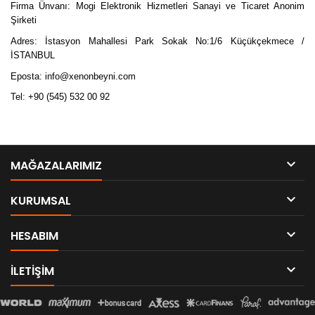
Firma Ünvanı: Mogi Elektronik Hizmetleri Sanayi ve Ticaret Anonim
Şirketi
Adres: İstasyon Mahallesi Park Sokak No:1/6 Küçükçekmece /
İSTANBUL
Eposta: info@xenonbeyni.com
Tel: +90 (545) 532 00 92

MAĞAZALARIMIZ

KURUMSAL

HESABIM

ILETIŞIM