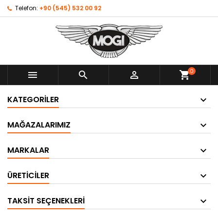
Telefon:
+90 (545) 532 00 92
0



shopping_cart
KATEGORILER
MAĞAZALARIMIZ
MARKALAR
ÜRETICILER
TAKSIT SEÇENEKLERI