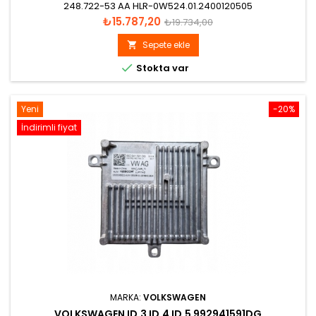
248.722-53 AA HLR-0W524.01.2400120505
Fiyat
Normal
₺15.787,20
₺19.734,00
fiyat
Sepete ekle


Stokta var
Yeni
-20%
İndirimli fiyat
MARKA:
VOLKSWAGEN
VOLKSWAGEN ID.3 ID.4 ID.5 992941591DG