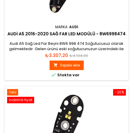
MARKA:
AUDI
AUDI A5 2016-2020 SAĞ FAR LED MODÜLÜ - 8W6998474
Audi A5 Sağ Led Far Beyni 8W6 998 474 Soğutucusuz olarak
gelmektedir. Gelen ürünü eski soğutucunuzun üzerindeki ile
değiştirmelisiniz.
Fiyat
Normal
₺3.307,20
₺4.134,00
fiyat
Sepete ekle


Stokta var
Yeni
-20%
İndirimli fiyat