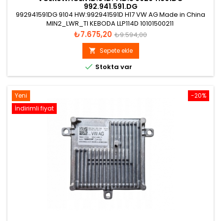
992.941.591.DG
992941591DG 9104 HW:992941591D H17 VW AG Made in China
MIN2_LWR_TI KEBODA LLP114D 10101500211
Fiyat
Normal
₺7.675,20
₺9.594,00
fiyat
Sepete ekle


Stokta var
Yeni
-20%
İndirimli fiyat