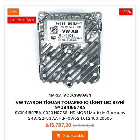
Yeni
-20%
İndirimli fiyat
MARKA:
VOLKSWAGEN
VW TAYRON TIGUAN TOUAREG IQ LIGHT LED BEYNI
9Y0941597BA
9Y0941597BA 0020 H07 SSL HD MQB 1 Made in Germany
248.722-53 AA HLR-0W524.01.2400120505
Fiyat
Normal
₺15.787,20
₺19.734,00
fiyat
Sepete ekle
