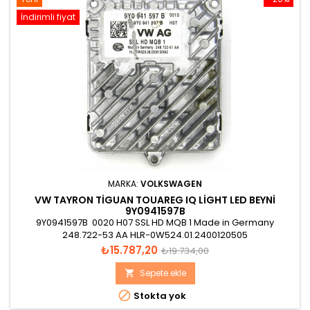
İndirimli fiyat
MARKA:
VOLKSWAGEN
VW TAYRON TIGUAN TOUAREG IQ LIGHT LED BEYNI
9Y0941597B
9Y0941597B 0020 H07 SSL HD MQB 1 Made in Germany
248.722-53 AA HLR-0W524.01.2400120505
Fiyat
Normal
₺15.787,20
₺19.734,00
fiyat
Sepete ekle


Stokta yok