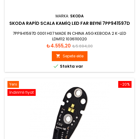
MARKA:
SKODA
SKODA RAPID SCALA KAMIQ LED FAR BEYNI 7PP941597D
7PP941597D 0001 H07 MADE IN CHINA A5G KEBODA 2 K-LED
LDM112 1036110020
Fiyat
Normal
₺4.555,20
₺5.694,00
fiyat
Sepete ekle


Stokta var
Yeni
-20%
İndirimli fiyat