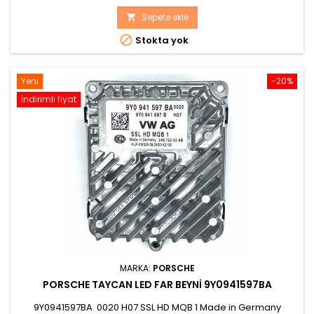
fiyat
Sepete ekle


Stokta yok
Yeni
-20%
İndirimli fiyat
MARKA:
PORSCHE
PORSCHE TAYCAN LED FAR BEYNI 9Y0941597BA
9Y0941597BA 0020 H07 SSL HD MQB 1 Made in Germany