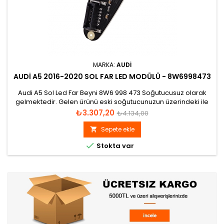
MARKA:
AUDI
AUDI A5 2016-2020 SOL FAR LED MODÜLÜ - 8W6998473
Audi A5 Sol Led Far Beyni 8W6 998 473 Soğutucusuz olarak
gelmektedir. Gelen ürünü eski soğutucunuzun üzerindeki ile
değiştirmelisiniz.
Fiyat
Normal
₺3.307,20
₺4.134,00
fiyat
Sepete ekle


Stokta var