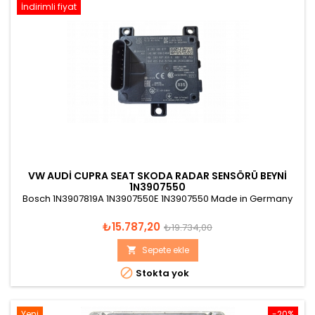
İndirimli fiyat
VW AUDI CUPRA SEAT SKODA RADAR SENSÖRÜ BEYNI
1N3907550
Bosch 1N3907819A 1N3907550E 1N3907550 Made in Germany
Fiyat
Normal
₺15.787,20
₺19.734,00
fiyat
Sepete ekle


Stokta yok
Yeni
-20%