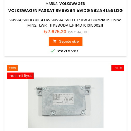
MARKA:
VOLKSWAGEN
VOLKSWAGEN PASSAT B9 992941591DG 992.941.591.DG
992941591DG 9104 HW:992941591D H17 VW AG Made in China
MIN2_LWR_TI KEBODA LLP114D 10101500211
Fiyat
Normal
₺7.675,20
₺9.594,00
fiyat
Sepete ekle


Stokta var
Yeni
-20%
İndirimli fiyat