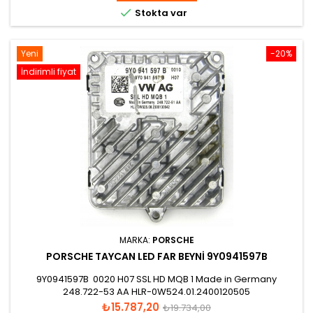

Stokta var
Yeni
-20%
İndirimli fiyat
MARKA:
PORSCHE
PORSCHE TAYCAN LED FAR BEYNI 9Y0941597B
9Y0941597B 0020 H07 SSL HD MQB 1 Made in Germany
248.722-53 AA HLR-0W524.01.2400120505
Fiyat
Normal
₺15.787,20
₺19.734,00