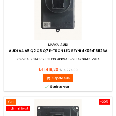
MARKA:
AUDI
AUDİ A4 A5 Q2 Q5 Q7 E-TRON LED BEYNİ 4K0941592BA
267704-20AC 0233 H30 4K0941572B 4K0941572BA
Fiyat
Normal
₺11.419,20
₺14.274,00
fiyat
Sepete ekle


Stokta var
Yeni
-20%
İndirimli fiyat