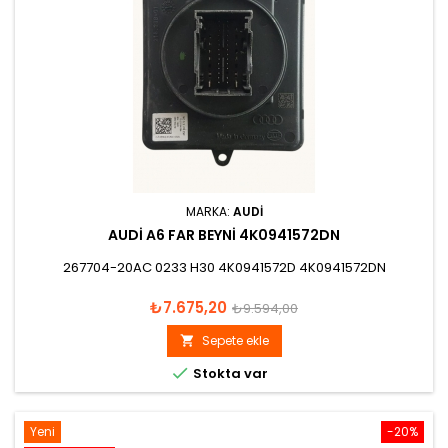
MARKA:
AUDI
AUDİ A6 FAR BEYNİ 4K0941572DN
267704-20AC 0233 H30 4K0941572D 4K0941572DN
Fiyat
Normal
₺7.675,20
₺9.594,00
fiyat
Sepete ekle


Stokta var
Yeni
-20%