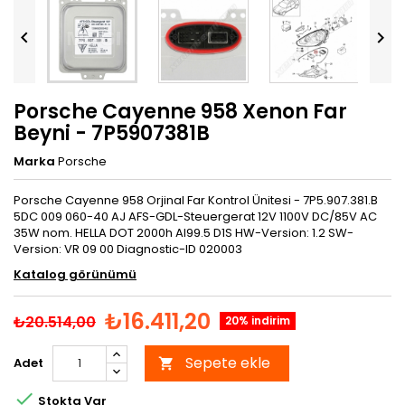


Porsche Cayenne 958 Xenon Far
Beyni - 7P5907381B
Marka
Porsche
Porsche Cayenne 958 Orjinal Far Kontrol Ünitesi - 7P5.907.381.B
5DC 009 060-40 AJ AFS-GDL-Steuergerat 12V 1100V DC/85V AC
35W nom. HELLA DOT 2000h Al99.5 D1S HW-Version: 1.2 SW-
Version: VR 09 00 Diagnostic-ID 020003
Katalog görünümü
₺16.411,20
₺20.514,00
20% indirim
Sepete ekle
Adet


Stokta Var