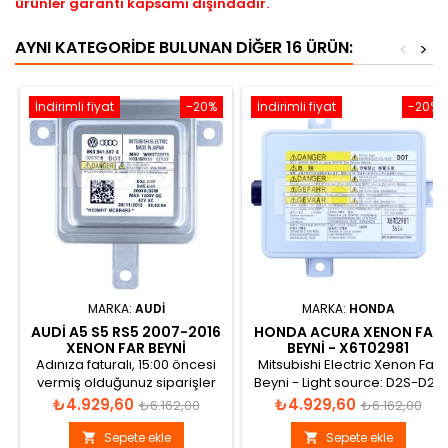
ürünler garanti kapsamı dışındadır.
AYNI KATEGORIDE BULUNAN DIĞER 16 ÜRÜN:
<
>
İndirimli fiyat
-20%
İndirimli fiyat
-20%
MARKA:
AUDI
MARKA:
HONDA
AUDI A5 S5 RS5 2007-2016
HONDA ACURA XENON FAR
XENON FAR BEYNI
BEYNI - X6T02981
8K0941597E
X6T02971
Adınıza faturalı, 15:00 öncesi
Mitsubishi Electric Xenon Far
vermiş olduğunuz siparişler
Beyni - Light source: D2S-D2R
aynı gün gönderilir.
2000H INPUT VOLTAGE:
Fiyat
Normal
Fiyat
Normal
₺4.929,60
₺4.929,60
₺6.162,00
₺6.162,00
DC13.5V OUTPUT VOLTAGE,
fiyat
fiyat
POWER: 85V, 34W Open
Sepete ekle
Sepete ekle

