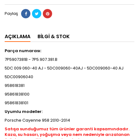
Paylaş
AÇIKLAMA
BILGI & STOK
Parça numarası:
7P5907381B - 7P5.907.381.B
5DC 009 060-40 AJ - 5DC009060-40AJ - 5DC009060-40 AJ
5DC00906040
958618381
95861838100
95861838101
Uyumlu modeller:
Porsche Cayenne 958 2010-2014
Satışa sunduğumuz tüm ürünler garanti kapsamındadır.
Kaza, su hasarı, yoğuşma veya nem nedeniyle arızalanan