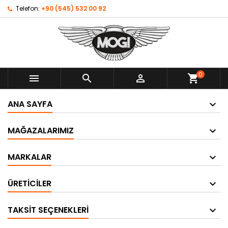
Telefon:
+90 (545) 532 00 92
0



shopping_cart
ANA SAYFA
MAĞAZALARIMIZ
MARKALAR
ÜRETICILER
TAKSIT SEÇENEKLERI