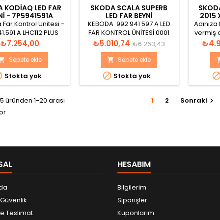
 KODIAQ LED FAR
SKODA SCALA SUPERB
SKODA
NI - 7P5941591A
LED FAR BEYNI
2015 
992941597A
Far Kontrol Ünitesi -
KEBODA 992 941 597 A LED
Adınıza 
1.591.A LHC112 PLUS
FAR KONTROL ÜNİTESİ 0001
vermiş 
0001 H06
H08 01S VW AG 2K-LED-MIN
ayn
Fiyat
Fiyat
Normal
Fiyat
₺7.254,00
₺5.010,74
₺4.9
₺6.263,43
H09/0001 LLP115 10101500012
fiyat
Sepete ekle
Sepete ekle




Stokta yok
Stokta yok
5 üründen 1-20 arası
1
2
Sonraki

or
SAL
HESABIM
da
Bilgilerim
e Güvenlik
Siparişler
 Teslimat
Kuponlarım