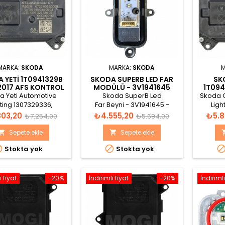
MARKA:
SKODA
MARKA:
SKODA
M
 YETI 1T0941329B
SKODA SUPERB LED FAR
SK
2017 AFS KONTROL
MODÜLÜ - 3V1941645
1T094
BEYNI
AFS
a Yeti Automotive
Skoda SuperB Led
Skoda 
hting 1307329336,
Far Beyni - 3V1941645 -
Ligh
933602, 1T0941329B
1150.001.1090
130732
t
Normal
Fiyat
Normal
Fiyat
803,20
₺4.555,20
₺5.8
₺7.254,00
₺5.694,00
S Kontrol Beyni
AF
fiyat
fiyat
Sepete ekle
Sepete ekle




Stokta yok
Stokta yok
i fiyat
-20%
İndirimli fiyat
-20%
İndirimli