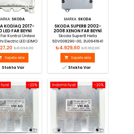
ARKA:
SKODA
MARKA:
SKODA
A KODIAQ 2017-
SKODA SUPERB 2002-
 LED FAR BEYNI
2008 XENON FAR BEYNI
PP941571AC
3U0941641
Far Kontrol Ünitesi
Skoda SuperB Hella
hi Electric LED LEIMO
5DV008290-00, 3U0941641
N W003T25175,
Xenon Far Beyni
Normal
Fiyat
Normal
27,20
₺4.929,60
₺8.034,00
₺6.162,00
PP.941.571.AC
fiyat
fiyat
Sepete ekle
Sepete ekle




Stokta Var
Stokta Var
 fiyat
-20%
İndirimli fiyat
-20%