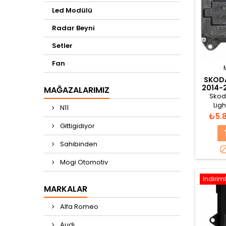
Led Modülü
Radar Beyni
Setler
Fan
SKODA
2014-
MAĞAZALARIMIZ
Skod
Lig
N11
130732
Fiya
₺5.
AF
Gittigidiyor
Sahibinden
Mogi Otomotiv
İndiriml
MARKALAR
Alfa Romeo
Audi