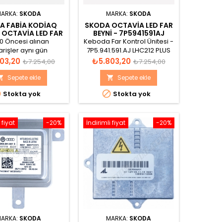
ARKA:
SKODA
MARKA:
SKODA
A FABIA KODIAQ
SKODA OCTAVIA LED FAR
OCTAVIA LED FAR
BEYNI - 7P5941591AJ
I 7P5.941.591.AD
00 Öncesi alınan
Keboda Far Kontrol Ünitesi -
arişler aynı gün
7P5.941.591.AJ LHC212 PLUS
ır, Adınıza Faturalı,
0011 H07
Normal
Fiyat
Normal
03,20
₺5.803,20
₺7.254,00
₺7.254,00
jinal Sıfır Ürün
fiyat
fiyat
Sepete ekle
Sepete ekle




Stokta yok
Stokta yok
 fiyat
-20%
İndirimli fiyat
-20%
ARKA:
SKODA
MARKA:
SKODA