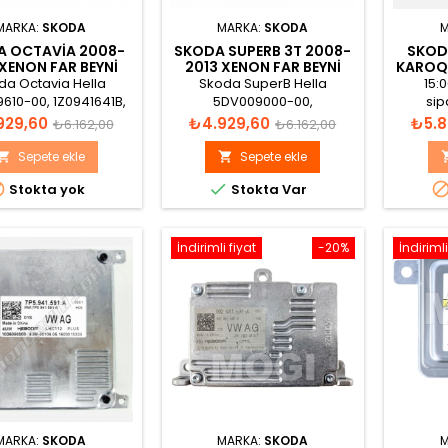
MARKA:
SKODA
MARKA:
SKODA
M
A OCTAVIA 2008-
SKODA SUPERB 3T 2008-
SKOD
 XENON FAR BEYNI
2013 XENON FAR BEYNI
KAROQ 
1Z0941641B
5M0907391
BEYN
da Octavia Hella
Skoda SuperB Hella
15:
610-00, 1Z0941641B,
5DV009000-00,
sip
41 641 B Xenon Far
5DV00900000, 5M0907391
kargolan
t
Normal
Fiyat
Normal
Fiyat
929,60
₺4.929,60
₺5.8
₺6.162,00
₺6.162,00
Beyni
Xenon Far Beyni
Or
fiyat
fiyat
Sepete ekle
Sepete ekle




Stokta yok
Stokta Var
İndirimli fiyat
-20%
İndirimli
MARKA:
SKODA
MARKA:
SKODA
M