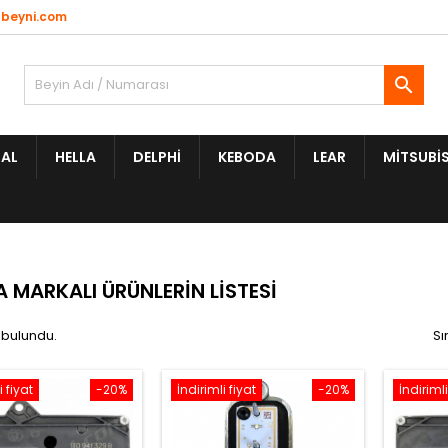
beyni.com

AL
HELLA
DELPHI
KEBODA
LEAR
MITSUBIS
 MARKALI ÜRÜNLERIN LISTESI
 bulundu.
Sı
i fiyat
-20%
İndirimli fiyat
-20%
İndirimli