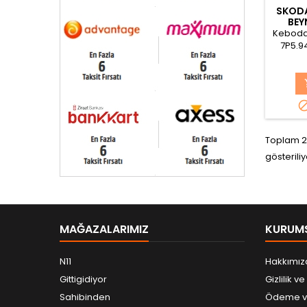
SKODA
BEY
Keboda 
7P5.94
Toplam 2
gösteriliy
MAĞAZALARIMIZ
KURUM
N11
Hakkımız
Gittigidiyor
Gizlilik v
Sahibinden
Ödeme ve