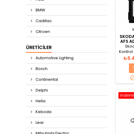
BMW
Cadillac
Citroen
SKODA
AFS AD
Skod
ÜRETICILER
Kontrol
in Ger
Fiyat
Automotive Lighting
₺6.
3
Leistun
Bosch
SW: 7L
12
Continental
Delphi
İndiriml
Hella
Keboda
Lear
Mitsubishi Electric