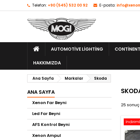
Telefon:
+90 (545) 532 00 92
E-posta:
info@xenon
AUTOMOTIVE LIGHTING
CONTINENT
HAKKIMIZDA
Ana Sayfa
Markalar
Skoda
SKODA
ANA SAYFA
Xenon Far Beyni
25 sonuç
Led Far Beyni
İndiriml
AFS Kontrol Beyni
Xenon Ampul