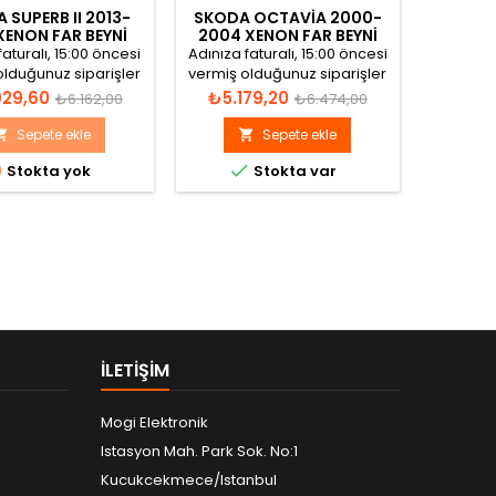
 SUPERB II 2013-
SKODA OCTAVIA 2000-
XENON FAR BEYNI
2004 XENON FAR BEYNI
8K0941597E
1U0941651 1307329069
faturalı, 15:00 öncesi
Adınıza faturalı, 15:00 öncesi
olduğunuz siparişler
vermiş olduğunuz siparişler
ı gün gönderilir.
aynı gün gönderilir.
Normal
Fiyat
Normal
29,60
₺5.179,20
₺6.162,00
₺6.474,00
fiyat
fiyat
Sepete ekle
Sepete ekle




Stokta yok
Stokta var
ILETIŞIM
Mogi Elektronik
Istasyon Mah. Park Sok. No:1
Kucukcekmece/Istanbul