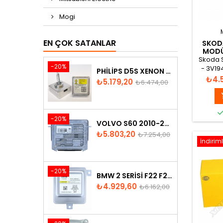
Mogi
EN ÇOK SATANLAR
SKODA
MODÜ
Skoda S
-20%
- 3V194
PHILIPS D5S XENON AMPUL
Fiyat
₺4.
Fiyat
Normal
₺5.179,20
₺6.474,00
fiyat
-20%
VOLVO S60 2010-2018 XENON FAR BEYNI 31297942
Fiyat
Normal
₺5.803,20
₺7.254,00
İndiriml
fiyat
-20%
BMW 2 SERISI F22 F23 2013-2016 XENON FAR BEYNI 7318327
Fiyat
Normal
₺4.929,60
₺6.162,00
fiyat