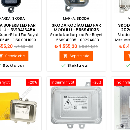
MARKA:
SKODA
MARKA:
SKODA
M
 SUPERB LED FAR
SKODA KODIAQ LED FAR
SKOD
LÜ - 3V1941645A
MODÜLÜ - 566941035
2020
7
uperB Led Far Beyni
Skoda Kodiaq Led Far Beyni
Skoda 
1645 - 1150.001.1090
- 566941035 - 00224033
Mitsubis
MI
Normal
Fiyat
Normal
Fiyat
555,20
₺4.555,20
₺6.4
₺5.694,00
₺5.694,00
7
fiyat
fiyat
Sepete ekle
Sepete ekle




Stokta var
Stokta var
i fiyat
-20%
İndirimli fiyat
-20%
İndirimli