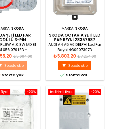
ARKA:
SKODA
MARKA:
SKODA
A YETI LED FAR
SKODA OCTAVIA YETI LED
ODÜLÜ 3-PIN
FAR BEYNI 28357987
5L0941645
4G0907697D LTM-LL-TFL
 RL:8W A :0.8W MD E1
AUDI A4 A5 A6 DELPHI Led Far
1 056 079 LED -
Beyni 4G0907397D
1305715084
4G0907697D 28548123
Normal
Fiyat
Normal
55,20
₺5.803,20
₺5.694,00
₺7.254,00
499329883 LTM-LL-TFL
fiyat
fiyat
4G0.907.697.D
Sepete ekle
Sepete ekle




Stokta yok
Stokta var
 fiyat
-20%
İndirimli fiyat
-20%