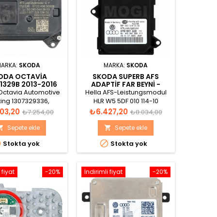
ARKA:
SKODA
MARKA:
SKODA
ODA OCTAVIA
SKODA SUPERB AFS
1329B 2013-2016
ADAPTIF FAR BEYNI -
 KONTROL BEYNI
4H0941329
Octavia Automotive
Hella AFS-Leistungsmodul
ting 1307329336,
HLR W5 5DF 010 114-10
933602, 1T0941329B
AO Made in Germany 4H0
Normal
Fiyat
Normal
03,20
₺6.427,20
₺7.254,00
₺8.034,00
S Kontrol Beyni
941 329 SW:4H0941329
fiyat
fiyat
18.07.14 0001 0927
Sepete ekle
Sepete ekle




Stokta yok
Stokta yok
 fiyat
-20%
İndirimli fiyat
-20%