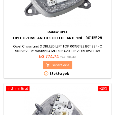
MARKA:
OPEL
OPEL CROSSLAND X SOL LED FAR BEYNI - 90112529
Opel Crossland X DRL LED LEFT TOP 00156182 B011334-C
90112529 7276150921A MDE916429 13.5V DRL 11WPL3W
Fiyat
Normal
₺3.774,74
₺4.718,43
fiyat
Sepete ekle


Stokta yok
İndirimli fiyat
-20%