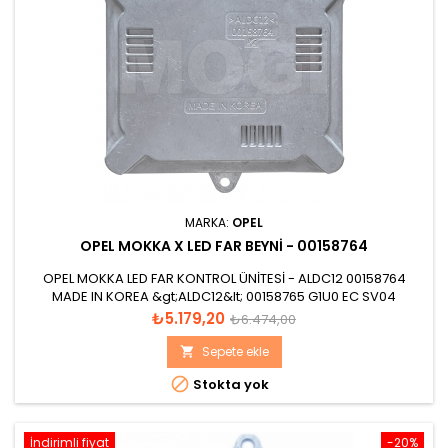
MARKA:
OPEL
OPEL MOKKA X LED FAR BEYNI - 00158764
OPEL MOKKA LED FAR KONTROL ÜNİTESİ - ALDC12 00158764
MADE IN KOREA &gt;ALDC12&lt; 00158765 G1U0 EC SV04
Fiyat
Normal
₺5.179,20
₺6.474,00
fiyat
Sepete ekle


Stokta yok
İndirimli fiyat
-20%