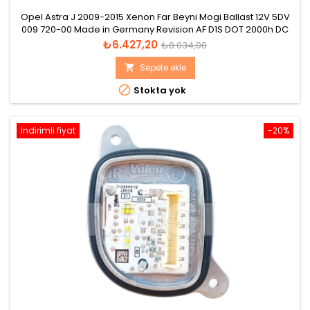
Opel Astra J 2009-2015 Xenon Far Beyni Mogi Ballast 12V 5DV
009 720-00 Made in Germany Revision AF D1S DOT 2000h DC
1100V/AC 85V/P 35W-Mat Al 99.5 HW 7 1 SW CR7 6 Katalog
Fiyat
Normal
₺6.427,20
₺8.034,00
görünümü
fiyat
Sepete ekle


Stokta yok
İndirimli fiyat
-20%