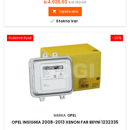
Fiyat
Normal
₺4.929,60
₺6.162,00
fiyat
Sepete ekle


Stokta Var
İndirimli fiyat
-20%
MARKA:
OPEL
OPEL INSIGNIA 2008-2013 XENON FAR BEYNI 1232335