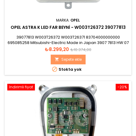
MARKA:
OPEL
OPEL ASTRA K LED FAR BEYNI - W003T26372 39077813
39077813 W003T26372 W003T26371 83704000000000
695085258 Mitsubishi-Electric Made in Japan 3907 7813 HW:07
SW:S003
Fiyat
Normal
₺8.299,20
₺10.374,00
fiyat
Sepete ekle


Stokta yok
İndirimli fiyat
-20%