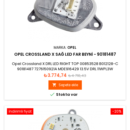
MARKA:
OPEL
OPEL CROSSLAND X SAĞ LED FAR BEYNI - 90181487
Opel Crossland X DRL LED RIGHT TOP 00853528 B012128-C
90181487 7276150921A MDE916429 13.5V DRL 11WPL3W
Fiyat
Normal
₺3.774,74
₺4.718,43
fiyat
Sepete ekle


Stokta var
İndirimli fiyat
-20%