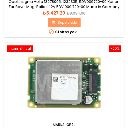
Opel Insignia Hella 13278005, 1232335, 5DV009720-00 Xenon
Far Beyni Mogi Ballast 12V 5DV 009 720-00 Made in Germany
Revision AF D1S DOT 2000h DC 1100V/AC 85V/P 35W-Mat Al
Fiyat
Normal
₺6.427,20
₺8.034,00
99.5 HW 7 1 SW CR7 6
fiyat
Sepete ekle


Stokta yok
İndirimli fiyat
-20%
MARKA:
OPEL