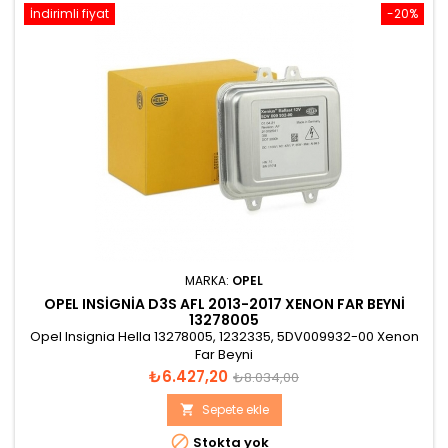
İndirimli fiyat
-20%
MARKA:
OPEL
OPEL INSIGNIA D3S AFL 2013-2017 XENON FAR BEYNI
13278005
Opel Insignia Hella 13278005, 1232335, 5DV009932-00 Xenon
Far Beyni
Fiyat
Normal
₺6.427,20
₺8.034,00
fiyat
Sepete ekle


Stokta yok