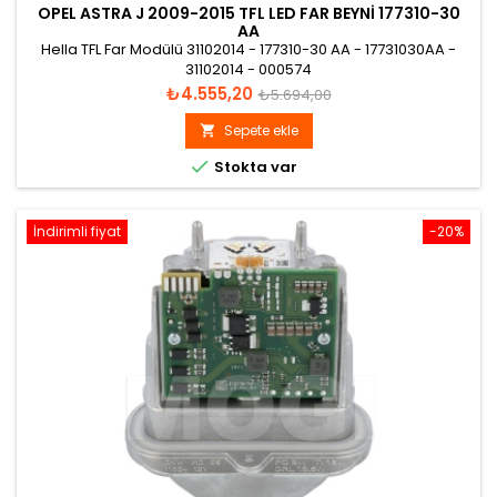
OPEL ASTRA J 2009-2015 TFL LED FAR BEYNI 177310-30
AA
Hella TFL Far Modülü 31102014 - 177310-30 AA - 17731030AA -
31102014 - 000574
Fiyat
Normal
₺4.555,20
₺5.694,00
fiyat
Sepete ekle


Stokta var
İndirimli fiyat
-20%