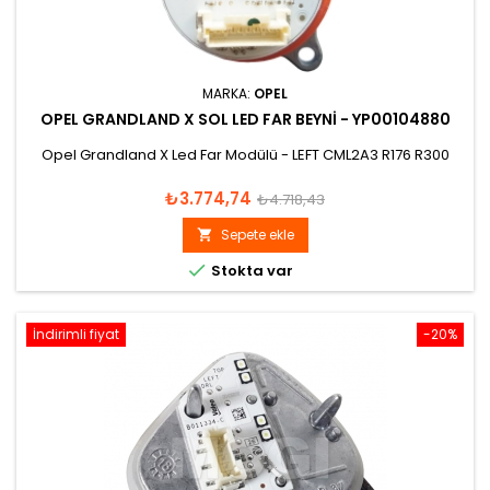
MARKA:
OPEL
OPEL GRANDLAND X SOL LED FAR BEYNI - YP00104880
Opel Grandland X Led Far Modülü - LEFT CML2A3 R176 R300
Fiyat
Normal
₺3.774,74
₺4.718,43
fiyat
Sepete ekle


Stokta var
İndirimli fiyat
-20%