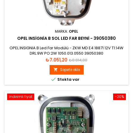
MARKA:
OPEL
OPEL INSIGNIA B SOL LED FAR BEYNI - 39050380
OPEL INSIGNIA B Led Far Modülü - ZKW MD E4 18871 12V T1:14W
DRL:9W PO:2W 1050.013.0550 39050380
Fiyat
Normal
₺7.051,20
₺8.814,00
fiyat
Sepete ekle


Stokta var
İndirimli fiyat
-20%