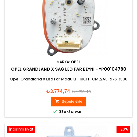
MARKA:
OPEL
OPEL GRANDLAND X SAĞ LED FAR BEYNI - YP00104780
Opel Grandland X Led Far Modülü - RIGHT CML2A3 R176 R300
Fiyat
Normal
₺3.774,74
₺4.718,43
fiyat
Sepete ekle


Stokta var
İndirimli fiyat
-20%