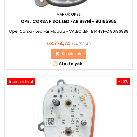
MARKA:
OPEL
OPEL CORSA F SOL LED FAR BEYNI - 90186989
Opel Corsa F Led Far Modülü - VALEO LEFT B14481-C 90186989
Fiyat
Normal
₺3.774,74
₺4.718,43
fiyat
Sepete ekle


Stokta yok
İndirimli fiyat
-20%