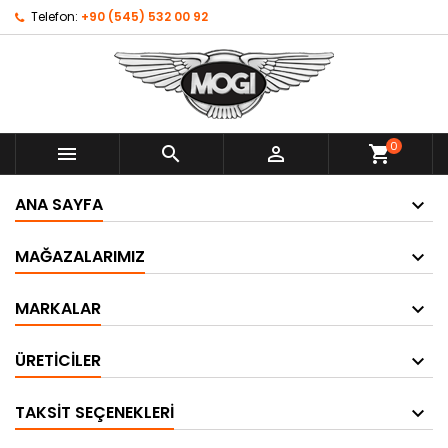
Telefon:
+90 (545) 532 00 92
0



shopping_cart
ANA SAYFA
MAĞAZALARIMIZ
MARKALAR
ÜRETICILER
TAKSIT SEÇENEKLERI