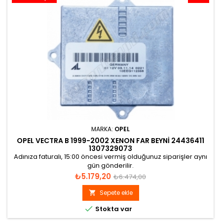
MARKA:
OPEL
OPEL VECTRA B 1999-2002 XENON FAR BEYNI 24436411
1307329073
Adınıza faturalı, 15:00 öncesi vermiş olduğunuz siparişler aynı
gün gönderilir.
Fiyat
Normal
₺5.179,20
₺6.474,00
fiyat
Sepete ekle


Stokta var