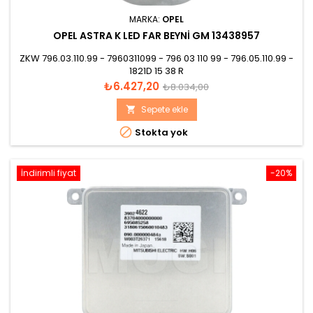
MARKA:
OPEL
OPEL ASTRA K LED FAR BEYNI GM 13438957
ZKW 796.03.110.99 - 7960311099 - 796 03 110 99 - 796.05.110.99 -
1821D 15 38 R
Fiyat
Normal
₺6.427,20
₺8.034,00
fiyat
Sepete ekle


Stokta yok
İndirimli fiyat
-20%