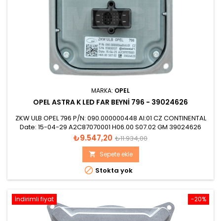
MARKA:
OPEL
OPEL ASTRA K LED FAR BEYNI 796 - 39024626
ZKW ULB OPEL 796 P/N: 090.000000448 Al:01 CZ CONTINENTAL
Date: 15-04-29 A2C87070001 H06.00 S07.02 GM 39024626
Fiyat
Normal
₺9.547,20
₺11.934,00
fiyat
Sepete ekle


Stokta yok
İndirimli fiyat
-20%