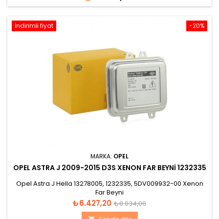
İndirimli fiyat
-20%
MARKA:
OPEL
OPEL ASTRA J 2009-2015 D3S XENON FAR BEYNI 1232335
Opel Astra J Hella 13278005, 1232335, 5DV009932-00 Xenon
Far Beyni
Fiyat
Normal
₺6.427,20
₺8.034,00
fiyat