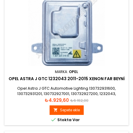
MARKA:
OPEL
OPEL ASTRA J GTC 1232043 2011-2015 XENON FAR BEYNI
Opel Astra J GTC Automotive Lighting 130732931600,
130732931201, 130732927001, 130732927200, 1232043,
20950285, 20950268 Xenon Far Beyni
Fiyat
Normal
₺4.929,60
₺6.162,00
fiyat
Sepete ekle


Stokta Var