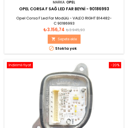
MARKA:
OPEL
OPEL CORSA F SAĞ LED FAR BEYNI - 90186993
Opel Corsa F Led Far Modülü - VALEO RIGHT B14482-
C 90186993
Fiyat
Normal
₺3.156,74
₺3.945,93
fiyat
Sepete ekle


Stokta yok
İndirimli fiyat
-20%