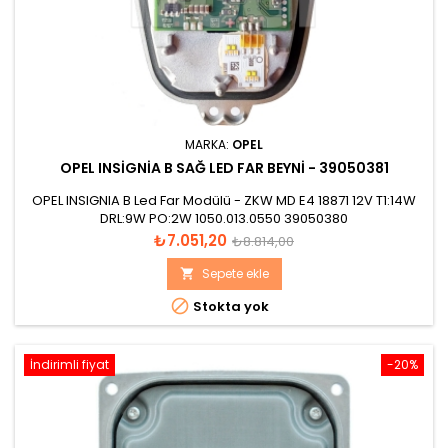
MARKA:
OPEL
OPEL INSIGNIA B SAĞ LED FAR BEYNI - 39050381
OPEL INSIGNIA B Led Far Modülü - ZKW MD E4 18871 12V T1:14W
DRL:9W PO:2W 1050.013.0550 39050380
Fiyat
Normal
₺7.051,20
₺8.814,00
fiyat
Sepete ekle


Stokta yok
İndirimli fiyat
-20%