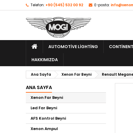
Telefon:
+90 (545) 532 00 92
E-posta:
info@xenon
AUTOMOTIVE LIGHTING
CONTINENT
HAKKIMIZDA
Ana Sayfa
Xenon Far Beyni
Renault Megane
ANA SAYFA
Xenon Far Beyni
Led Far Beyni
AFS Kontrol Beyni
Xenon Ampul