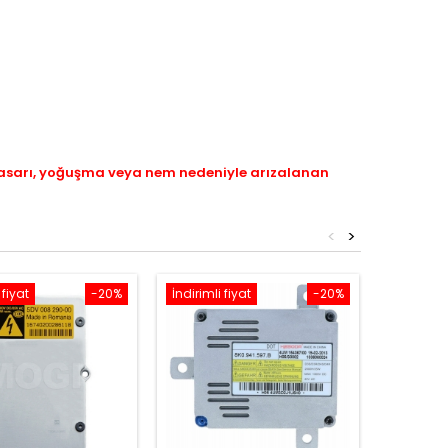
hasarı, yoğuşma veya nem nedeniyle arızalanan
<
>
 fiyat
-20%
İndirimli fiyat
-20%
İndirimli 