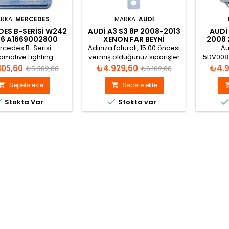
RKA:
MERCEDES
MARKA:
AUDI
ES B-SERISI W242
AUDI A3 S3 8P 2008-2013
AUDI
6 A1669002800
XENON FAR BEYNI
2008 
-2016 XENON FAR
8K0941597E
rcedes B-Serisi
Adınıza faturalı, 15:00 öncesi
Au
BEYNI
omotive Lighting
vermiş olduğunuz siparişler
5DV008
31201, 130732927001,
aynı gün gönderilir.
Xe
Normal
Fiyat
Normal
Fiyat
305,60
₺4.929,60
₺4.9
₺5.382,00
₺6.162,00
931215, A1669002800
fiyat
fiyat
enon Far Beyni
Sepete ekle
Sepete ekle




Stokta Var
Stokta var