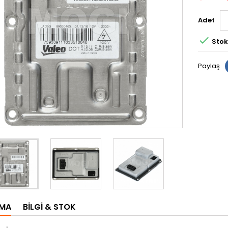
Adet

Stok
Paylaş
AMA
BILGI & STOK