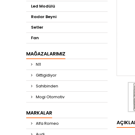
Led Modülü
Radar Beyni
Setler
Fan
MAĞAZALARIMIZ
N11
Gittigidiyor
Sahibinden
Mogi Otomotiv
MARKALAR
AÇIKL
Alfa Romeo
Audi