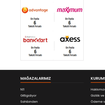
MAĞAZALARIMIZ
KURUM
N11
Hakkımız
Gittigidiyor
Gizlilik v
Sahibinden
Ödeme ve