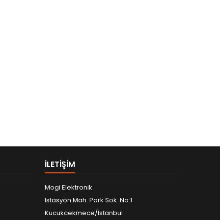
ILETIŞIM
Mogi Elektronik
Istasyon Mah. Park Sok. No:1
Kucukcekmece/Istanbul