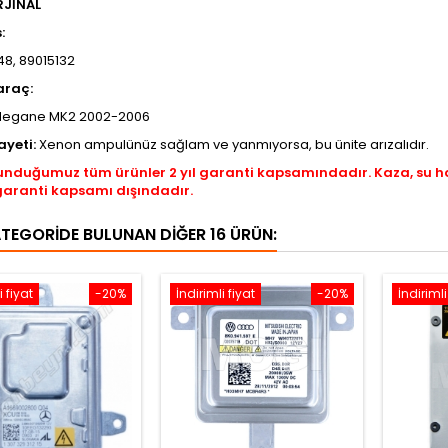
RJİNAL
s:
48, 89015132
araç:
Megane MK2 2002-2006
ayeti:
Xenon ampulünüz sağlam ve yanmıyorsa, bu ünite arızalıdır.
unduğumuz tüm ürünler 2 yıl garanti kapsamındadır. Kaza, su 
garanti kapsamı dışındadır.
ATEGORIDE BULUNAN DIĞER 16 ÜRÜN:
i fiyat
-20%
İndirimli fiyat
-20%
İndirimli