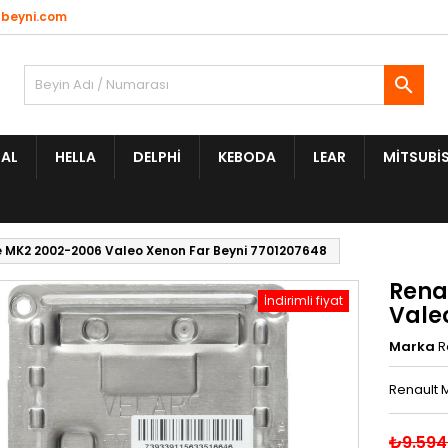
beyni.com

AL
HELLA
DELPHI
KEBODA
LEAR
MITSUBIS
 MK2 2002-2006 Valeo Xenon Far Beyni 7701207648
Rena
İndirimli fiyat
Vale
Marka
R
Renault 
₺9.594