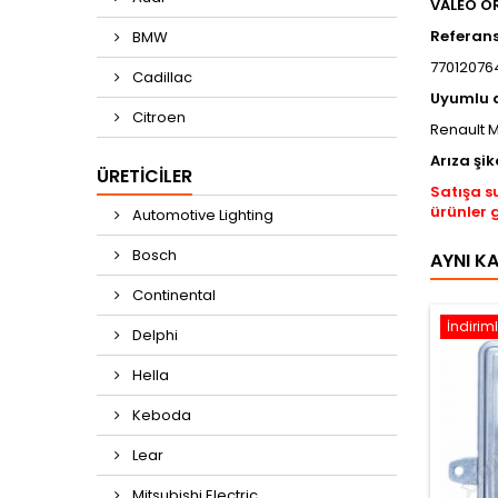
VALEO O
Referan
BMW
77012076
Cadillac
Uyumlu 
Citroen
Renault 
Arıza şik
ÜRETICILER
Satışa s
ürünler 
Automotive Lighting
Bosch
AYNI K
Continental
İndiriml
Delphi
Hella
Keboda
Lear
Mitsubishi Electric