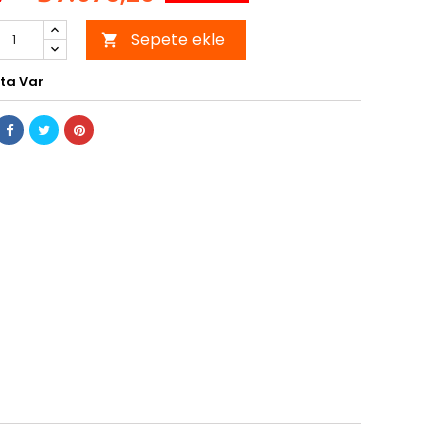
Sepete ekle

ta Var