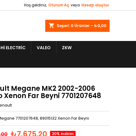
Hoş geldiniz,
Oturum Aç
veya
Hesap oluştur
shopping_cart
Sepet:
0
Ürünler - ₺0,00
HI ELECTRIC
VALEO
ZKW
ult Megane MK2 2002-2006
o Xenon Far Beyni 7701207648
enault
Megane 7701207648, 89015132 Xenon Far Beyni
₺7.675,20
,00
20% indirim