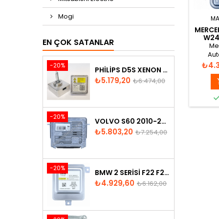
Mogi
MA
MERCED
W24
EN ÇOK SATANLAR
2011
Me
Aut
1307329
Fiyat
₺4.
-20%
PHILIPS D5S XENON AMPUL
130732
Fiyat
Normal
₺5.179,20
₺6.474,00
X
fiyat
-20%
VOLVO S60 2010-2018 XENON FAR BEYNI 31297942
Fiyat
Normal
₺5.803,20
₺7.254,00
fiyat
-20%
BMW 2 SERISI F22 F23 2013-2016 XENON FAR BEYNI 7318327
Fiyat
Normal
₺4.929,60
₺6.162,00
fiyat