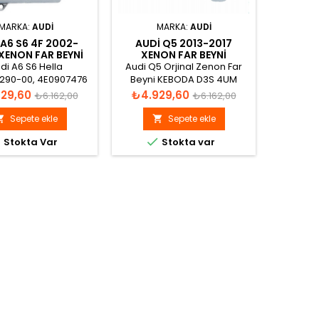
MARKA:
AUDI
MARKA:
AUDI
 A6 S6 4F 2002-
AUDI Q5 2013-2017
BMW 3-
XENON FAR BEYNI
XENON FAR BEYNI
CABR
4E0907476
631173
di A6 S6 Hella
Audi Q5 Orjinal Zenon Far
BMW 3-S
XEN
290-00, 4E0907476
Beyni KEBODA D3S 4UM
Cabrio A
non Far Beyni
154367/00 2000H/35W MAX
13073293
Normal
Fiyat
Normal
Fiyat
29,60
₺4.929,60
₺4.9
₺6.162,00
₺6.162,00
1300V DC 42V AC
6312729
fiyat
fiyat
7296090
Sepete ekle
Sepete ekle


Xe



Stokta Var
Stokta var