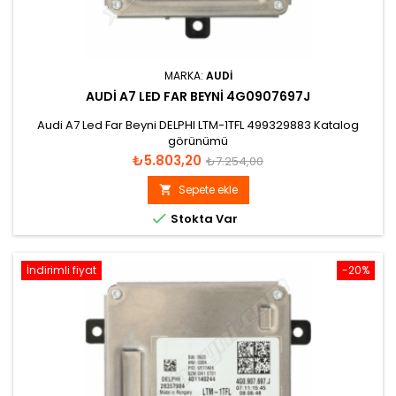
MARKA:
AUDI
AUDI A7 LED FAR BEYNI 4G0907697J
Audi A7 Led Far Beyni DELPHI LTM-1TFL 499329883 Katalog
görünümü
Fiyat
Normal
₺5.803,20
₺7.254,00
fiyat
Sepete ekle


Stokta Var
İndirimli fiyat
-20%