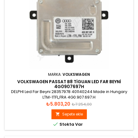
MARKA:
VOLKSWAGEN
VOLKSWAGEN PASSAT B8 TIGUAN LED FAR BEYNI
4G0907697H
DELPHI Led Far Beyni 28357978 401140244 Made in Hungary
LTM-1TFL,FRA 4G0.907.697.H
Fiyat
Normal
₺5.803,20
₺7.254,00
fiyat
Sepete ekle


Stokta Var