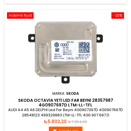
İndirimli fiyat
-20%
MARKA:
SKODA
SKODA OCTAVIA YETI LED FAR BEYNI 28357987
4G0907697D LTM-LL-TFL
AUDI A4 A5 A6 DELPHI Led Far Beyni 4G0907397D 4G0907697D
28548123 499329883 LTM-LL-TFL 4G0.907.697.D
Fiyat
Normal
₺5.803,20
₺7.254,00
fiyat