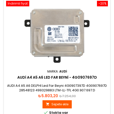
İndirimli fiyat
-20%
MARKA:
AUDI
AUDI A4 A5 A6 LED FAR BEYNI - 4G0907697D
AUDI A4 A5 A6 DELPHI Led Far Beyni 4G0907397D 4G0907697D
28548123 499329883 LTM-LL-TFL 4G0.907.697.D
Fiyat
Normal
₺5.803,20
₺7.254,00
fiyat
Sepete ekle


Stokta var