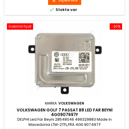
Sepete ekle


Stokta var
İndirimli fiyat
-20%
MARKA:
VOLKSWAGEN
VOLKSWAGEN GOLF 7 PASSAT B8 LED FAR BEYNI
4G0907697F
DELPHI Led Far Beyni 28548046 499329883 Made in
Macedonia LTM-2TFL,FRA 4G0.907.697.F