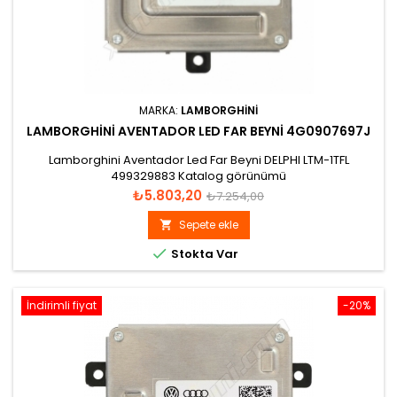
MARKA:
LAMBORGHINI
LAMBORGHINI AVENTADOR LED FAR BEYNI 4G0907697J
Lamborghini Aventador Led Far Beyni DELPHI LTM-1TFL
499329883 Katalog görünümü
Fiyat
Normal
₺5.803,20
₺7.254,00
fiyat
Sepete ekle


Stokta Var
İndirimli fiyat
-20%