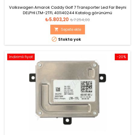
Volkswagen Amarok Caddy Golf 7 Transporter Led Far Beyni
DELPHI LTM-2TFL 401140244 Katalog görünümü
Fiyat
Normal
₺5.803,20
₺7.254,00
fiyat
Sepete ekle


Stokta yok
İndirimli fiyat
-20%