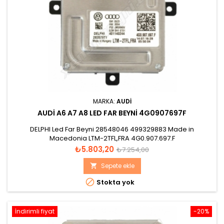
MARKA:
AUDI
AUDI A6 A7 A8 LED FAR BEYNI 4G0907697F
DELPHI Led Far Beyni 28548046 499329883 Made in
Macedonia LTM-2TFL,FRA 4G0.907.697.F
Fiyat
Normal
₺5.803,20
₺7.254,00
fiyat
Sepete ekle


Stokta yok
İndirimli fiyat
-20%