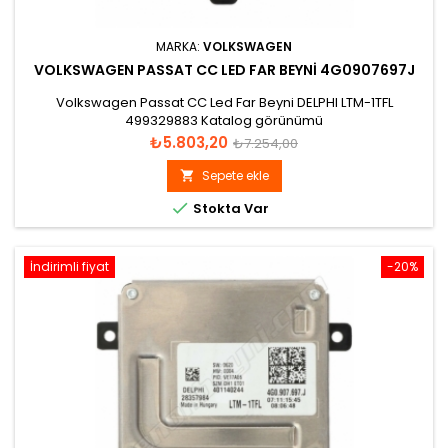
MARKA:
VOLKSWAGEN
VOLKSWAGEN PASSAT CC LED FAR BEYNI 4G0907697J
Volkswagen Passat CC Led Far Beyni DELPHI LTM-1TFL
499329883 Katalog görünümü
Fiyat
Normal
₺5.803,20
₺7.254,00
fiyat
Sepete ekle


Stokta Var
İndirimli fiyat
-20%