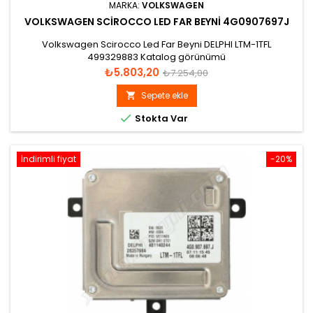
MARKA:
VOLKSWAGEN
VOLKSWAGEN SCIROCCO LED FAR BEYNI 4G0907697J
Volkswagen Scirocco Led Far Beyni DELPHI LTM-1TFL
499329883 Katalog görünümü
Fiyat
Normal
₺5.803,20
₺7.254,00
fiyat
Sepete ekle


Stokta Var
İndirimli fiyat
-20%