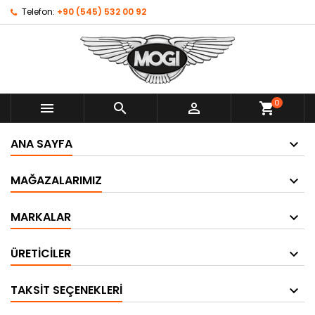
Telefon:
+90 (545) 532 00 92
0



shopping_cart
ANA SAYFA
MAĞAZALARIMIZ
MARKALAR
ÜRETICILER
TAKSIT SEÇENEKLERI