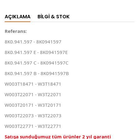
AÇIKLAMA
BILGI & STOK
Referans:
8K0.941.597 - 8K0941597
8K0.941.597 E - 8K0941597E
8K0.941.597 C - 8K0941597C
8K0.941.597 B - 8K0941597B
W003T18471 - W3T18471
W003T22071 - W3T22071
W003T20171 - W3T20171
W003T22073 - W3T22073
W003T22771 - W3T22771
Satışa sunduğumuz tüm ürünler 2 yıl garanti