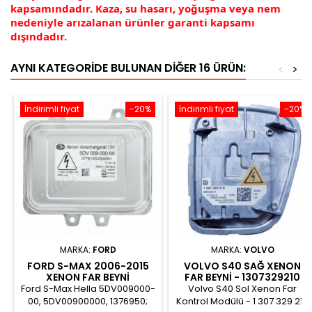
kapsamındadır. Kaza, su hasarı, yoğuşma veya nem
nedeniyle arızalanan ürünler garanti kapsamı
dışındadır.
AYNI KATEGORIDE BULUNAN DIĞER 16 ÜRÜN:
<
>
İndirimli fiyat
-20%
İndirimli fiyat
-20%
MARKA:
FORD
MARKA:
VOLVO
FORD S-MAX 2006-2015
VOLVO S40 SAĞ XENON
XENON FAR BEYNI
FAR BEYNI - 1307329210
6M2112K072AA
Ford S-Max Hella 5DV009000-
Volvo S40 Sol Xenon Far
00, 5DV00900000, 1376950;
Kontrol Modülü - 1 307 329 210