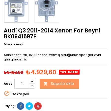
Audi Q3 2011-2014 Xenon Far Beyni
8K0941597E
Marka
Audi
Adınıza faturalı, 15:00 öncesi vermiş olduğunuz siparişler aynı
gün gönderilir.
₺4.929,60
₺6.162,00
20% indirim
Sepete ekle
Adet


Stokta yok
Paylaş