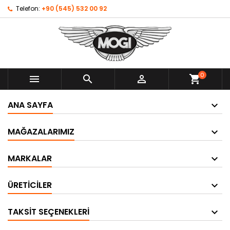
Telefon:
+90 (545) 532 00 92
0



shopping_cart
ANA SAYFA
MAĞAZALARIMIZ
MARKALAR
ÜRETICILER
TAKSIT SEÇENEKLERI