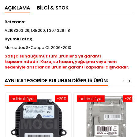
AÇIKLAMA
BILGI & STOK
Referans:
A2168203126, LRB200, 1 307 329 118
Uyumlu araç:
Mercedes S-Coupe CL 2006-2010
Satışa sunduğumuz tüm ürünler 2 yıl garanti
kapsamındadır. Kaza, su hasarı, yoğuşma veya nem
nedeniyle arızalanan ürünler garanti kapsamı dışındadır.
AYNI KATEGORIDE BULUNAN DIĞER 16 ÜRÜN:
<
>
İndirimli fiyat
-20%
İndirimli fiyat
-20%