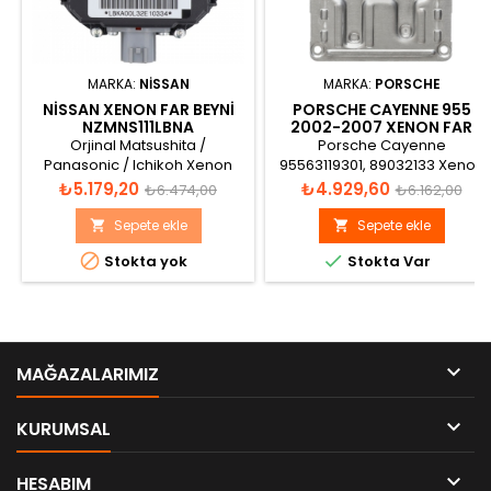
MARKA:
NISSAN
MARKA:
PORSCHE
NISSAN XENON FAR BEYNI
PORSCHE CAYENNE 955
NZMNS111LBNA
2002-2007 XENON FAR
BEYNI 95563119301
Orjinal Matsushita /
Porsche Cayenne
Panasonic / Ichikoh Xenon
95563119301, 89032133 Xenon
Far Beyni D2S D2R
Far Beyni
Fiyat
Normal
Fiyat
Normal
₺5.179,20
₺4.929,60
₺6.474,00
₺6.162,00
NZMIC111LBCA000
fiyat
fiyat
Sepete ekle
Sepete ekle




Stokta yok
Stokta Var

MAĞAZALARIMIZ

KURUMSAL

HESABIM