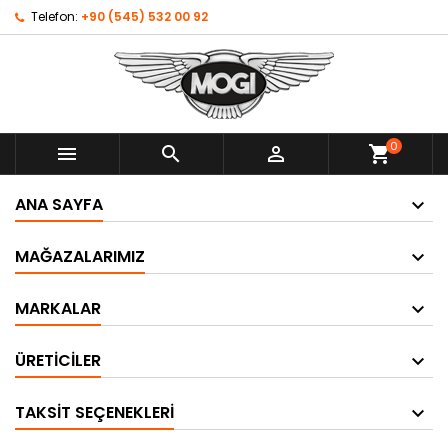
Telefon:
+90 (545) 532 00 92
0



shopping_cart
ANA SAYFA
MAĞAZALARIMIZ
MARKALAR
ÜRETICILER
TAKSIT SEÇENEKLERI