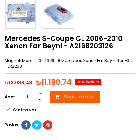
Mercedes S-Coupe CL 2006-2010
Xenon Far Beyni - A2168203126
Magneti Marelli:1 307 329 118 Mercedes Xenon Far Beyni Gen-3.2
- LRB200
₺11.190,74
₺13.988,43
20% indirim
Sepete ekle
Adet


Stokta var
Paylaş