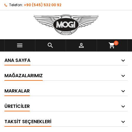
Telefon:
+90 (545) 532 00 92
0



shopping_cart
ANA SAYFA
MAĞAZALARIMIZ
MARKALAR
ÜRETICILER
TAKSIT SEÇENEKLERI