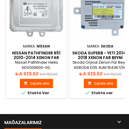
MARKA:
NISSAN
MARKA:
SKODA
NISSAN PATHFINDER R51
SKODA SUPERB - YETI 2014-
2010-2014 XENON FAR
2018 XENON FAR BEYNI
BEYNI 284745X00A
Nissan Pathfinder Hella
Skoda Orjinal Zenon Far Beyni
5DV009000-00,
KEBODA D3S 4UM 154367/00
5DV00900000, 284745X00A,
2000H/35W MAX 1300V DC
Fiyat
Normal
Fiyat
Normal
₺4.929,60
₺4.929,60
₺6.162,00
₺6.162,00
28474-5X00A Xenon Far
42V AC
fiyat
fiyat
Beyni
Sepete ekle
Sepete ekle




Stokta Var
Stokta var

MAĞAZALARIMIZ