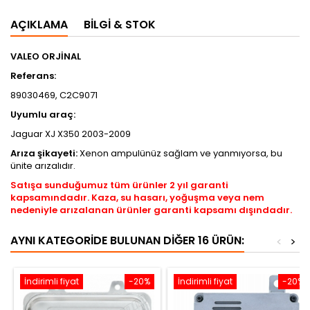
AÇIKLAMA
BILGI & STOK
VALEO ORJİNAL
Referans:
89030469, C2C9071
Uyumlu araç:
Jaguar XJ X350 2003-2009
Arıza şikayeti:
Xenon ampulünüz sağlam ve yanmıyorsa, bu
ünite arızalıdır.
Satışa sunduğumuz tüm ürünler 2 yıl garanti
kapsamındadır. Kaza, su hasarı, yoğuşma veya nem
nedeniyle arızalanan ürünler garanti kapsamı dışındadır.
AYNI KATEGORIDE BULUNAN DIĞER 16 ÜRÜN:
<
>
İndirimli fiyat
-20%
İndirimli fiyat
-20%