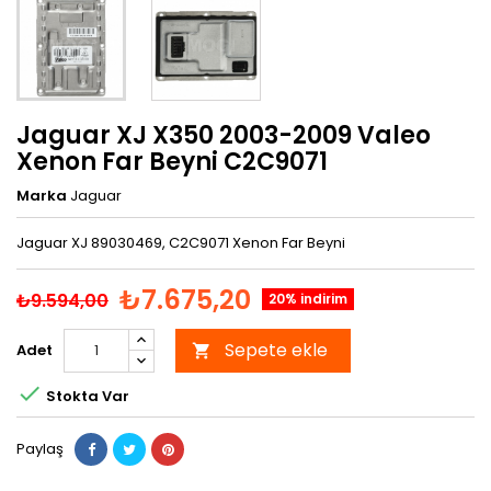
Jaguar XJ X350 2003-2009 Valeo
Xenon Far Beyni C2C9071
Marka
Jaguar
Jaguar XJ 89030469, C2C9071 Xenon Far Beyni
₺7.675,20
₺9.594,00
20% indirim
Sepete ekle
Adet


Stokta Var
Paylaş