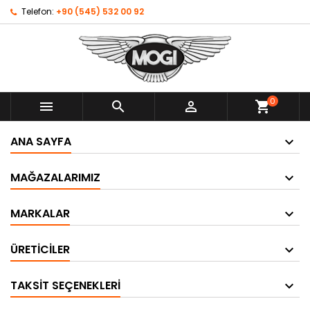
Telefon:
+90 (545) 532 00 92
0



shopping_cart
ANA SAYFA
MAĞAZALARIMIZ
MARKALAR
ÜRETICILER
TAKSIT SEÇENEKLERI