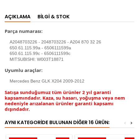
AÇIKLAMA
BILGI & STOK
Parça numarası:
A2048703226 - 2048703226 - A204 870 32 26
650.61.115.99a - 6506111599a
650.61.115.99c - 6506111599c
MITSUBISHI: W003T18871
Uyumlu araçlar:
Mercedes Benz GLK X204 2009-2012
Satışa sunduğumuz tüm ürünler 2 yıl garanti
kapsamındadır. Kaza, su hasarı, yoğuşma veya nem
nedeniyle arızalanan ürünler garanti kapsamı
dışındadır.
AYNI KATEGORIDE BULUNAN DIĞER 16 ÜRÜN:
<
>