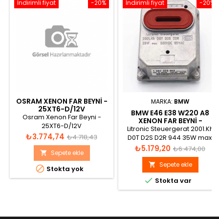
İndirimli fiyat
-20%
İndirimli fiyat
-20%
OSRAM XENON FAR BEYNI -
MARKA:
BMW
25XT6-D/12V
BMW E46 E38 W220 A8
Osram Xenon Far Beyni -
XENON FAR BEYNİ -
25XT6-D/12V
1307329023 61358376273
Litronic Steuergerat 2001.Kh
Fiyat
Normal
₺3.774,74
₺4.718,43
D0T D2S D2R 944 35W max.
500VDC 85VAC AL
Fiyat
Normal
₺5.179,20
fiyat
₺6.474,00
Sepete ekle

fiyat
Sepete ekle


Stokta yok

Stokta var