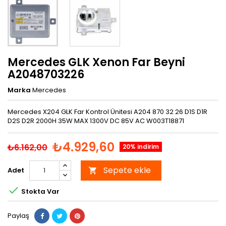
Mercedes GLK Xenon Far Beyni
A2048703226
Marka
Mercedes
Mercedes X204 GLK Far Kontrol Ünitesi A204 870 32 26 D1S D1R
D2S D2R 2000H 35W MAX 1300V DC 85V AC W003T18871
₺4.929,60
₺6.162,00
20% indirim
Sepete ekle
Adet


Stokta Var
Paylaş