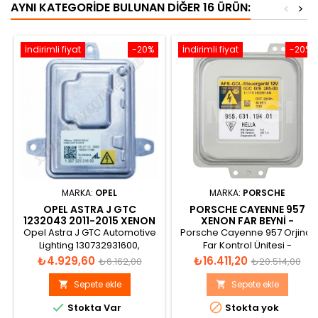
AYNI KATEGORIDE BULUNAN DIĞER 16 ÜRÜN:
<
>
İndirimli fiyat
-20%
İndirimli fiyat
-20%
MARKA:
OPEL
MARKA:
PORSCHE
OPEL ASTRA J GTC
PORSCHE CAYENNE 957
1232043 2011-2015 XENON
XENON FAR BEYNI -
FAR BEYNI
95563119401
Opel Astra J GTC Automotive
Porsche Cayenne 957 Orjinal
Lighting 130732931600,
Far Kontrol Ünitesi -
130732931201, 130732927001,
955.631.194.01 5DC 009 285-00
Fiyat
Normal
Fiyat
Normal
₺4.929,60
₺16.411,20
₺6.162,00
₺20.514,00
130732927200, 1232043,
AFS-GDL-Steuergerat 12V
fiyat
fiyat
20950285, 20950268 Xenon
1100V DC/85V AC 35W nom.
Sepete ekle
Sepete ekle


Far Beyni
HELLA DOT 2000h Al99.5 D1S


Stokta Var
Stokta yok
HW-Version: 3.0 SW-Version: