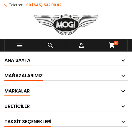
Telefon:
+90 (545) 532 00 92
0



shopping_cart
ANA SAYFA
MAĞAZALARIMIZ
MARKALAR
ÜRETICILER
TAKSIT SEÇENEKLERI