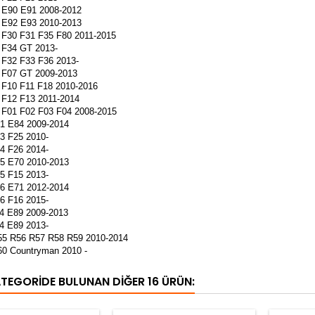
E90 E91 2008-2012
E92 E93 2010-2013
F30 F31 F35 F80 2011-2015
F34 GT 2013-
F32 F33 F36 2013-
F07 GT 2009-2013
F10 F11 F18 2010-2016
F12 F13 2011-2014
F01 F02 F03 F04 2008-2015
 E84 2009-2014
 F25 2010-
 F26 2014-
 E70 2010-2013
 F15 2013-
 E71 2012-2014
 F16 2015-
 E89 2009-2013
 E89 2013-
55 R56 R57 R58 R59 2010-2014
60 Countryman 2010 -
ATEGORIDE BULUNAN DIĞER 16 ÜRÜN: