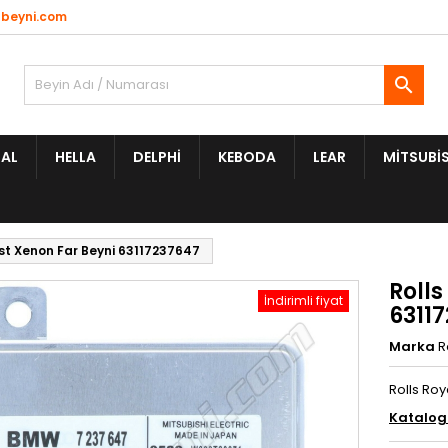
beyni.com

AL
HELLA
DELPHI
KEBODA
LEAR
MITSUBIS
st Xenon Far Beyni 63117237647
Rolls
İndirimli fiyat
6311
Marka
R
Rolls Roy
Katalo