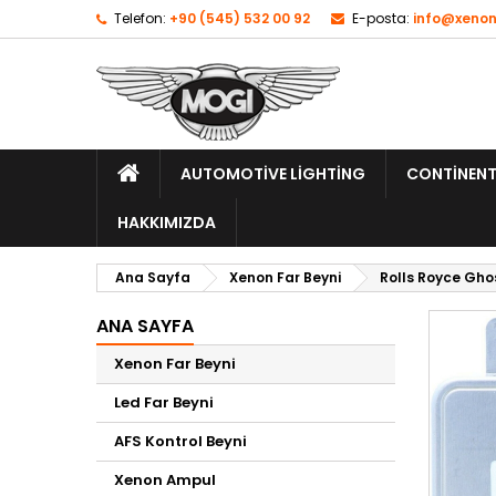
Telefon:
+90 (545) 532 00 92
E-posta:
info@xenon
AUTOMOTIVE LIGHTING
CONTINENT
HAKKIMIZDA
Ana Sayfa
Xenon Far Beyni
Rolls Royce Gho
ANA SAYFA
Xenon Far Beyni
Led Far Beyni
AFS Kontrol Beyni
Xenon Ampul