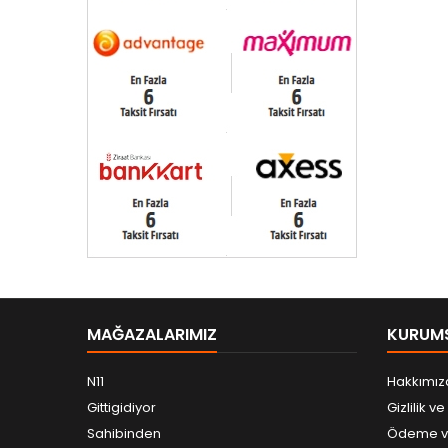
MAĞAZALARIMIZ
KURUM
N11
Hakkımız
Gittigidiyor
Gizlilik v
Sahibinden
Ödeme ve