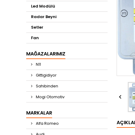
Led Modülü
Radar Beyni
Setler
Fan
MAĞAZALARIMIZ
N11
Gittigidiyor
Sahibinden

Mogi Otomotiv
MARKALAR
AÇIKL
Alfa Romeo
Audi