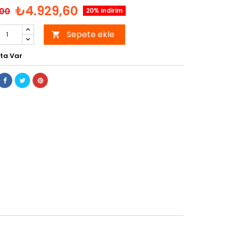
₺4.929,60
,00
20% indirim
Sepete ekle

ta Var