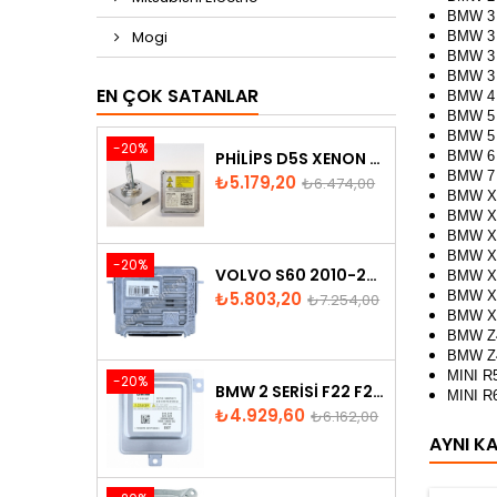
BMW 3 
Mogi
BMW 3 
BMW 3 
BMW 3 
EN ÇOK SATANLAR
BMW 4 
BMW 5 
BMW 5 
-20%
PHILIPS D5S XENON AMPUL
BMW 6 
BMW 7 
Fiyat
Normal
₺5.179,20
₺6.474,00
BMW X1
fiyat
BMW X3
BMW X4
BMW X5
-20%
VOLVO S60 2010-2018 XENON FAR BEYNI 31297942
BMW X5
Fiyat
Normal
BMW X6
₺5.803,20
₺7.254,00
BMW X6
fiyat
BMW Z4
BMW Z4
MINI R
-20%
BMW 2 SERISI F22 F23 2013-2016 XENON FAR BEYNI 7318327
MINI R
Fiyat
Normal
₺4.929,60
₺6.162,00
fiyat
AYNI K