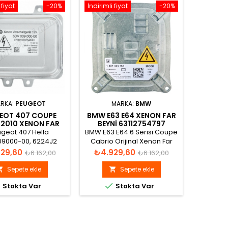
 fiyat
-20%
İndirimli fiyat
-20%
İndirimli 
RKA:
PEUGEOT
MARKA:
BMW
EOT 407 COUPE
BMW E63 E64 XENON FAR
AUDI
2010 XENON FAR
BEYNI 63112754797
XEN
EYNI 6224J2
8
geot 407 Hella
BMW E63 E64 6 Serisi Coupe
Adınıza f
9000-00, 6224J2
Cabrio Orijinal Xenon Far
vermiş o
non Far Beyni
Beyni Katalog görünümü
aynı
Normal
Fiyat
Normal
Fiyat
29,60
₺4.929,60
₺4.9
₺6.162,00
₺6.162,00
fiyat
fiyat
Sepete ekle
Sepete ekle





Stokta Var
Stokta Var