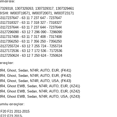
umarası:
07329318, 1307329263, 1307329317, 1307329461
ISHI: W003T19571, W003T20071, W003T23171
117237647 - 63 11 7 237 647 - 7237647
117318327 - 63 11 7 318 327 - 7318327
117237644 - 63 11 7 237 644 - 7237644
3127296090 - 63 12 7 296 090 - 7296090
117317408 - 63 11 7 317 408 - 7317408
117356250 - 63 11 7 356 250 - 7356250
3127255724 - 63 12 7 255 724 - 7255724
3127172536 - 63 12 7 172 536 - 7172536
3127250624 - 63 12 7 250 624 - 7250624
raçlar:
RR4, Ghost, Sedan, N74R, AUTO, EUR, (FK41)
RR4, Ghost, Sedan, N74R, AUTO, EUR, (FK42)
RR4, Ghost, Sedan, N74R, AUTO, USA, (FK43)
RR4, Ghost EWB, Sedan, N74R, AUTO, EUR, (XZ41)
RR4, Ghost EWB, Sedan, N74R, AUTO, EUR, (XZ42)
RR4, Ghost EWB, Sedan, N74R, AUTO, USA, (XZ43)
umlu araçlar:
F20 F21 2011-2015
F22 F23 2013-