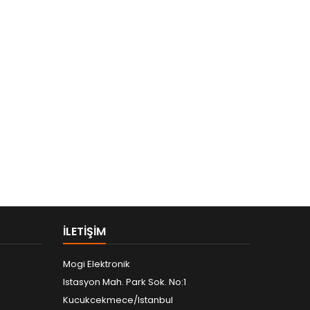
ILETIŞIM
Mogi Elektronik
Istasyon Mah. Park Sok. No:1
Kucukcekmece/Istanbul