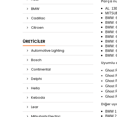
Parça n
BMW
AL: 13
MITSUB
Cadillac
BMW: 63
BMW: 63
Citroen
BMW: 63
BMW: 6
BMW: 63
ÜRETICILER
BMW: 63
BMW: 6
Automotive Lighting
BMW: 6
BMW: 6
Bosch
Uyumlu a
Continental
Ghost 
Ghost 
Delphi
Ghost 
Ghost 
Hella
Ghost 
Ghost 
Keboda
Diğer uy
Lear
BMW 1 
Mitsubishi Electric
BMW 2 