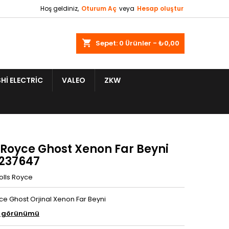
Hoş geldiniz,
Oturum Aç
veya
Hesap oluştur
shopping_cart
Sepet:
0
Ürünler - ₺0,00
HI ELECTRIC
VALEO
ZKW
 Royce Ghost Xenon Far Beyni
7237647
olls Royce
ce Ghost Orjinal Xenon Far Beyni
g görünümü