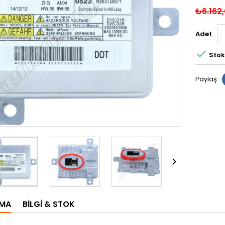
₺6.162
Adet

Stok
Paylaş

AMA
BILGI & STOK