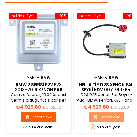
İndirimli fiyat
-20%
İndirimli fiyat
-20%
MARKA:
BMW
MARKA:
BMW
BMW 2 SERISI F22 F23
HELLA TIP D2S XENON FAR
2013-2016 XENON FAR
BEYNI 5DV 007 760-651
BEYNI 7318327
63128387114
Adınıza faturalı, 15:00 öncesi
D2S D2R Xenon Far Beyni -
vermiş olduğunuz siparişler
Audi, BMW, Ferrari, KIA, Honda,
aynı gün gönderilir.
Lamborghini, Lancia,
Fiyat
Normal
Fiyat
Normal
₺4.929,60
₺4.929,60
₺6.162,00
₺6.162,00
Mercedes-Benz, OPEL,
fiyat
fiyat
Porsche, Skoda, Volvo,
Sepete ekle
Sepete ekle


Volkswagen


Stokta var
Stokta yok