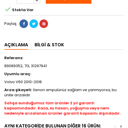

Stokta Var
Paylaş
AÇIKLAMA
BILGI & STOK
Referans:
89089352, 7G, 31297941
Uyumlu araç:
Volvo V60 2010-2018
Arıza şikayeti:
Xenon ampulünüz sağlam ve yanmıyorsa, bu
ünite arızalıdır.
Satışa sunduğumuz tüm ürünler 2 yıl garanti
kapsamındadır. Kaza, su hasarı, yoğuşma veya nem
nedeniyle arızalanan ürünler garanti kapsamı dışındadır.
AYNI KATEGORIDE BULUNAN DIĞER 16 ÜRÜN:
<
>