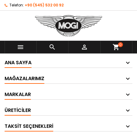
Telefon:
+90 (545) 532 00 92
0



shopping_cart
ANA SAYFA
MAĞAZALARIMIZ
MARKALAR
ÜRETICILER
TAKSIT SEÇENEKLERI