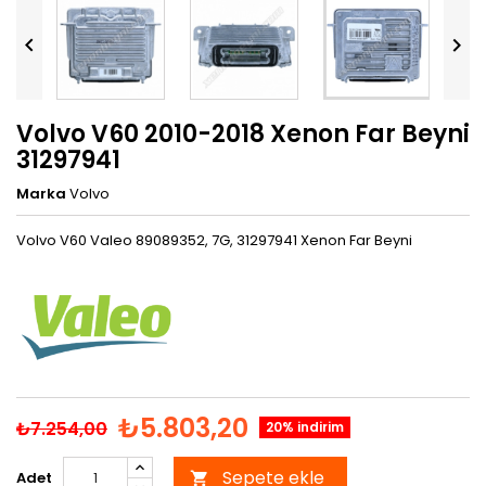


Volvo V60 2010-2018 Xenon Far Beyni
31297941
Marka
Volvo
Volvo V60 Valeo 89089352, 7G, 31297941 Xenon Far Beyni
₺5.803,20
₺7.254,00
20% indirim
Sepete ekle
Adet
