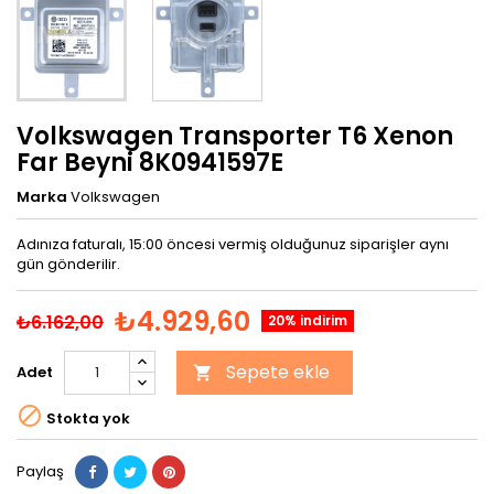
Volkswagen Transporter T6 Xenon
Far Beyni 8K0941597E
Marka
Volkswagen
Adınıza faturalı, 15:00 öncesi vermiş olduğunuz siparişler aynı
gün gönderilir.
₺4.929,60
₺6.162,00
20% indirim
Sepete ekle
Adet


Stokta yok
Paylaş