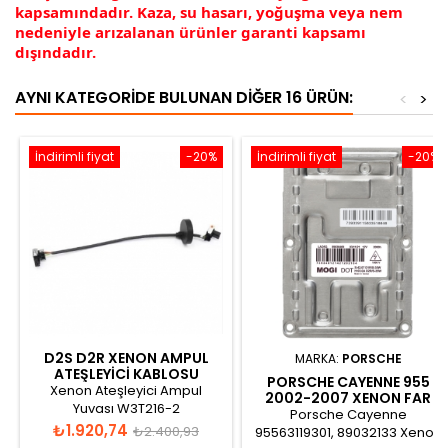
kapsamındadır. Kaza, su hasarı, yoğuşma veya nem
nedeniyle arızalanan ürünler garanti kapsamı
dışındadır.
AYNI KATEGORIDE BULUNAN DIĞER 16 ÜRÜN:
<
>
İndirimli fiyat
-20%
İndirimli fiyat
-20%
D2S D2R XENON AMPUL
MARKA:
PORSCHE
ATEŞLEYICI KABLOSU
PORSCHE CAYENNE 955
W3T216 KD53510H5
Xenon Ateşleyici Ampul
2002-2007 XENON FAR
Yuvası W3T216-2
BEYNI 95563119301
Porsche Cayenne
Fiyat
Normal
₺1.920,74
₺2.400,93
95563119301, 89032133 Xenon