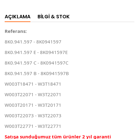
AÇIKLAMA
BILGI & STOK
Referans:
8K0.941.597 - 8K0941597
8K0.941.597 E - 8K0941597E
8K0.941.597 C - 8K0941597C
8K0.941.597 B - 8K0941597B
W003T18471 - W3T18471
W003T22071 - W3T22071
W003T20171 - W3T20171
W003T22073 - W3T22073
W003T22771 - W3T22771
Satışa sunduğumuz tüm ürünler 2 yıl garanti