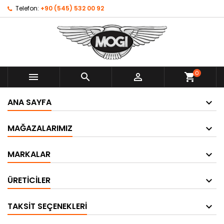
Telefon:
+90 (545) 532 00 92
0



shopping_cart
ANA SAYFA
MAĞAZALARIMIZ
MARKALAR
ÜRETICILER
TAKSIT SEÇENEKLERI