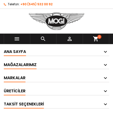
Telefon:
+90 (545) 532 00 92
0



shopping_cart
ANA SAYFA
MAĞAZALARIMIZ
MARKALAR
ÜRETICILER
TAKSIT SEÇENEKLERI