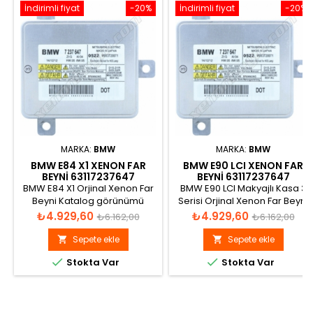
İndirimli fiyat
-20%
İndirimli fiyat
-20%
MARKA:
BMW
MARKA:
BMW
BMW E84 X1 XENON FAR
BMW E90 LCI XENON FAR
BEYNI 63117237647
BEYNI 63117237647
BMW E84 X1 Orjinal Xenon Far
BMW E90 LCI Makyajlı Kasa 3
Beyni Katalog görünümü
Serisi Orjinal Xenon Far Beyni
Katalog görünümü
Fiyat
Normal
Fiyat
Normal
₺4.929,60
₺4.929,60
₺6.162,00
₺6.162,00
fiyat
fiyat
Sepete ekle
Sepete ekle




Stokta Var
Stokta Var