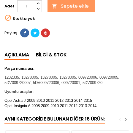
Sepete ekle
Adet


Stokta yok
Paylaş
AÇIKLAMA
BILGI & STOK
Parça numarası:
1232335, 13278005, 13278005, 13278005, 009720006, 009720005,
5DV009720007, 5DV009720006, 009720001, 5DV009720
Uyumlu araçlar:
Opel Astra J 2009-2010-2011-2012-2013-2014-2015
Opel Insignia A 2008-2009-2010-2011-2012-2013-2014
AYNI KATEGORIDE BULUNAN DIĞER 16 ÜRÜN:
<
>