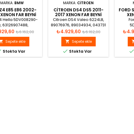
MARKA:
BMW
MARKA:
CITROEN
4 E85 E86 2002-
CITROEN DS4 DS5 2011-
FORD 
XENON FAR BEYNI
2017 XENON FAR BEYNI
XEN
63120150614
6224L8
6
 Hella 5DV008290-
Citroen DS4 Valeo 6224L8,
Fo
, 63126907488,
89076976, 89034934, 043731
5
0614 Xenon Far Beyni
Xenon Far Beyni
5DV00
t
Normal
Fiyat
Normal
Fiyat
929,60
₺4.929,60
₺4.9
₺6.162,00
₺6.162,00
6M21-12
fiyat
fiyat
Sepete ekle
Sepete ekle




Stokta Var
Stokta Var