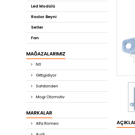
Led Modülü
Radar Beyni
Setler
Fan
MAĞAZALARIMIZ
N11
Gittigidiyor
Sahibinden
Mogi Otomotiv
MARKALAR
AÇIKL
Alfa Romeo
Audi