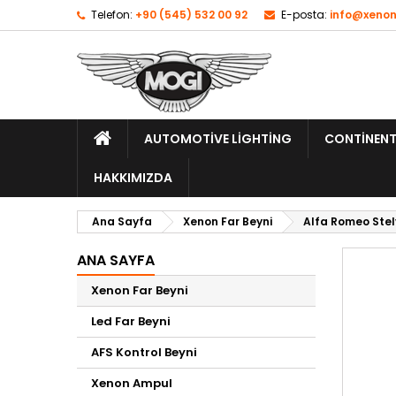
Telefon:
+90 (545) 532 00 92
E-posta:
info@xenon
AUTOMOTIVE LIGHTING
CONTINENT
HAKKIMIZDA
Ana Sayfa
Xenon Far Beyni
Alfa Romeo Stel
ANA SAYFA
Xenon Far Beyni
Led Far Beyni
AFS Kontrol Beyni
Xenon Ampul