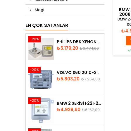
BMW Z
Mogi
2008 
BMW Z4
00
EN ÇOK SATANLAR
6312015
Fiya
₺4.
-20%
PHILIPS D5S XENON AMPUL
Fiyat
Normal
₺5.179,20
₺6.474,00
fiyat
-20%
VOLVO S60 2010-2018 XENON FAR BEYNI 31297942
Fiyat
Normal
₺5.803,20
₺7.254,00
fiyat
-20%
BMW 2 SERISI F22 F23 2013-2016 XENON FAR BEYNI 7318327
Fiyat
Normal
₺4.929,60
₺6.162,00
fiyat