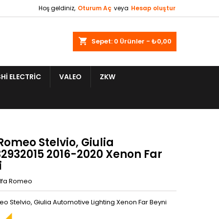
Hoş geldiniz,
Oturum Aç
veya
Hesap oluştur
shopping_cart
Sepet:
0
Ürünler - ₺0,00
HI ELECTRIC
VALEO
ZKW
Romeo Stelvio, Giulia
32932015 2016-2020 Xenon Far
i
lfa Romeo
o Stelvio, Giulia Automotive Lighting Xenon Far Beyni