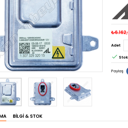
₺6.162
Adet

Stok
Paylaş
AMA
BILGI & STOK