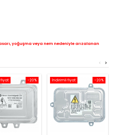
hasarı, yoğuşma veya nem nedeniyle arızalanan
<
>
 fiyat
-20%
İndirimli fiyat
-20%
İndirimli 