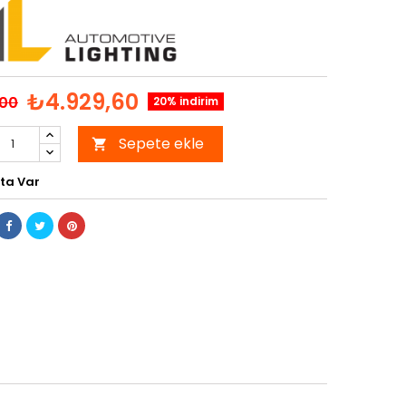
₺4.929,60
,00
20% indirim
Sepete ekle

ta Var