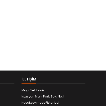
ILETIŞIM
Mogi Elektronik
Istasyon Mah. Park Sok. No:1
Kucukcekmece/Istanbul