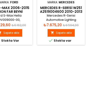
MARKA:
FORD
MARKA:
MERCEDES
S-MAX 2006-2015
MERCEDES R-SERISI W251
BMW 
ON FAR BEYNI
A2519004600 2010-2013
BEYN
M2112K072AA
XENON FAR BEYNI
rd S-Max Hella
Mercedes R-Serisi
BMW E90
DV009000-00,
Automotive Lighting
Xenon 
900000, 1376950;
130732932600,
Normal
Fiyat
Normal
Fiyat
29,60
₺7.675,20
₺4.9
₺6.162,00
₺9.594,00
K072-AA Xenon Far
130732932601, A2519004600,
fiyat
fiyat
Beyni
A2519012700, A2519021100
Sepete ekle
Sepete ekle


Xenon Far Beyni



Stokta Var
Stokta var