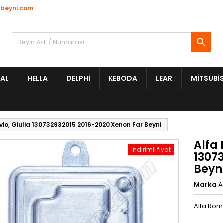
beyni.com

AL
HELLA
DELPHI
KEBODA
LEAR
MITSUBIS
vio, Giulia 130732932015 2016-2020 Xenon Far Beyni
Alfa 
İndirimli fiyat
1307
Beyn
Marka
A
Alfa Rome