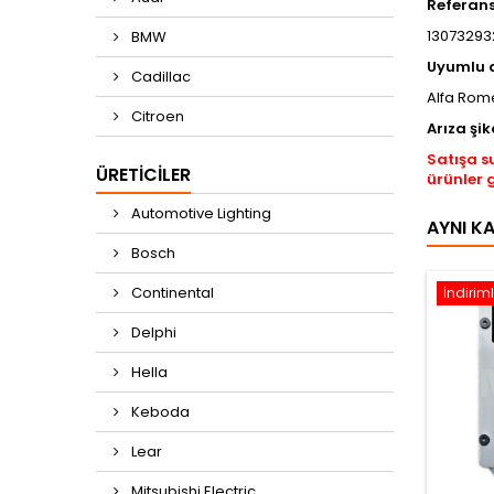
Referan
13073293
BMW
Uyumlu 
Cadillac
Alfa Rome
Citroen
Arıza şik
Satışa s
ÜRETICILER
ürünler 
Automotive Lighting
AYNI K
Bosch
Continental
İndiriml
Delphi
Hella
Keboda
Lear
Mitsubishi Electric