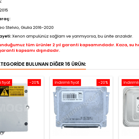
s:
2015
araç:
o Stelvio, Giulia 2016-2020
ayeti:
Xenon ampulünüz sağlam ve yanmıyorsa, bu ünite arızalıdır.
unduğumuz tüm ürünler 2 yıl garanti kapsamındadır. Kaza, su 
garanti kapsamı dışındadır.
ATEGORIDE BULUNAN DIĞER 16 ÜRÜN:
i fiyat
-20%
İndirimli fiyat
-20%
İndirimli