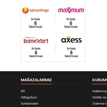
MAĞAZALARIMIZ
KURUM
N11
Hakkımız
Gittigidiyor
Gizlilik v
Sahibinden
Ödeme ve