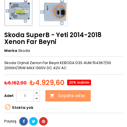
Skoda SuperB - Yeti 2014-2018
Xenon Far Beyni
Marka
Skoda
Skoda Orjinal Zenon Far Beyni KEBODA D3S 4UM 154367/00
2000H/35W MAX 1300V DC 42V AC
₺4.929,60
₺6.162,00
20% indirim
Sepete ekle
Adet


Stokta yok
Paylaş