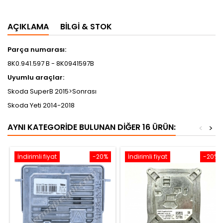
AÇIKLAMA
BILGI & STOK
Parça numarası:
8K0.941.597 B - 8K0941597B
​Uyumlu araçlar:
Skoda SuperB 2015>Sonrası
Skoda Yeti 2014-2018
AYNI KATEGORIDE BULUNAN DIĞER 16 ÜRÜN:
<
>
İndirimli fiyat
-20%
İndirimli fiyat
-20%