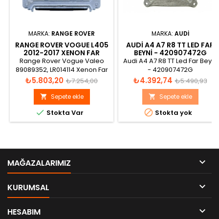
MARKA:
RANGE ROVER
MARKA:
AUDI
RANGE ROVER VOGUE L405
AUDI A4 A7 R8 TT LED FAR
2012-2017 XENON FAR
BEYNI - 420907472G
BEYNI LR014114
Range Rover Vogue Valeo
Audi A4 A7 R8 TT Led Far Beyni
89089352, LR014114 Xenon Far
- 420907472G
Beyni
- 130732920604
Fiyat
Normal
Fiyat
Normal
₺5.803,20
₺4.392,74
₺7.254,00
₺5.490,93
- 130732920603
fiyat
fiyat
Sepete ekle
Sepete ekle




Stokta Var
Stokta yok

MAĞAZALARIMIZ

KURUMSAL

HESABIM