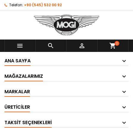
Telefon:
+90 (545) 532 00 92
0



shopping_cart
ANA SAYFA
MAĞAZALARIMIZ
MARKALAR
ÜRETICILER
TAKSIT SEÇENEKLERI