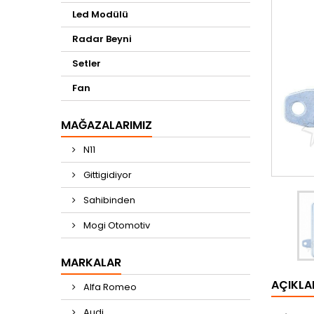
Led Modülü
Radar Beyni
Setler
Fan
MAĞAZALARIMIZ
N11
Gittigidiyor
Sahibinden
Mogi Otomotiv
MARKALAR
AÇIKL
Alfa Romeo
Audi