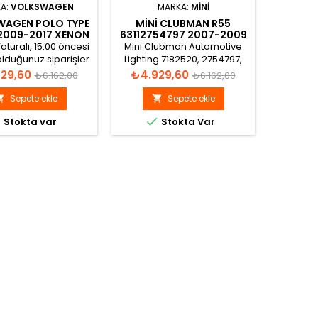
HELLA 
A:
VOLKSWAGEN
MARKA:
MINI
5DV
WAGEN POLO TYPE
MINI CLUBMAN R55
Hella X
 2009-2017 XENON
63112754797 2007-2009
D2R DO
EYNI 8K0941597E
XENON FAR BEYNI
aturalı, 15:00 öncesi
Mini Clubman Automotive
Fiyat
₺4.9
lduğunuz siparişler
Lighting 7182520, 2754797,
 gün gönderilir.
63117182520, 63112754797,
Normal
Fiyat
Normal
29,60
₺4.929,60
₺6.162,00
₺6.162,00
1307329153, 130732915301
fiyat
fiyat
Xenon Far Beyni
Sepete ekle
Sepete ekle





Stokta var
Stokta Var