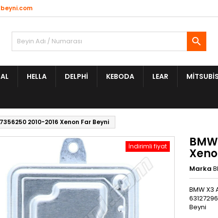
beyni.com

AL
HELLA
DELPHI
KEBODA
LEAR
MITSUBIS
7356250 2010-2016 Xenon Far Beyni
BMW 
İndirimli fiyat
Xeno
Marka
BMW X3 A
63127296
Beyni