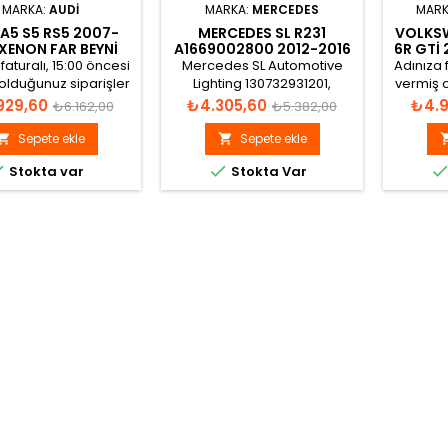
MARKA:
AUDI
MARKA:
MERCEDES
MARK
 A5 S5 RS5 2007-
MERCEDES SL R231
VOLKS
 XENON FAR BEYNI
A1669002800 2012-2016
6R GTI
8K0941597E
XENON FAR BEYNI
FAR B
faturalı, 15:00 öncesi
Mercedes SL Automotive
Adınıza f
olduğunuz siparişler
Lighting 130732931201,
vermiş o
ı gün gönderilir.
130732927001, 130732931215,
aynı
t
Normal
Fiyat
Normal
Fiyat
929,60
₺4.305,60
₺4.9
₺6.162,00
₺5.382,00
A1669002800 Xenon Far
fiyat
fiyat
Beyni
Sepete ekle
Sepete ekle




Stokta var
Stokta Var