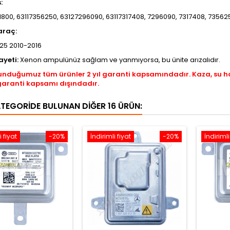
s:
800, 63117356250, 63127296090, 63117317408, 7296090, 7317408, 73562
araç:
25 2010-2016
ayeti:
Xenon ampulünüz sağlam ve yanmıyorsa, bu ünite arızalıdır.
unduğumuz tüm ürünler 2 yıl garanti kapsamındadır. Kaza, su 
garanti kapsamı dışındadır.
ATEGORIDE BULUNAN DIĞER 16 ÜRÜN:
i fiyat
-20%
İndirimli fiyat
-20%
İndirimli