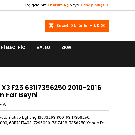
Hoş geldiniz,
Oturum Aç
veya
Hesap oluştur
shopping_cart
Sepet:
0
Ürünler - ₺0,00
HI ELECTRIC
VALEO
ZKW
X3 F25 63117356250 2010-2016
n Far Beyni
BMW
utomotive Lighting 130732931800, 63117356250,
090, 63117317408, 7296090, 7317408, 7356250 Xenon Far