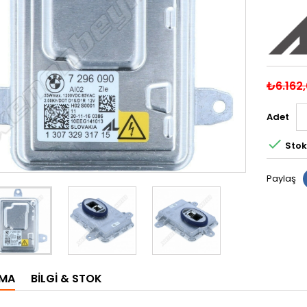
₺6.162
Adet

Stok
Paylaş
AMA
BILGI & STOK