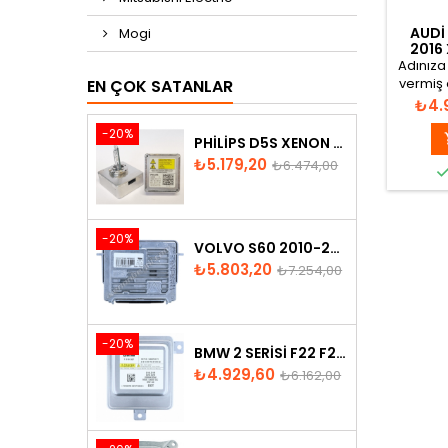
AUDI
Mogi
2016
Adınıza 
vermiş 
EN ÇOK SATANLAR
ayn
Fiya
₺4.
-20%
PHILIPS D5S XENON AMPUL
Fiyat
Normal
₺5.179,20
₺6.474,00
fiyat
-20%
VOLVO S60 2010-2018 XENON FAR BEYNI 31297942
Fiyat
Normal
₺5.803,20
₺7.254,00
fiyat
-20%
BMW 2 SERISI F22 F23 2013-2016 XENON FAR BEYNI 7318327
Fiyat
Normal
₺4.929,60
₺6.162,00
fiyat