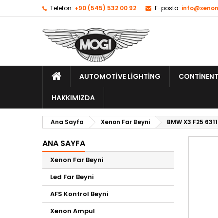
Telefon:
+90 (545) 532 00 92
E-posta:
info@xenon
AUTOMOTIVE LIGHTING
CONTINENT
HAKKIMIZDA
Ana Sayfa
Xenon Far Beyni
BMW X3 F25 6311
ANA SAYFA
Xenon Far Beyni
Led Far Beyni
AFS Kontrol Beyni
Xenon Ampul