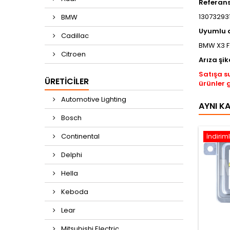
Referan
130732931
BMW
Uyumlu 
Cadillac
BMW X3 F
Citroen
Arıza şik
Satışa s
ÜRETICILER
ürünler 
Automotive Lighting
AYNI K
Bosch
Continental
İndiriml
Delphi
Hella
Keboda
Lear
Mitsubishi Electric