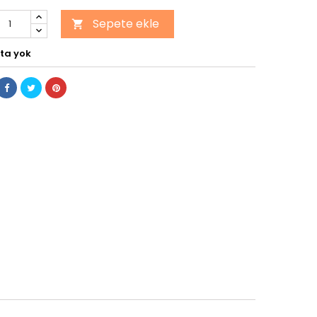
Sepete ekle

ta yok