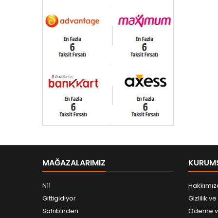
MAĞAZALARIMIZ
KURUM
N11
Hakkımız
Gittigidiyor
Gizlilik v
Sahibinden
Ödeme ve