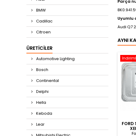
Parça n
8K0.941.5
BMW
​Uyumlu 
Cadillac
Audi Q7 
Citroen
AYNI K
ÜRETICILER
İndiriml
Automotive Lighting
Bosch
Continental
Delphi
Hella
Keboda
FORD 
Lear
XE
6
Fo
Mitsubishi Electric