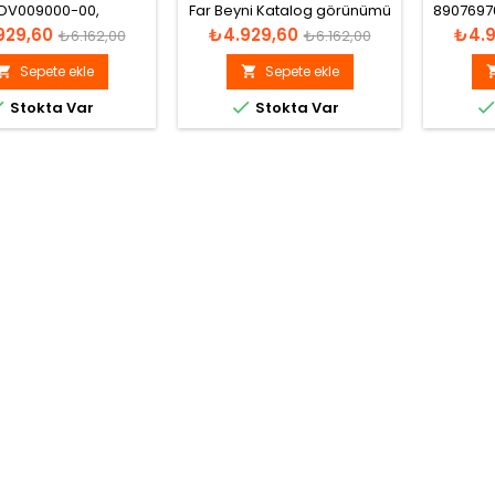
DV009000-00,
Far Beyni Katalog görünümü
8907697
0900000, 1376950;
Xe
t
Normal
Fiyat
Normal
Fiyat
929,60
₺4.929,60
₺4.9
₺6.162,00
₺6.162,00
2K072-AA Xenon Far
fiyat
fiyat
Beyni
Sepete ekle
Sepete ekle




Stokta Var
Stokta Var