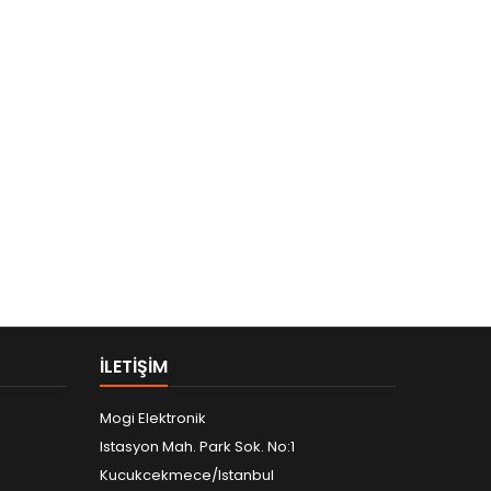
ILETIŞIM
Mogi Elektronik
Istasyon Mah. Park Sok. No:1
Kucukcekmece/Istanbul