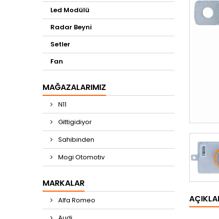
Led Modülü
Radar Beyni
Setler
Fan
MAĞAZALARIMIZ
N11
Gittigidiyor
Sahibinden
Mogi Otomotiv
MARKALAR
AÇIKL
Alfa Romeo
Audi