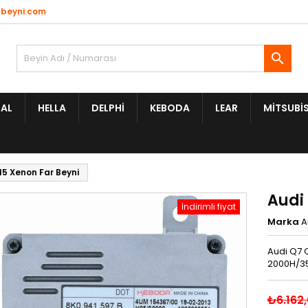
beyni.com

AL
HELLA
DELPHI
KEBODA
LEAR
MITSUBIS
15 Xenon Far Beyni
Audi
İndirimli fiyat
Marka
A
Audi Q7 
2000H/3
₺6.162