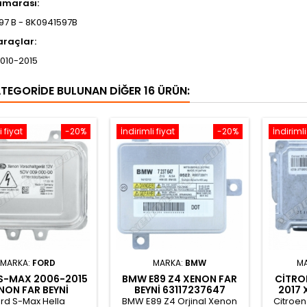
umarası:
97 B - 8K0941597B
araçlar:
2010-2015
ATEGORIDE BULUNAN DIĞER 16 ÜRÜN:
i fiyat
-20%
İndirimli fiyat
-20%
İndirimli
MARKA:
FORD
MARKA:
BMW
M
S-MAX 2006-2015
BMW E89 Z4 XENON FAR
CITRO
NON FAR BEYNI
BEYNI 63117237647
2017 
M2112K072AA
rd S-Max Hella
BMW E89 Z4 Orjinal Xenon
Citroen