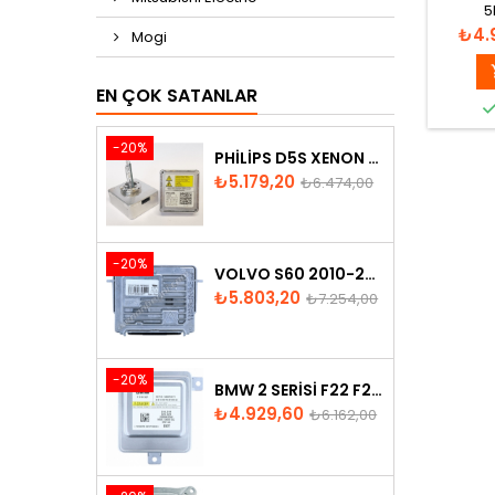
5
5DV0
Fiya
₺4.
Mogi
6M21-1
EN ÇOK SATANLAR
-20%
PHILIPS D5S XENON AMPUL
Fiyat
Normal
₺5.179,20
₺6.474,00
fiyat
-20%
VOLVO S60 2010-2018 XENON FAR BEYNI 31297942
Fiyat
Normal
₺5.803,20
₺7.254,00
fiyat
-20%
BMW 2 SERISI F22 F23 2013-2016 XENON FAR BEYNI 7318327
Fiyat
Normal
₺4.929,60
₺6.162,00
fiyat