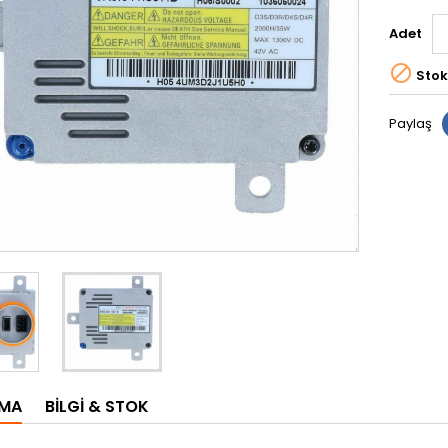
Adet

Stok
Paylaş
AMA
BILGI & STOK