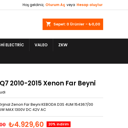
Hoş geldiniz,
Oturum Aç
veya
Hesap oluştur
shopping_cart
Sepet:
0
Ürünler - ₺0,00
HI ELECTRIC
VALEO
ZKW
 Q7 2010-2015 Xenon Far Beyni
udi
Orjinal Zenon Far Beyni KEBODA D3S 4UM 154367/00
5W MAX 1300V DC 42V AC
₺4.929,60
,00
20% indirim