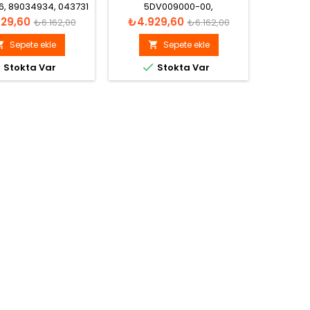
6, 89034934, 043731
5DV009000-00,
Porsche
non Far Beyni
5DV00900000, 5M0907391
Lincoln,
Normal
Fiyat
Normal
Fiyat
29,60
₺4.929,60
₺4.9
₺6.162,00
₺6.162,00
Xenon Far Beyni
AC85V M
fiyat
fiyat
AC 3
Sepete ekle
Sepete ekle





Stokta Var
Stokta Var