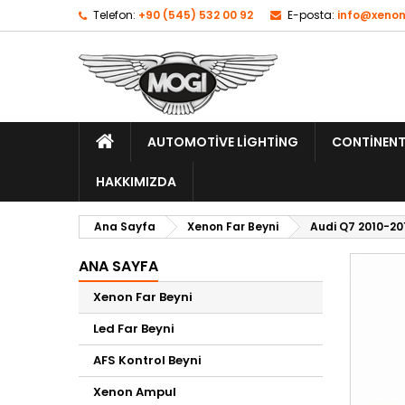
Telefon:
+90 (545) 532 00 92
E-posta:
info@xenon
AUTOMOTIVE LIGHTING
CONTINENT
HAKKIMIZDA
Ana Sayfa
Xenon Far Beyni
Audi Q7 2010-20
ANA SAYFA
Xenon Far Beyni
Led Far Beyni
AFS Kontrol Beyni
Xenon Ampul