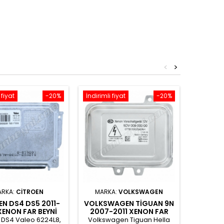
<
>
 fiyat
-20%
İndirimli fiyat
-20%
İndirimli 
ARKA:
CITROEN
MARKA:
VOLKSWAGEN
MA
EN DS4 DS5 2011-
VOLKSWAGEN TIGUAN 9N
DENSO
XENON FAR BEYNI
2007-2011 XENON FAR
DDLT00
6224L8
BEYNI 5M0907391
 DS4 Valeo 6224L8,
Volkswagen Tiguan Hella
Mazd