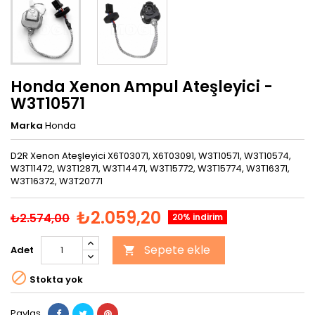
Honda Xenon Ampul Ateşleyici -
W3T10571
Marka
Honda
D2R Xenon Ateşleyici X6T03071, X6T03091, W3T10571, W3T10574,
W3T11472, W3T12871, W3T14471, W3T15772, W3T15774, W3T16371,
W3T16372, W3T20771
₺2.059,20
₺2.574,00
20% indirim
Sepete ekle
Adet


Stokta yok
Paylaş