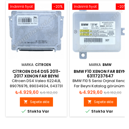
İndirimli fiyat
-20%
İndirimli fiyat
-20%
MARKA:
CITROEN
MARKA:
BMW
CITROEN DS4 DS5 2011-
BMW F10 XENON FAR BEYNI
2017 XENON FAR BEYNI
63117237647
6224L8
Citroen DS4 Valeo 6224L8,
BMW F10 5 Serisi Orjinal Xenon
89076976, 89034934, 043731
Far Beyni Katalog görünümü
Xenon Far Beyni
Fiyat
Normal
Fiyat
Normal
₺4.929,60
₺4.929,60
₺6.162,00
₺6.162,00
fiyat
fiyat
Sepete ekle
Sepete ekle




Stokta Var
Stokta Var