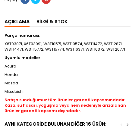
AÇIKLAMA
BILGI & STOK
Parça numarası:
X6T03071, X6T03091, W3T10571, W3T10574, W3T11472, W3T12871,
W3T14471, W3T15772, W3T15774, W3T16371, W3T16372, W3T20771
Uyumlu modeller:
Acura
Honda
Mazda
Mitsubishi
Satışa sunduğumuz tüm ürünler garanti kapsamındadır.
Kaza, su hasarı, yoğuşma veya nem nedeniyle arızalanan
ürünler garanti kapsamı dışındadır.
AYNI KATEGORIDE BULUNAN DIĞER 16 ÜRÜN:
<
>