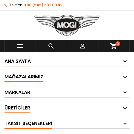
Telefon:
+90 (545) 532 00 92
0



shopping_cart
ANA SAYFA
MAĞAZALARIMIZ
MARKALAR
ÜRETICILER
TAKSIT SEÇENEKLERI