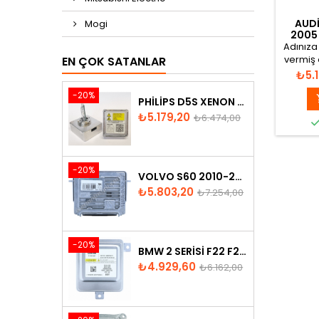
AUDI
Mogi
2005 
Adınıza 
vermiş 
EN ÇOK SATANLAR
ayn
Fiya
₺5.
-20%
PHILIPS D5S XENON AMPUL
Fiyat
Normal
₺5.179,20
₺6.474,00
fiyat
-20%
VOLVO S60 2010-2018 XENON FAR BEYNI 31297942
Fiyat
Normal
₺5.803,20
₺7.254,00
fiyat
-20%
BMW 2 SERISI F22 F23 2013-2016 XENON FAR BEYNI 7318327
Fiyat
Normal
₺4.929,60
₺6.162,00
fiyat