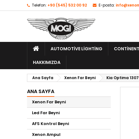
Telefon:
+90 (545) 532 00 92
E-posta:
info@xenon
AUTOMOTIVE LIGHTING
CONTINENT
HAKKIMIZDA
Ana Sayfa
Xenon Far Beyni
Kia Optima 1307
ANA SAYFA
Xenon Far Beyni
Led Far Beyni
AFS Kontrol Beyni
Xenon Ampul