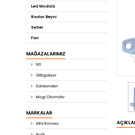
Led Modülü
Radar Beyni
Setler
Fan
MAĞAZALARIMIZ
N11
Gittigidiyor
Sahibinden
Mogi Otomotiv
MARKALAR
AÇIKL
Alfa Romeo
Audi