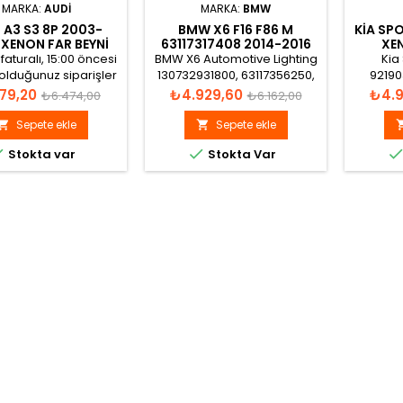
MARKA:
AUDI
MARKA:
BMW
 A3 S3 8P 2003-
BMW X6 F16 F86 M
KIA SP
XENON FAR BEYNI
63117317408 2014-2016
XEN
1307329066
XENON FAR BEYNI
faturalı, 15:00 öncesi
BMW X6 Automotive Lighting
Kia
4D0907476B
olduğunuz siparişler
130732931800, 63117356250,
92190
ı gün gönderilir.
63127296090, 63117317408,
5DV009
t
Normal
Fiyat
Normal
Fiyat
179,20
₺4.929,60
₺4.9
₺6.474,00
₺6.162,00
7296090, 7317408, 7356250
fiyat
fiyat
Xenon Far Beyni
Sepete ekle
Sepete ekle




Stokta var
Stokta Var