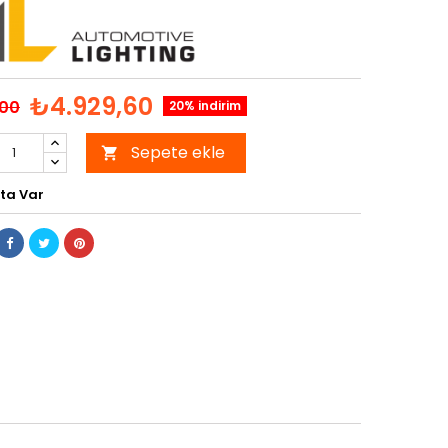
₺4.929,60
,00
20% indirim
Sepete ekle

ta Var