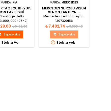
MARKA:
KIA
MARKA:
MERCEDES
ORTAGE 2010-2015
MERCEDES SL R230 W204
AUDI Q
ON FAR BEYNI
XENON FAR BEYNI -
BEY
921903L000
1307329156
 Sportage Hella
Mercedes Led Far Beyni -
AUDI Q7
3L000, 00040547,
1307329156
Beyni T
000-00 Xenon Far
941 3
Normal
Fiyat
Normal
Fiyat
29,60
₺7.482,74
₺8.29
₺6.162,00
₺9.353,43
Beyni
Kat
fiyat
fiyat
Sepete ekle
Sepete ekle





Stokta Var
Stokta yok