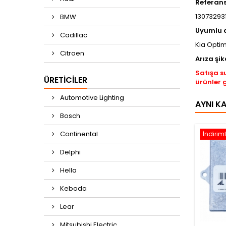
Referan
130732931
BMW
Uyumlu 
Cadillac
Kia Opti
Citroen
Arıza şik
Satışa s
ÜRETICILER
ürünler 
Automotive Lighting
AYNI K
Bosch
Continental
İndiriml
Delphi
Hella
Keboda
Lear
Mitsubishi Electric