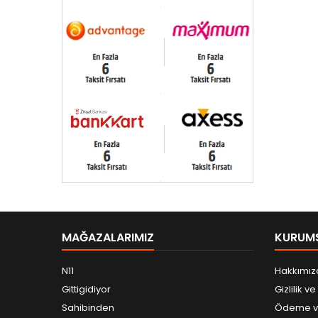
MAĞAZALARIMIZ
KURUM
N11
Hakkımız
Gittigidiyor
Gizlilik v
Sahibinden
Ödeme ve