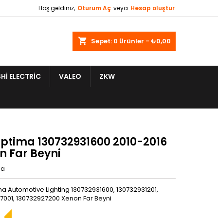
Hoş geldiniz,
Oturum Aç
veya
Hesap oluştur
shopping_cart
Sepet:
0
Ürünler - ₺0,00
HI ELECTRIC
VALEO
ZKW
Optima 130732931600 2010-2016
n Far Beyni
ia
ma Automotive Lighting 130732931600, 130732931201,
7001, 130732927200 Xenon Far Beyni