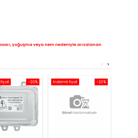
hasarı, yoğuşma veya nem nedeniyle arızalanan
<
>
 fiyat
-20%
İndirimli fiyat
-20%
İndirimli 