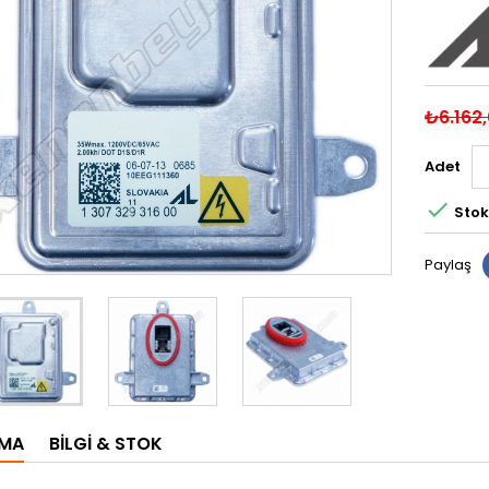
₺6.162
Adet

Stok
Paylaş
AMA
BILGI & STOK