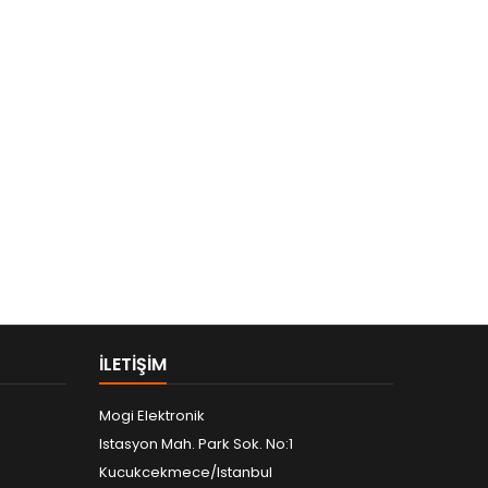
ILETIŞIM
Mogi Elektronik
Istasyon Mah. Park Sok. No:1
Kucukcekmece/Istanbul