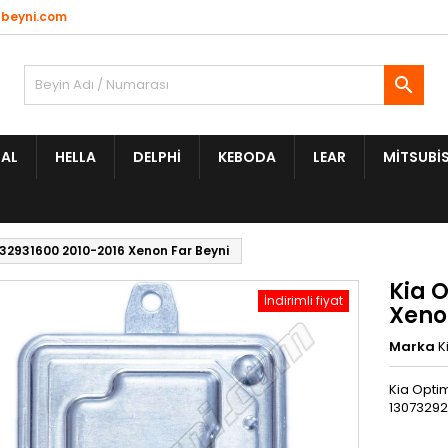
beyni.com

AL
HELLA
DELPHI
KEBODA
LEAR
MITSUBIS
32931600 2010-2016 Xenon Far Beyni
Kia 
İndirimli fiyat
Xeno
Marka
K
Kia Opti
13073292