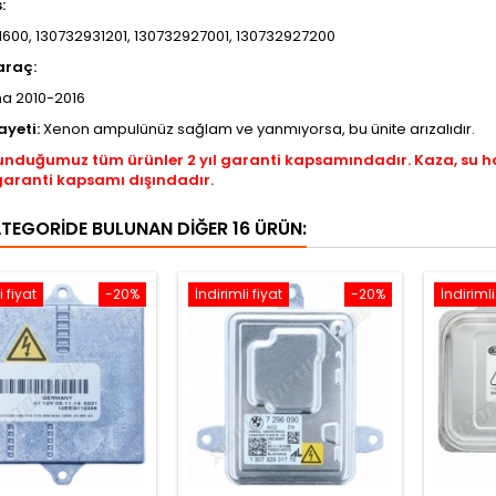
s:
600, 130732931201, 130732927001, 130732927200
araç:
ma 2010-2016
ayeti:
Xenon ampulünüz sağlam ve yanmıyorsa, bu ünite arızalıdır.
unduğumuz tüm ürünler 2 yıl garanti kapsamındadır. Kaza, su 
garanti kapsamı dışındadır.
ATEGORIDE BULUNAN DIĞER 16 ÜRÜN:
i fiyat
-20%
İndirimli fiyat
-20%
İndirimli