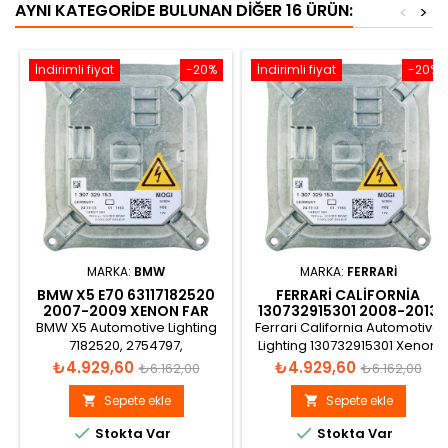
AYNI KATEGORIDE BULUNAN DIĞER 16 ÜRÜN:
<
>
İndirimli fiyat
-20%
İndirimli fiyat
-20%
MARKA:
BMW
MARKA:
FERRARI
BMW X5 E70 63117182520
FERRARI CALIFORNIA
2007-2009 XENON FAR
130732915301 2008-2013
BEYNI
XENON FAR BEYNI
BMW X5 Automotive Lighting
Ferrari California Automotive
7182520, 2754797,
Lighting 130732915301 Xenon
63117182520, 63112754797,
Far Beyni
Fiyat
Normal
Fiyat
Normal
₺4.929,60
₺4.929,60
₺6.162,00
₺6.162,00
1307329153, 130732915301
fiyat
fiyat
Xenon Far Beyni
Sepete ekle
Sepete ekle




Stokta Var
Stokta Var