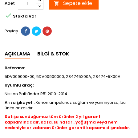
Sepete ekle
Adet


Stokta Var
Paylaş
AÇIKLAMA
BILGI & STOK
Referans:
5DV009000-00, 5DV00900000, 284745X00A, 28474-5X00A
Uyumlu araç:
Nissan Pathfinder R51 2010-2014
Arıza şikayeti:
Xenon ampulünüz sağlam ve yanmıyorsa, bu
ünite arızalıdır.
Satışa sunduğumuz tüm ürünler 2 yıl garanti
kapsamındadır. Kaza, su hasarı, yoğuşma veya nem
nedeniyle arızalanan ürünler garanti kapsamı dışındadır.