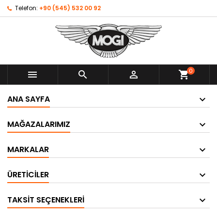
Telefon:
+90 (545) 532 00 92
0



shopping_cart
ANA SAYFA
MAĞAZALARIMIZ
MARKALAR
ÜRETICILER
TAKSIT SEÇENEKLERI