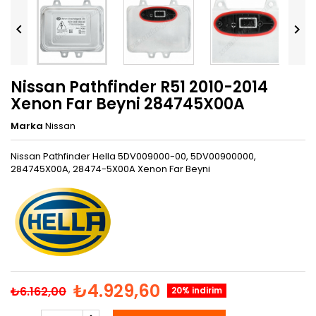


Nissan Pathfinder R51 2010-2014
Xenon Far Beyni 284745X00A
Marka
Nissan
Nissan Pathfinder Hella 5DV009000-00, 5DV00900000,
284745X00A, 28474-5X00A Xenon Far Beyni
₺4.929,60
₺6.162,00
20% indirim