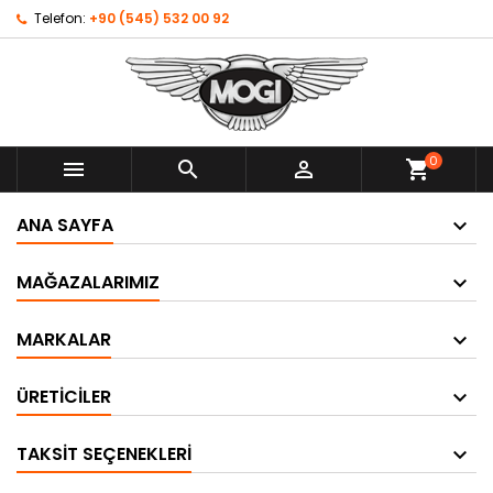
Telefon:
+90 (545) 532 00 92
0



shopping_cart
ANA SAYFA
MAĞAZALARIMIZ
MARKALAR
ÜRETICILER
TAKSIT SEÇENEKLERI