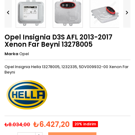


Opel Insignia D3S AFL 2013-2017
Xenon Far Beyni 13278005
Marka
Opel
Opel Insignia Hella 13278005, 1232335, 5DV009932-00 Xenon Far
Beyni
₺6.427,20
₺8.034,00
20% indirim