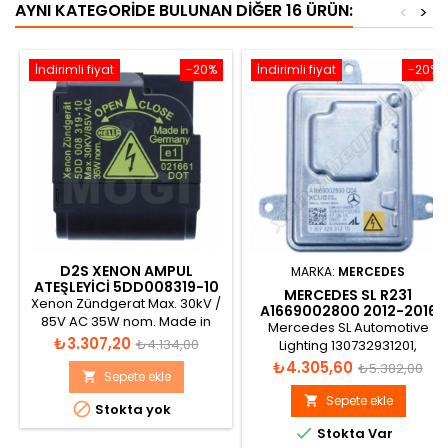
AYNI KATEGORIDE BULUNAN DIĞER 16 ÜRÜN:
<
>
İndirimli fiyat
-20%
İndirimli fiyat
-20%
D2S XENON AMPUL
MARKA:
MERCEDES
ATEŞLEYICI 5DD008319-10
MERCEDES SL R231
Xenon Zündgerat Max. 30kV /
A1669002800 2012-2016
85V AC 35W nom. Made in
XENON FAR BEYNI
Mercedes SL Automotive
Germany 5DD008319-10
Fiyat
Normal
₺3.307,20
₺4.134,00
Lighting 130732931201,
130732927001, 130732931215,
Fiyat
Normal
₺4.305,60
fiyat
₺5.382,00
Sepete ekle

A1669002800 Xenon Far Beyni
fiyat
Sepete ekle


Stokta yok

Stokta Var