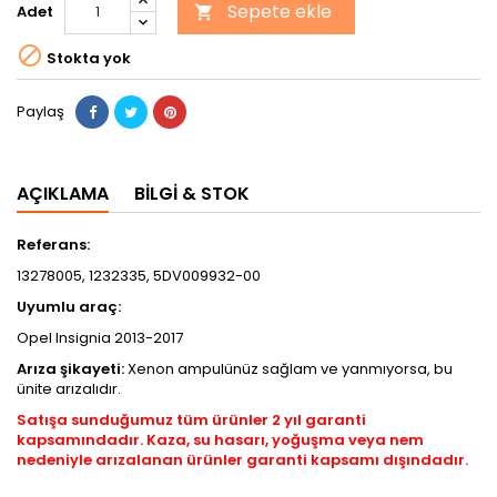
Sepete ekle
Adet


Stokta yok
Paylaş
AÇIKLAMA
BILGI & STOK
Referans:
13278005, 1232335, 5DV009932-00
Uyumlu araç:
Opel Insignia 2013-2017
Arıza şikayeti:
Xenon ampulünüz sağlam ve yanmıyorsa, bu
ünite arızalıdır.
Satışa sunduğumuz tüm ürünler 2 yıl garanti
kapsamındadır. Kaza, su hasarı, yoğuşma veya nem
nedeniyle arızalanan ürünler garanti kapsamı dışındadır.