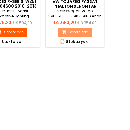
ES R-SERISI W251
VW TOUAREG PASSAT
PEUGEO
04600 2010-2013
PHAETON XENON FAR
XEN
ON FAR BEYNI
BEYNI 3D0907391B
cedes R-Serisi
Volkswagen Valeo
Peug
motive Lighting
89035113, 3D0907391B Xenon
8907697
30732932600,
Far Beyni
Normal
Fiyat
Normal
Fiyat
75,20
₺2.683,20
₺4.9
₺9.594,00
₺3.354,00
32601, A2519004600,
fiyat
fiyat
12700, A2519021100
Sepete ekle
Sepete ekle


non Far Beyni



Stokta var
Stokta yok