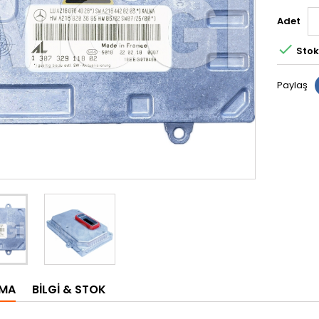
Adet

Stok
Paylaş
AMA
BILGI & STOK