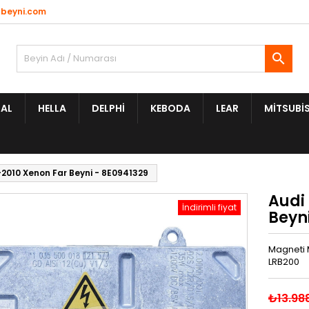
beyni.com

AL
HELLA
DELPHI
KEBODA
LEAR
MITSUBIS
-2010 Xenon Far Beyni - 8E0941329
Audi 
İndirimli fiyat
Beyn
Magneti M
LRB200
₺13.98