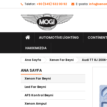
Telefon:
+90 (545) 532 00 92
E-posta:
info@xenon
AUTOMOTIVE LIGHTING
CONTINENT
HAKKIMIZDA
Ana Sayfa
Xenon Far Beyni
Audi TT​ 8J 2006
ANA SAYFA
Xenon Far Beyni
Led Far Beyni
AFS Kontrol Beyni
Xenon Ampul