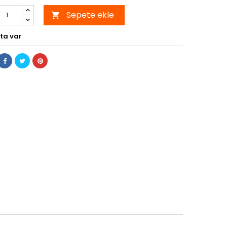
Sepete ekle

ta var