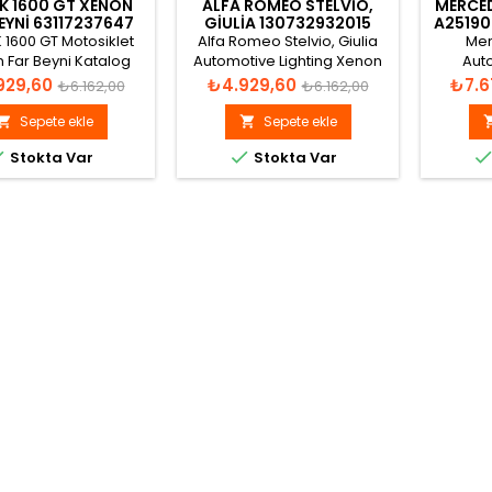
K 1600 GT XENON
ALFA ROMEO STELVIO,
MERCED
EYNI 63117237647
GIULIA 130732932015
A25190
2016-2020 XENON FAR
XEN
1600 GT Motosiklet
Alfa Romeo Stelvio, Giulia
Mer
BEYNI
 Far Beyni Katalog
Automotive Lighting Xenon
Auto
görünümü
Far Beyni
1
t
Normal
Fiyat
Normal
Fiyat
929,60
₺4.929,60
₺7.6
₺6.162,00
₺6.162,00
1307329
fiyat
fiyat
A25190
Sepete ekle
Sepete ekle


Xe


Stokta Var
Stokta Var