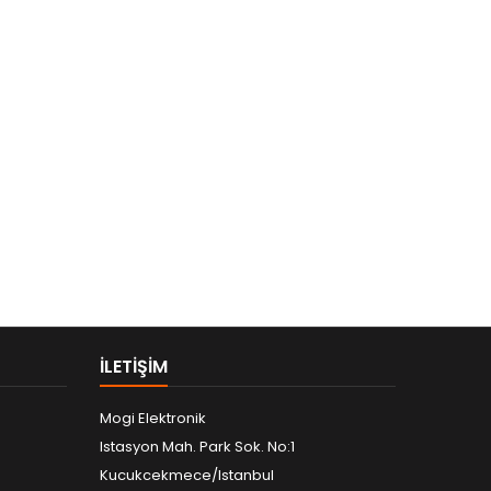
ILETIŞIM
Mogi Elektronik
Istasyon Mah. Park Sok. No:1
Kucukcekmece/Istanbul