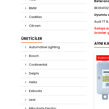
Referan
8E0941329
BMW
Uyumlu 
Cadillac
Audi TT​ 
Citroen
Satışa s
ürünler 
ÜRETICILER
AYNI K
Automotive Lighting
Bosch
İndiriml
Continental
Delphi
Hella
Keboda
Lear
Mitsubishi Electric