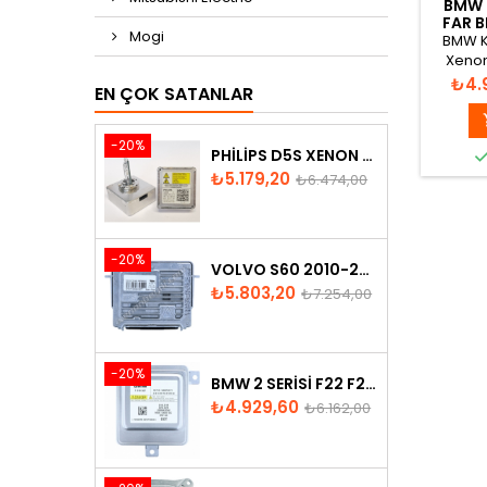
BMW 
FAR B
Mogi
BMW K 
Xenon
Fiya
₺4.
EN ÇOK SATANLAR
-20%
PHILIPS D5S XENON AMPUL
Fiyat
Normal
₺5.179,20
₺6.474,00
fiyat
-20%
VOLVO S60 2010-2018 XENON FAR BEYNI 31297942
Fiyat
Normal
₺5.803,20
₺7.254,00
fiyat
-20%
BMW 2 SERISI F22 F23 2013-2016 XENON FAR BEYNI 7318327
Fiyat
Normal
₺4.929,60
₺6.162,00
fiyat