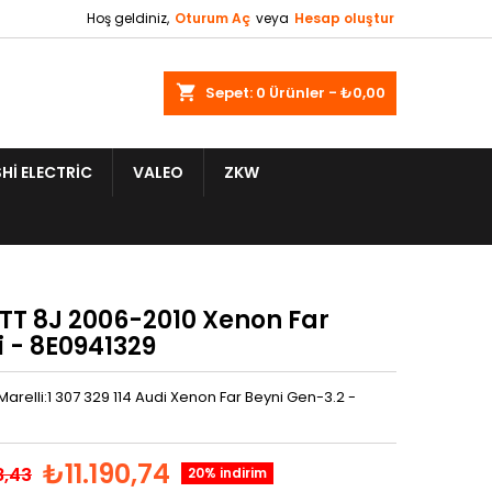
Hoş geldiniz,
Oturum Aç
veya
Hesap oluştur
shopping_cart
Sepet:
0
Ürünler - ₺0,00
HI ELECTRIC
VALEO
ZKW
TT​ 8J 2006-2010 Xenon Far
i - 8E0941329
arelli:1 307 329 114 Audi Xenon Far Beyni Gen-3.2 -
₺11.190,74
8,43
20% indirim