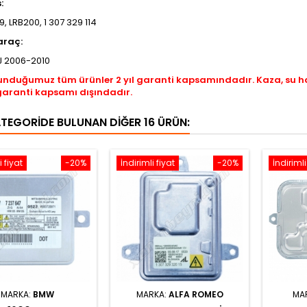
s:
, LRB200, 1 307 329 114
araç:
8J 2006-2010
unduğumuz tüm ürünler 2 yıl garanti kapsamındadır. Kaza, su 
garanti kapsamı dışındadır.
ATEGORIDE BULUNAN DIĞER 16 ÜRÜN:
i fiyat
-20%
İndirimli fiyat
-20%
İndirimli
MARKA:
BMW
MARKA:
ALFA ROMEO
MA