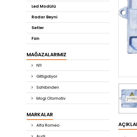
Led Modülü
Radar Beyni
Setler
Fan
MAĞAZALARIMIZ
N11
Gittigidiyor
Sahibinden
Mogi Otomotiv
MARKALAR
AÇIKL
Alfa Romeo
Audi