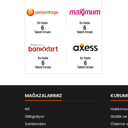
MAĞAZALARIMIZ
KURUM
N11
Hakkımız
Gittigidiyor
Gizlilik v
Sahibinden
Ödeme ve