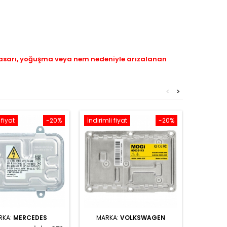
hasarı, yoğuşma veya nem nedeniyle arızalanan
<
>
 fiyat
-20%
İndirimli fiyat
-20%
İndirimli 
RKA:
MERCEDES
MARKA:
VOLKSWAGEN
MA