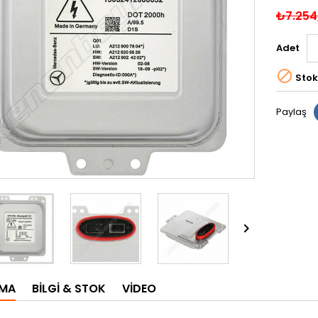
₺7.254
Adet

Stok
Paylaş

AMA
BILGI & STOK
VIDEO