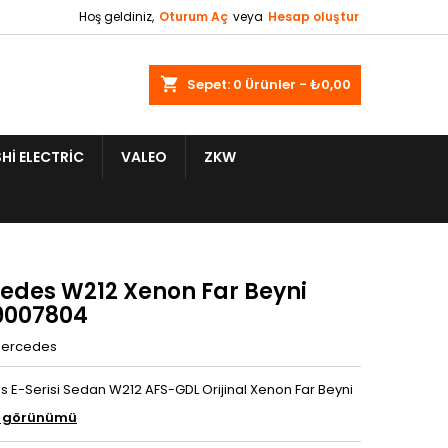
Hoş geldiniz,
Oturum Aç
veya
Hesap oluştur
shopping_cart
Sepet:
0
Ürünler - ₺0,00
HI ELECTRIC
VALEO
ZKW
edes W212 Xenon Far Beyni
9007804
ercedes
 E-Serisi Sedan W212 AFS-GDL Orijinal Xenon Far Beyni
g görünümü