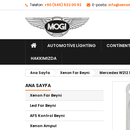
Telefon:
+90 (545) 532 00 92
E-posta:
info@xenon
AUTOMOTIVE LIGHTING
CONTINENT
HAKKIMIZDA
Ana Sayfa
Xenon Far Beyni
Mercedes W212 
ANA SAYFA
Xenon Far Beyni
Led Far Beyni
AFS Kontrol Beyni
Xenon Ampul