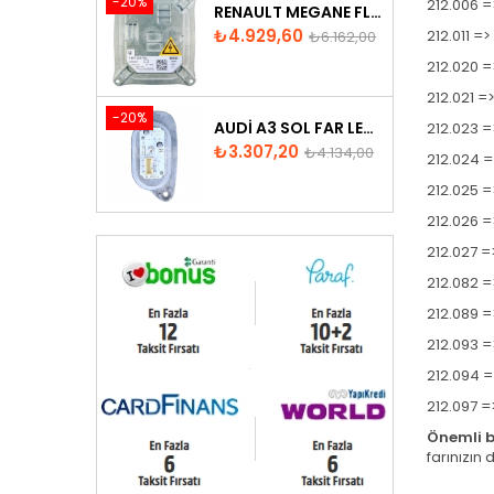
-20%
212.006 =
RENAULT MEGANE FLUENCE XENON FAR BEYNI 260660008R
Fiyat
Normal
₺4.929,60
212.011 =
₺6.162,00
fiyat
212.020 =
212.021 =
-20%
AUDI A3 SOL FAR LED MODÜLÜ - 8V0998473
212.023 =
Fiyat
Normal
₺3.307,20
₺4.134,00
212.024 
fiyat
212.025 =
212.026 =
212.027 =
212.082 =
212.089 
212.093 =
212.094 =
212.097 =
Önemli bi
farınızın