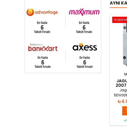
AYNI K
İndiriml
M
JAGU
2007 
Jag
5DV008
X
Fiya
₺4.