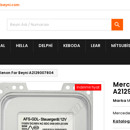
beyni.com

AL
HELLA
DELPHI
KEBODA
LEAR
MITSUBIS
Xenon Far Beyni A2129007804
Merc
İndirimli fiyat
A212
Marka
M
Mercedes
Katalo