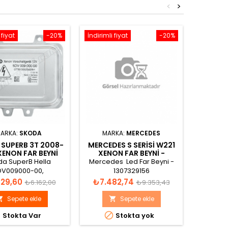
<
>
 fiyat
-20%
İndirimli fiyat
-20%
İndirimli 
ARKA:
SKODA
MARKA:
MERCEDES
MARK
SUPERB 3T 2008-
MERCEDES S SERISI W221
RANGE 
XENON FAR BEYNI
XENON FAR BEYNI -
4 2009
5M0907391
A2219000701
BE
da SuperB Hella
Mercedes Led Far Beyni -
Range 
DV009000-00,
1307329156
Valeo 8
00000, 5M0907391
Xe
Normal
Fiyat
Normal
Fiyat
29,60
₺7.482,74
₺5.8
₺6.162,00
₺9.353,43
non Far Beyni
fiyat
fiyat
Sepete ekle
Sepete ekle





Stokta Var
Stokta yok