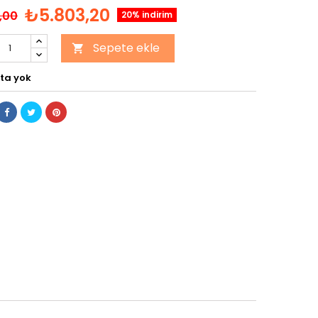
₺5.803,20
,00
20% indirim
Sepete ekle

ta yok