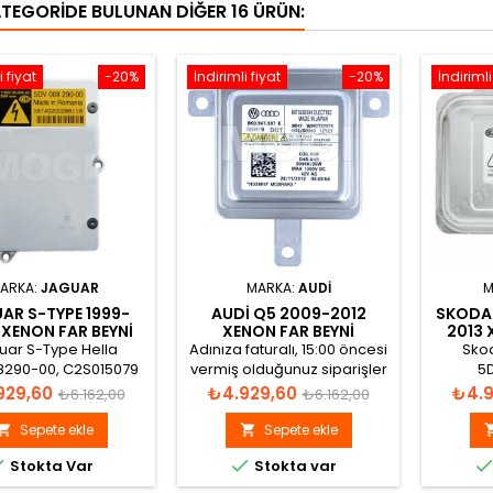
ATEGORIDE BULUNAN DIĞER 16 ÜRÜN:
i fiyat
-20%
İndirimli fiyat
-20%
İndirimli
ARKA:
JAGUAR
MARKA:
AUDI
M
AR S-TYPE 1999-
AUDI Q5 2009-2012
SKODA 
XENON FAR BEYNI
XENON FAR BEYNI
2013 
C2S015079
8K0941597E
uar S-Type Hella
Adınıza faturalı, 15:00 öncesi
Sko
290-00, C2S015079
vermiş olduğunuz siparişler
5
enon Far Beyni
aynı gün gönderilir.
5DV009
t
Normal
Fiyat
Normal
Fiyat
929,60
₺4.929,60
₺4.9
₺6.162,00
₺6.162,00
Xe
fiyat
fiyat
Sepete ekle
Sepete ekle




Stokta Var
Stokta var