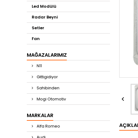
Led Modülü
Radar Beyni
Setler
Fan
MAĞAZALARIMIZ
N11
Gittigidiyor
Sahibinden

Mogi Otomotiv
MARKALAR
AÇIKL
Alfa Romeo
Audi