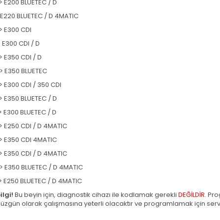
> E200 BLUETEC / D
> E220 BLUETEC / D 4MATIC
> E300 CDI
> E300 CDI / D
> E350 CDI / D
=> E350 BLUETEC
> E300 CDI / 350 CDI
> E350 BLUETEC / D
> E300 BLUETEC / D
> E250 CDI / D 4MATIC
=> E350 CDI 4MATIC
> E350 CDI / D 4MATIC
> E350 BLUETEC / D 4MATIC
> E250 BLUETEC / D 4MATIC
lgi!
Bu beyin için, diagnostik cihazı ile kodlamak gerekli
DEĞİLDİR
. Pro
 düzgün olarak çalışmasına yeterli olacaktır ve programlamak için se