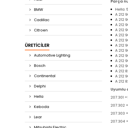
Parça n
Hella:
BMW
A 212 
A 212 
Cadillac
A 212 
A 212 
Citroen
A 212 
A 212 9
ÜRETICILER
A 212 
A 212 
Automotive Lighting
A 212 
A 212 
Bosch
A 212 
A 212 
Continental
A 212 
A 212 
Delphi
Uyumlu 
Hella
207.301 =
207.302 =
Keboda
207.303 =
Lear
207.304 
Mitsubishi Electric