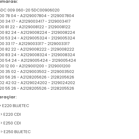
umarası:
 5DC 009 060-20 5DC00906020
900 78 04 - A2129007804 - 2129007804
900 34 17 - A2129003417 - 2129003417
900 81 22 - A2129008122 - 2129008122
900 82 24 - A2129008224 - 2129008224
900 53 24 - A2129005324 - 2129005324
00 33 17 - A2129003317 - 2129003317
900 82 22 - A2129008222 - 2129008222
900 83 24 - A2129008324 - 2129008324
900 54 24 - A2129005424 - 2129005424
900 12 00 - A2129001200 - 2129001200
900 35 02 - A2129003502 - 2129003502
820 56 26 - A2128205626 - 2128205626
902 42 02 - A2129024202 - 2129024202
820 55 26 - A2128205526 - 2128205526
araçlar
:
> E220 BLUETEC
> E220 CDI
> E250 CDI
=> E250 BLUETEC