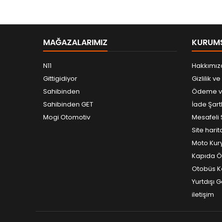
MAĞAZALARIMIZ
KURUM
N11
Hakkımız
Gittigidiyor
Gizlilik v
Sahibinden
Ödeme ve
Sahibinden GET
İade Şartl
Mogi Otomotiv
Mesafeli 
Site harit
Moto Kur
Kapıda 
Otobüs K
Yurtdışı G
iletişim