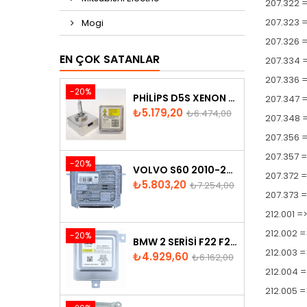
207.322 =
207.323 =
Mogi
207.326 
EN ÇOK SATANLAR
207.334 =
207.336 =
-20%
PHILIPS D5S XENON AMPUL
207.347 
Fiyat
Normal
₺5.179,20
₺6.474,00
207.348 
fiyat
207.356 
207.357 =
-20%
VOLVO S60 2010-2018 XENON FAR BEYNI 31297942
207.372 =
Fiyat
Normal
₺5.803,20
₺7.254,00
207.373 =
fiyat
212.001 =
212.002 =
-20%
BMW 2 SERISI F22 F23 2013-2016 XENON FAR BEYNI 7318327
212.003 =
Fiyat
Normal
₺4.929,60
₺6.162,00
fiyat
212.004 =
212.005 =