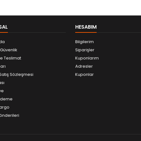
SAL
HESABIM
da
Bilgilerim
e Güvenlik
Siparişler
 Teslimat
Kuponlarım
arı
Adresler
Satış Sözleşmesi
Kuponlar
ası
ye
Ödeme
argo
önderileri