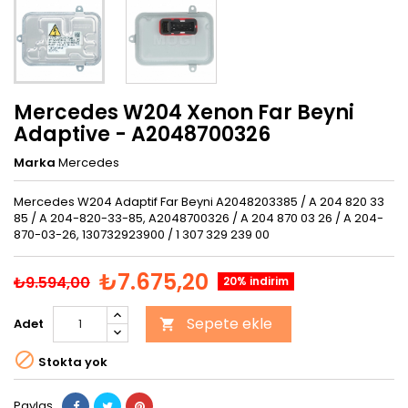
Mercedes W204 Xenon Far Beyni
Adaptive - A2048700326
Marka
Mercedes
Mercedes W204 Adaptif Far Beyni A2048203385 / A 204 820 33
85 / A 204-820-33-85, A2048700326 / A 204 870 03 26 / A 204-
870-03-26, 130732923900 / 1 307 329 239 00
₺7.675,20
₺9.594,00
20% indirim
Sepete ekle
Adet


Stokta yok
Paylaş