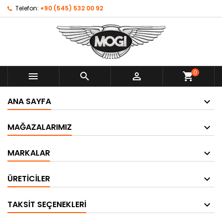
Telefon:
+90 (545) 532 00 92
0



shopping_cart
ANA SAYFA
MAĞAZALARIMIZ
MARKALAR
ÜRETICILER
TAKSIT SEÇENEKLERI