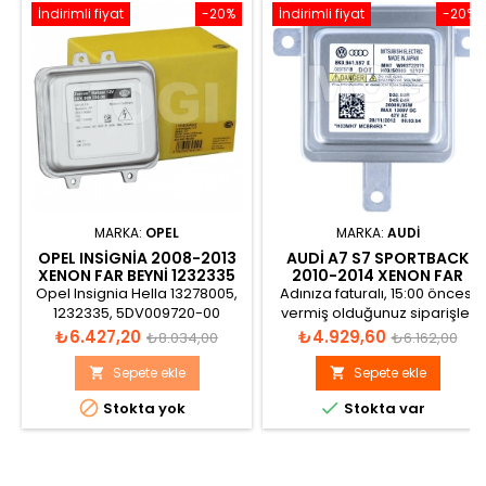
İndirimli fiyat
-20%
İndirimli fiyat
-20%
MARKA:
OPEL
MARKA:
AUDI
OPEL INSIGNIA 2008-2013
AUDI A7 S7 SPORTBACK
XENON FAR BEYNI 1232335
2010-2014 XENON FAR
BEYNI 8K0941597E
Opel Insignia Hella 13278005,
Adınıza faturalı, 15:00 öncesi
1232335, 5DV009720-00
vermiş olduğunuz siparişler
Xenon Far Beyni Mogi Ballast
aynı gün gönderilir.
Fiyat
Normal
Fiyat
Normal
₺6.427,20
₺4.929,60
₺8.034,00
₺6.162,00
12V 5DV 009 720-00 Made in
fiyat
fiyat
Germany Revision AF D1S DOT
Sepete ekle
Sepete ekle


2000h DC 1100V/AC 85V/P


Stokta yok
Stokta var
35W-Mat Al 99.5 HW 7 1 SW
CR7 6