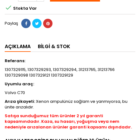

Stokta Var
Paylaş
AÇIKLAMA
BILGI & STOK
Referans:
1307329115, 1307329293, 1307329294, 31213765, 31213766
1307329098 1307329121 1307329129
Uyumlu araç:
Volvo C70
Arıza şikayeti:
Xenon ampulünüz sağlam ve yanmıyorsa, bu
ünite arızalıdır.
Satışa sunduğumuz tüm ürünler 2 yıl garanti
kapsamındadır. Kaza, su hasarı, yoğuşma veya nem
nedeniyle arızalanan ürünler garanti kapsamı dışındadır.