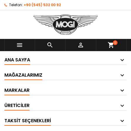
Telefon:
+90 (545) 532 00 92
0



shopping_cart
ANA SAYFA
MAĞAZALARIMIZ
MARKALAR
ÜRETICILER
TAKSIT SEÇENEKLERI