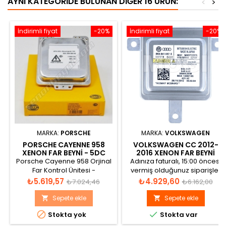
AYNI KATEGORIDE BULUNAN DIĞER 16 ÜRÜN:
<
>
İndirimli fiyat
-20%
İndirimli fiyat
-20%
MARKA:
PORSCHE
MARKA:
VOLKSWAGEN
PORSCHE CAYENNE 958
VOLKSWAGEN CC 2012-
XENON FAR BEYNI - 5DC
2016 XENON FAR BEYNI
009 060-421
8K0941597E
Porsche Cayenne 958 Orjinal
Adınıza faturalı, 15:00 öncesi
Far Kontrol Ünitesi -
vermiş olduğunuz siparişler
958.618.381.10 5DC 009 060-42
aynı gün gönderilir.
Fiyat
Normal
Fiyat
Normal
₺5.619,57
₺4.929,60
₺7.024,46
₺6.162,00
AH AFS-GDL-Steuergerat 12V
fiyat
fiyat
1100V DC/85V AC 35W nom.
Sepete ekle
Sepete ekle


HELLA DOT 2000h Al99/5 D1S


Stokta yok
Stokta var