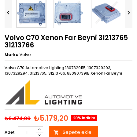


Volvo C70 Xenon Far Beyni 31213765
31213766
Marka
Volvo
Volvo C70 Automotive Lighting 1307329115, 1307329293,
1307329294, 31213765, 31213766, 8E0907391B Xenon Far Beyni
₺5.179,20
₺6.474,00
20% indirim
Sepete ekle
Adet
