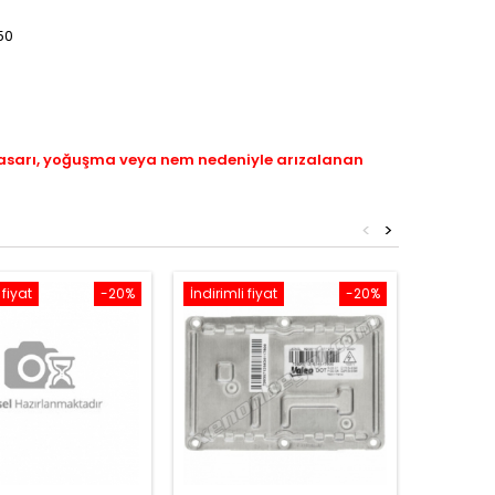
50
hasarı, yoğuşma veya nem nedeniyle arızalanan
<
>
 fiyat
-20%
İndirimli fiyat
-20%
İndirimli 