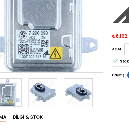
₺6.162
Adet

Stok
Paylaş
AMA
BILGI & STOK