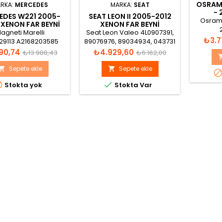
OSRAM 
RKA:
MERCEDES
MARKA:
SEAT
- 
EDES W221 2005-
SEAT LEON II 2005-2012
Osram 
XENON FAR BEYNI
XENON FAR BEYNI
A2168203585
4L0907391
agneti Marelli
Seat Leon Valeo 4L0907391,
Fiyat
₺3.7
29113 A2168203585
89076976, 89034934, 043731
20003 A2168203685
Xenon Far Beyni
Normal
Fiyat
Normal
190,74
₺4.929,60
₺13.988,43
₺6.162,00
ade in France
fiyat
fiyat
Sepete ekle
Sepete ekle




Stokta yok
Stokta Var