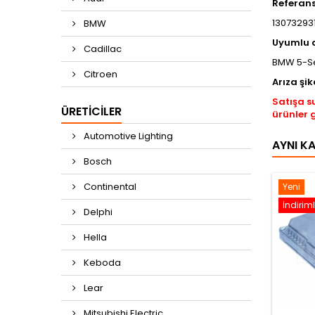
Referan
130732931
BMW
Uyumlu 
Cadillac
BMW 5-Ser
Citroen
Arıza şik
Satışa s
ÜRETICILER
ürünler 
Automotive Lighting
AYNI K
Bosch
Continental
Yeni
İndiriml
Delphi
Hella
Keboda
Lear
Mitsubishi Electric