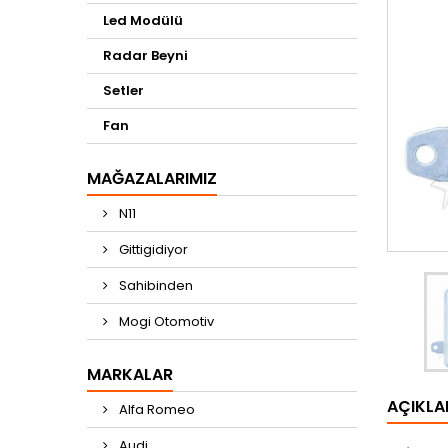
Led Modülü
Radar Beyni
Setler
Fan
MAĞAZALARIMIZ
N11
Gittigidiyor
Sahibinden
Mogi Otomotiv
MARKALAR
AÇIKL
Alfa Romeo
Audi