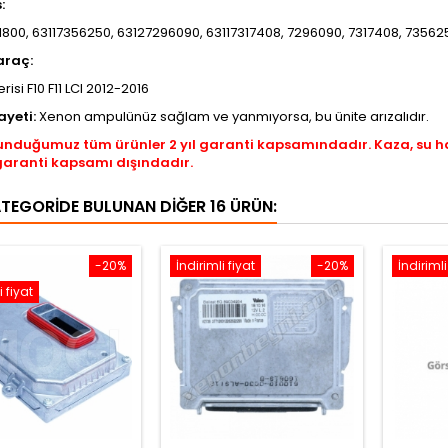
s:
800, 63117356250, 63127296090, 63117317408, 7296090, 7317408, 73562
araç:
isi F10 F11 LCI 2012-2016
ayeti:
Xenon ampulünüz sağlam ve yanmıyorsa, bu ünite arızalıdır.
unduğumuz tüm ürünler 2 yıl garanti kapsamındadır. Kaza, su 
garanti kapsamı dışındadır.
ATEGORIDE BULUNAN DIĞER 16 ÜRÜN:
-20%
İndirimli fiyat
-20%
İndirimli
i fiyat