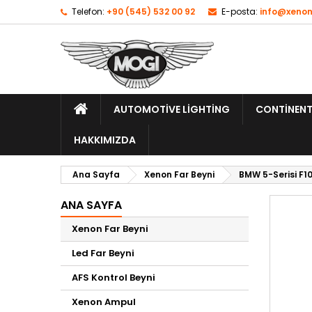
Telefon:
+90 (545) 532 00 92
E-posta:
info@xenon
AUTOMOTIVE LIGHTING
CONTINENT
HAKKIMIZDA
Ana Sayfa
Xenon Far Beyni
BMW 5-Serisi F10
ANA SAYFA
Xenon Far Beyni
Led Far Beyni
AFS Kontrol Beyni
Xenon Ampul