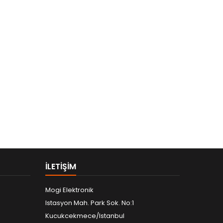
ILETIŞIM
Mogi Elektronik
Istasyon Mah. Park Sok. No:1
Kucukcekmece/Istanbul