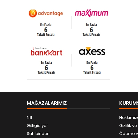
MAĞAZALARIMIZ
KURUM
N11
Hakkımız
Gittigidiyor
Gizlilik v
Sahibinden
Ödeme ve