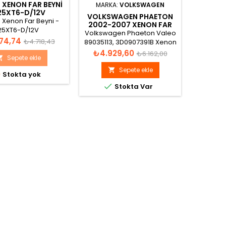
XENON FAR BEYNI
MARKA:
VOLKSWAGEN
MA
25XT6-D/12V
VOLKSWAGEN PHAETON
PORSC
Xenon Far Beyni -
2002-2007 XENON FAR
XENO
25XT6-D/12V
BEYNI 3D0907391B
9
Volkswagen Phaeton Valeo
Porsc
Normal
74,74
₺4.718,43
89035113, 3D0907391B Xenon
Orjinal F
Far Beyni
955.631.
Fiyat
Normal
Fiyat
₺4.929,60
₺16.4
fiyat
₺6.162,00
Sepete ekle

00 AFS-G
fiyat
1100V D
Sepete ekle


Stokta yok
HELLA DO


Stokta Var
HW-V
Version: