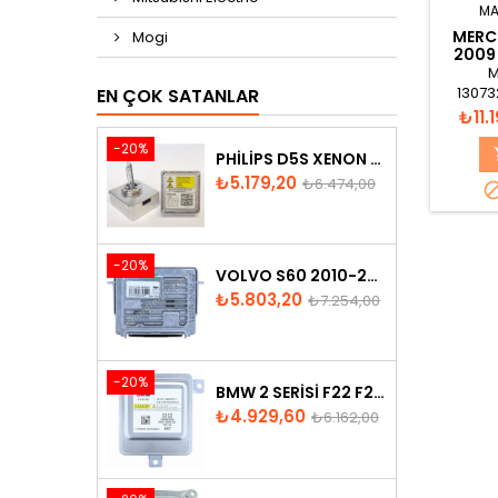
MA
MERC
Mogi
2009 
M
13073
EN ÇOK SATANLAR
A21644
Fiyat
₺11.
M
-20%
PHILIPS D5S XENON AMPUL
Fiyat
Normal
₺5.179,20
₺6.474,00
fiyat
-20%
VOLVO S60 2010-2018 XENON FAR BEYNI 31297942
Fiyat
Normal
₺5.803,20
₺7.254,00
fiyat
-20%
BMW 2 SERISI F22 F23 2013-2016 XENON FAR BEYNI 7318327
Fiyat
Normal
₺4.929,60
₺6.162,00
fiyat