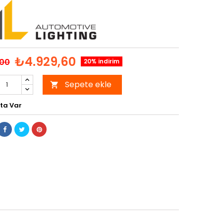
₺4.929,60
,00
20% indirim
Sepete ekle

ta Var