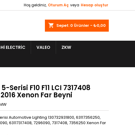
Hoş geldiniz,
Oturum Aç
veya
Hesap oluştur
shopping_cart
Sepet:
0
Ürünler - ₺0,00
HI ELECTRIC
VALEO
ZKW
-Serisi F10 F11 LCI 7317408
-2016 Xenon Far Beyni
BMW
risi Automotive Lighting 130732931800, 63117356250,
090, 63117317408, 7296090, 7317408, 7356250 Xenon Far