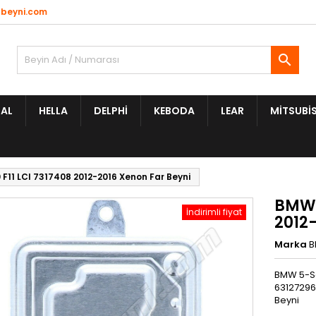
beyni.com

AL
HELLA
DELPHI
KEBODA
LEAR
MITSUBIS
 F11 LCI 7317408 2012-2016 Xenon Far Beyni
BMW 5
İndirimli fiyat
2012
Marka
BMW 5-Se
63127296
Beyni