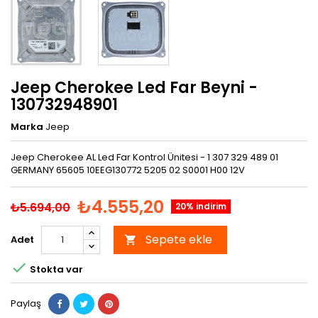
Jeep Cherokee Led Far Beyni -
130732948901
Marka
Jeep
Jeep Cherokee AL Led Far Kontrol Ünitesi - 1 307 329 489 01
GERMANY 65605 10EEG130772 5205 02 S0001 H00 12V
₺4.555,20
₺5.694,00
20% indirim
Sepete ekle
Adet


Stokta var
Paylaş