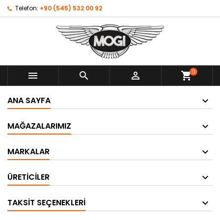
Telefon:
+90 (545) 532 00 92
0



shopping_cart
ANA SAYFA
MAĞAZALARIMIZ
MARKALAR
ÜRETICILER
TAKSIT SEÇENEKLERI