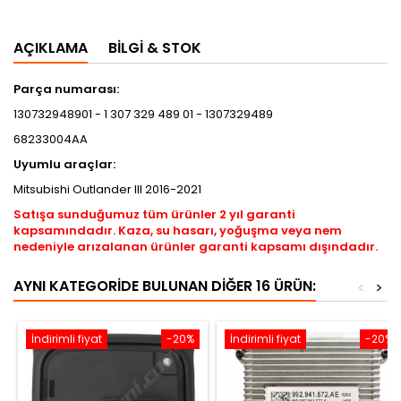
AÇIKLAMA
BILGI & STOK
Parça numarası:
130732948901 - 1 307 329 489 01 - 1307329489
68233004AA
Uyumlu araçlar:
Mitsubishi Outlander III 2016-2021
Satışa sunduğumuz tüm ürünler 2 yıl garanti
kapsamındadır. Kaza, su hasarı, yoğuşma veya nem
nedeniyle arızalanan ürünler garanti kapsamı dışındadır.
AYNI KATEGORIDE BULUNAN DIĞER 16 ÜRÜN:
<
>
İndirimli fiyat
-20%
İndirimli fiyat
-20%