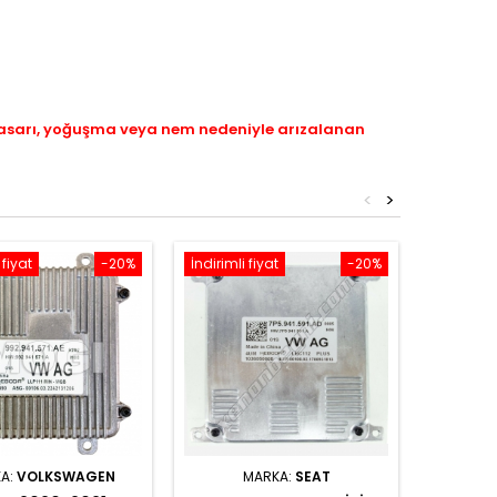
hasarı, yoğuşma veya nem nedeniyle arızalanan
<
>
 fiyat
-20%
İndirimli fiyat
-20%
İndirimli 
A:
VOLKSWAGEN
MARKA:
SEAT