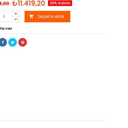
₺11.419,20
4,00
20% indirim
Sepete ekle

ta var