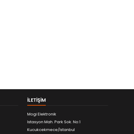
ILETIŞIM
Mogi Elektronik
Istasyon Mah. Park Sok. No:1
Kucukcekmece/Istanbul