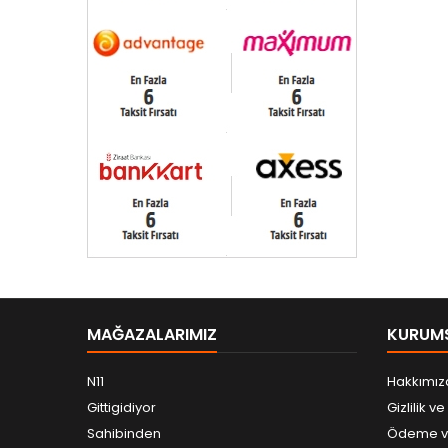
MAĞAZALARIMIZ
KURUM
N11
Hakkımız
Gittigidiyor
Gizlilik v
Sahibinden
Ödeme ve