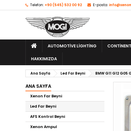
Telefon:
+90 (545) 532 00 92
E-posta:
info@xenon
AUTOMOTIVE LIGHTING
CONTINENT
HAKKIMIZDA
Ana Sayfa
Led Far Beyni
BMW G11 G12 G05 G
ANA SAYFA
Xenon Far Beyni
Led Far Beyni
AFS Kontrol Beyni
Xenon Ampul