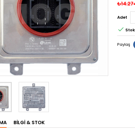
₺14.27
Adet

Stok
Paylaş
AMA
BILGI & STOK