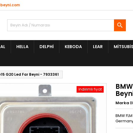
beyni.com

AL
HELLA
DELPHI
KEBODA
LEAR
MITSUBIS
15 G20 Led Far Beyni - 7933361
BMW 
İndirimli fiyat
Beyni
Marka
BMW FLM 0
Germany