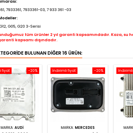
umarası:
61, 7933361, 7933361-03, 7 933 361 -03
odeller:
G12, G05, G20 3-Serisi
unduğumuz tüm ürünler 2 yıl garanti kapsamındadır. Kaza, su 
garanti kapsamı dışındadır.
ATEGORIDE BULUNAN DIĞER 16 ÜRÜN:
i fiyat
-20%
İndirimli fiyat
-20%
İndirimli
MARKA:
AUDI
MARKA:
MERCEDES
MARK