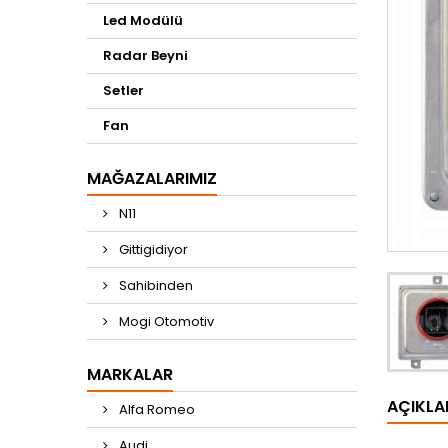
Led Modülü
Radar Beyni
Setler
Fan
MAĞAZALARIMIZ
N11
Gittigidiyor
Sahibinden
Mogi Otomotiv
MARKALAR
AÇIKL
Alfa Romeo
Audi