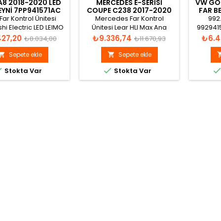
A8 2018-2020 LED
MERCEDES E-SERISI
VW GOL
EYNI 7PP941571AC
COUPE C238 2017-2020
FAR B
LED FAR BEYNI
Far Kontrol Ünitesi
Mercedes Far Kontrol
992
A2139005006
shi Electric LED LEIMO
Ünitesi Lear HLI Max Ana
992941
IN W003T25175,
504218F07, A213 900 50 06
A5G KEB
Normal
Fiyat
Normal
Fiyat
427,20
₺9.336,74
₺6.4
₺8.034,00
₺11.670,93
7PP.941.571.AC
10
fiyat
fiyat
0010
Sepete ekle
Sepete ekle




Stokta Var
Stokta Var