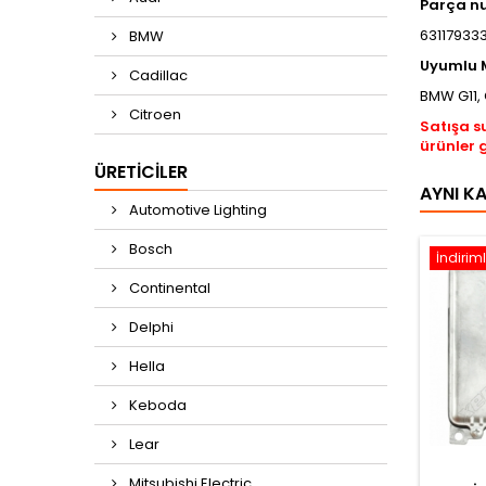
Parça n
631179333
BMW
Uyumlu M
Cadillac
BMW G11, 
Citroen
Satışa s
ürünler 
ÜRETICILER
AYNI K
Automotive Lighting
Bosch
İndiriml
Continental
Delphi
Hella
Keboda
Lear
Mitsubishi Electric