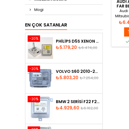
AUDI 
FAR B
Mogi
Audi 
Mitsubi
M
Fiyat
₺6.
EN ÇOK SATANLAR
-20%
PHILIPS D5S XENON AMPUL
Fiyat
Normal
₺5.179,20
₺6.474,00
fiyat
-20%
VOLVO S60 2010-2018 XENON FAR BEYNI 31297942
Fiyat
Normal
₺5.803,20
₺7.254,00
fiyat
-20%
BMW 2 SERISI F22 F23 2013-2016 XENON FAR BEYNI 7318327
Fiyat
Normal
₺4.929,60
₺6.162,00
fiyat