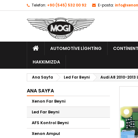
Telefon:
+90 (545) 532 00 92
E-posta:
info@xenon
AUTOMOTIVE LIGHTING
CONTINENT
HAKKIMIZDA
Ana Sayfa
Led Far Beyni
Audi A8 2010-2013
ANA SAYFA
Xenon Far Beyni
Led Far Beyni
AFS Kontrol Beyni
Xenon Ampul