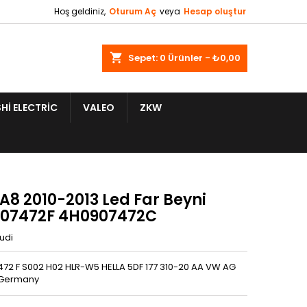
Hoş geldiniz,
Oturum Aç
veya
Hesap oluştur
shopping_cart
Sepet:
0
Ürünler - ₺0,00
HI ELECTRIC
VALEO
ZKW
A8 2010-2013 Led Far Beyni
07472F 4H0907472C
udi
472 F S002 H02 HLR-W5 HELLA 5DF 177 310-20 AA VW AG
 Germany