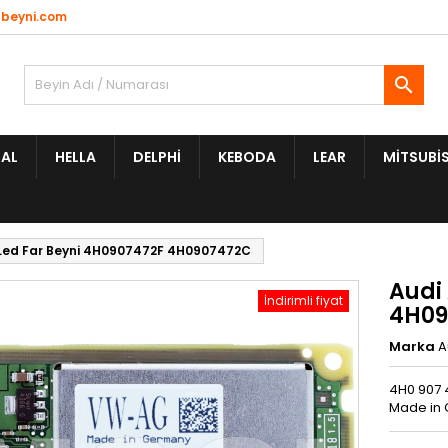
beyni.com

AL
HELLA
DELPHI
KEBODA
LEAR
MITSUBIS
 Led Far Beyni 4H0907472F 4H0907472C
Audi 
İndirimli fiyat
4H09
Marka
A
4H0 907 
Made in