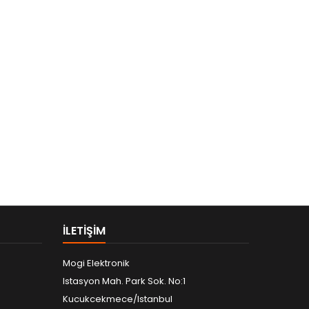
ILETIŞIM
Mogi Elektronik
Istasyon Mah. Park Sok. No:1
Kucukcekmece/Istanbul