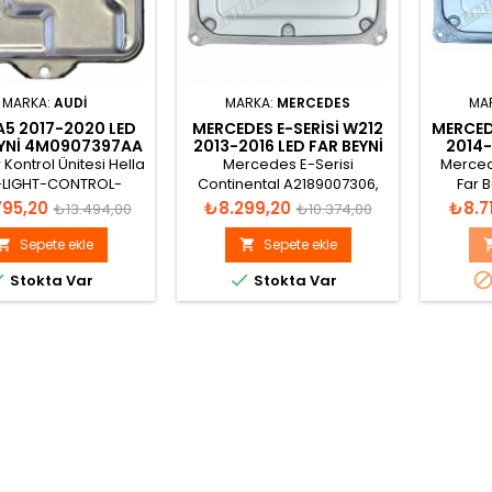
MARKA:
AUDI
MARKA:
MERCEDES
MA
A5 2017-2020 LED
MERCEDES E-SERISI W212
MERCED
EYNI 4M0907397AA
2013-2016 LED FAR BEYNI
2014-
A2129005424
BEYN
 Kontrol Ünitesi Hella
Mercedes E-Serisi
Mercede
-LIGHT-CONTROL-
Continental A2189007306,
Far 
E 011552-11AD, 4M0
A2189006604, A2189009904,
A205900
Normal
Fiyat
Normal
Fiyat
795,20
₺8.299,20
₺8.7
₺13.494,00
₺10.374,00
907 397 AA
A2189000406, A2129005424,
A222902
fiyat
fiyat
A2129008222, A2129008324
Sepete ekle
Sepete ekle


Led Far Beyni


Stokta Var
Stokta Var