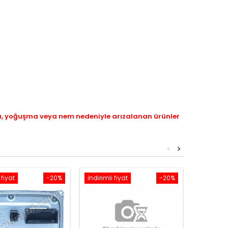
ı, yoğuşma veya nem nedeniyle arızalanan ürünler
<
>
 fiyat
-20%
İndirimli fiyat
-20%
İndirimli 