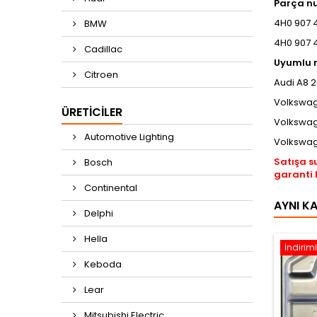
Parça n
4H0 907 
BMW
4H0 907 
Cadillac
Uyumlu m
Citroen
Audi A8 2
Volkswag
ÜRETICILER
Volkswag
Automotive Lighting
Volkswag
Satışa s
Bosch
garanti 
Continental
AYNI K
Delphi
Hella
İndiriml
Keboda
Lear
Mitsubishi Electric