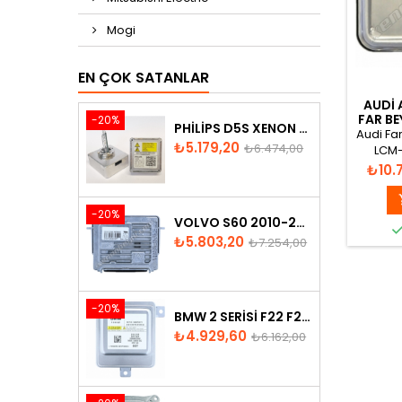
Mogi
EN ÇOK SATANLAR
AUDI 
FAR B
-20%
PHILIPS D5S XENON AMPUL
Audi Far
Fiyat
Normal
₺5.179,20
₺6.474,00
LCM
fiyat
MODUL
Fiyat
₺10.
-20%
VOLVO S60 2010-2018 XENON FAR BEYNI 31297942
Fiyat
Normal
₺5.803,20
₺7.254,00
fiyat
-20%
BMW 2 SERISI F22 F23 2013-2016 XENON FAR BEYNI 7318327
Fiyat
Normal
₺4.929,60
₺6.162,00
fiyat