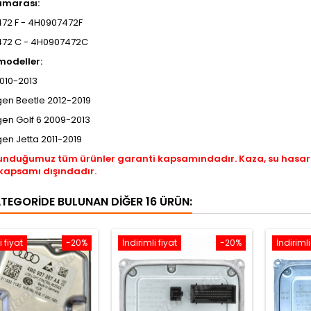
umarası:
472 F - 4H0907472F
472 C - 4H0907472C
odeller:
010-2013
en Beetle 2012-2019
en Golf 6 2009-2013
en Jetta 2011-2019
unduğumuz tüm ürünler garanti kapsamındadır. Kaza, su hasar
kapsamı dışındadır.
ATEGORIDE BULUNAN DIĞER 16 ÜRÜN:
i fiyat
-20%
İndirimli fiyat
-20%
İndirimli