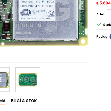
₺5.694
Adet

Stok
Paylaş
AMA
BILGI & STOK