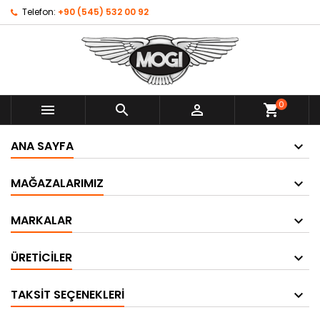
Telefon:
+90 (545) 532 00 92
0



shopping_cart
ANA SAYFA
MAĞAZALARIMIZ
MARKALAR
ÜRETICILER
TAKSIT SEÇENEKLERI