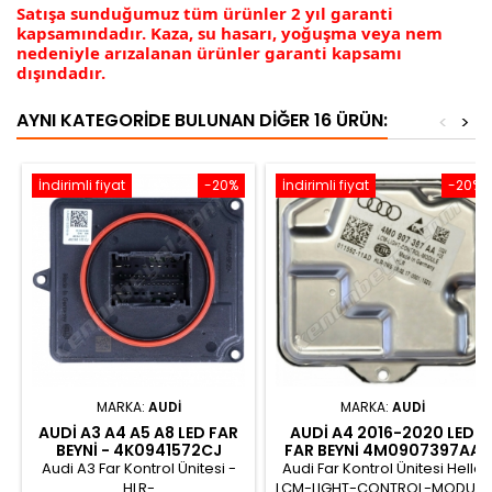
Satışa sunduğumuz tüm ürünler 2 yıl garanti
kapsamındadır. Kaza, su hasarı, yoğuşma veya nem
nedeniyle arızalanan ürünler garanti kapsamı
dışındadır.
AYNI KATEGORIDE BULUNAN DIĞER 16 ÜRÜN:
<
>
İndirimli fiyat
-20%
İndirimli fiyat
-20%
MARKA:
AUDI
MARKA:
AUDI
AUDI A3 A4 A5 A8 LED FAR
AUDI A4 2016-2020 LED
BEYNI - 4K0941572CJ
FAR BEYNI 4M0907397AA
Audi A3 Far Kontrol Ünitesi -
Audi Far Kontrol Ünitesi Hella
HLR-
LCM-LIGHT-CONTROL-MODULE