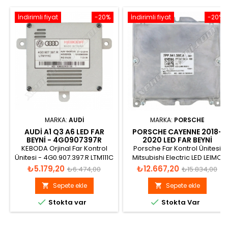
İndirimli fiyat
-20%
İndirimli fiyat
-20%
MARKA:
AUDI
MARKA:
PORSCHE
AUDI A1 Q3 A6 LED FAR
PORSCHE CAYENNE 2018-
BEYNI - 4G0907397R
2020 LED FAR BEYNI
7PP941592A
KEBODA Orjinal Far Kontrol
Porsche Far Kontrol Ünitesi
Ünitesi - 4G0.907.397.R LTM111C
Mitsubishi Electric LED LEIMO
4UM 154367/00 H03/S0006
MXB12 W003T27271,
Fiyat
Normal
Fiyat
Normal
₺5.179,20
₺12.667,20
₺6.474,00
₺15.834,00
PID:02112
7PP.941.592.A
fiyat
fiyat
Sepete ekle
Sepete ekle




Stokta var
Stokta Var