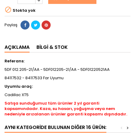

Stokta yok
Paylaş
AÇIKLAMA
BILGI & STOK
Referans:
5DF 012.205-21/AA - 5DF012205-21/AA - 5DF01220521AA
84117532 - 84117533 Far Uyumu
Uyumlu araç:
Cadillac XT5
Satışa sunduğumuz tüm ürünler 2 yıl garanti
kapsamındadır. Kaza, su hasarı, yoğuşma veya nem
nedeniyle arızalanan ürünler garanti kapsamı dışındadır.
AYNI KATEGORIDE BULUNAN DIĞER 16 ÜRÜN:
<
>