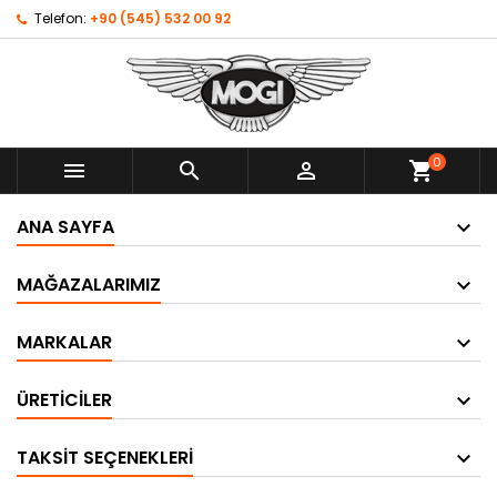
Telefon:
+90 (545) 532 00 92
0



shopping_cart
ANA SAYFA
MAĞAZALARIMIZ
MARKALAR
ÜRETICILER
TAKSIT SEÇENEKLERI