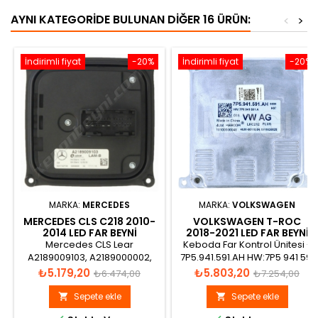
AYNI KATEGORIDE BULUNAN DIĞER 16 ÜRÜN:
<
>
İndirimli fiyat
-20%
İndirimli fiyat
-20%
MARKA:
MERCEDES
MARKA:
VOLKSWAGEN
MERCEDES CLS C218 2010-
VOLKSWAGEN T-ROC
2014 LED FAR BEYNI
2018-2021 LED FAR BEYNİ
A2189009103
7P5941591AH
Mercedes CLS Lear
Keboda Far Kontrol Ünitesi -
A2189009103, A2189000002,
7P5.941.591.AH HW:7P5 941 591
A2189009901, A2189009600,
A 01S H07 0009 LHC212 PLUS
Fiyat
Normal
Fiyat
Normal
₺5.179,20
₺5.803,20
₺6.474,00
₺7.254,00
LAM-B, 2783390, 524742F03,
10100500048
fiyat
fiyat
524742F04, 524742F05,
Sepete ekle
Sepete ekle


524742F06, 532469847,