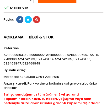

Stokta Var
Paylaş
AÇIKLAMA
BILGI & STOK
Referans:
A2189009103, A2189000002, A2189009901, A2189009600, LAM-B,
2783390, 524742F03, 524742F04, 524742F05, 524742F06,
532469847, 532469848
Uyumlu araç:
Mercedes C-Coupe C204 2011-2015
Arıza şikayeti:
Park ve sinyal ledleriniz çalışmıyorsa bu ünite
arızalıdır.
Satışa sunduğumuz tüm ürünler 2 yıl garanti
kapsamındadır. Kaza, su hasarı, yoğuşma veya nem
nedeniyle arızalanan ürünler garanti kapsamı dışındadır.