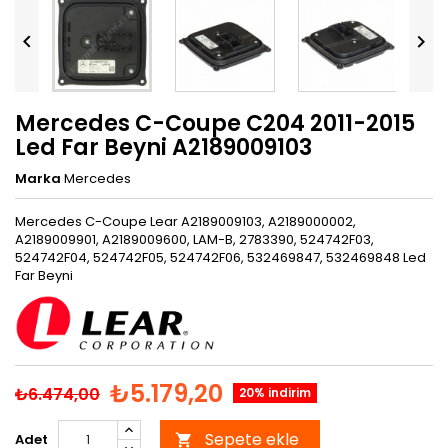


Mercedes C-Coupe C204 2011-2015
Led Far Beyni A2189009103
Marka
Mercedes
Mercedes C-Coupe Lear A2189009103, A2189000002,
A2189009901, A2189009600, LAM-B, 2783390, 524742F03,
524742F04, 524742F05, 524742F06, 532469847, 532469848 Led
Far Beyni
₺5.179,20
₺6.474,00
20% indirim
Sepete ekle
Adet
