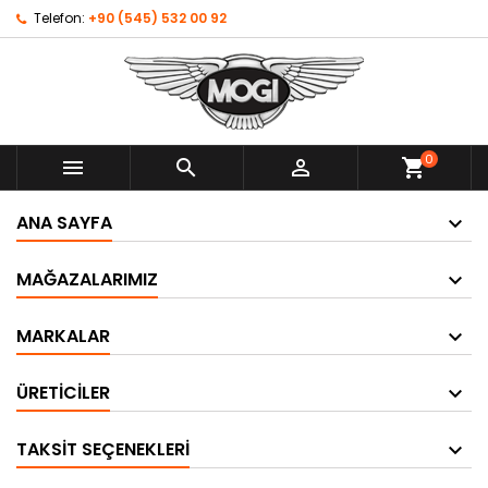
Telefon:
+90 (545) 532 00 92
0



shopping_cart
ANA SAYFA
MAĞAZALARIMIZ
MARKALAR
ÜRETICILER
TAKSIT SEÇENEKLERI