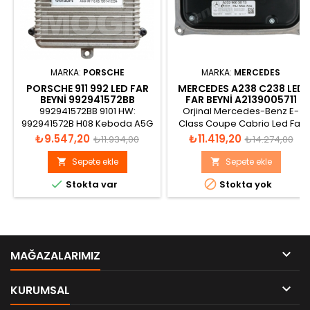
MARKA:
PORSCHE
MARKA:
MERCEDES
PORSCHE 911 992 LED FAR
MERCEDES A238 C238 LED
BEYNI 992941572BB
FAR BEYNI A2139005711
992941572BB 9101 HW:
Orjinal Mercedes-Benz E-
992941572B H08 Keboda A5G
Class Coupe Cabrio Led Far
LLP112A MAX-MLB 10101500016
Kontrol Ünitesi Katalog
Fiyat
Normal
Fiyat
Normal
₺9.547,20
₺11.419,20
₺11.934,00
₺14.274,00
A5G-00101.12.1931410334
görünümü
fiyat
fiyat
Sepete ekle
Sepete ekle




Stokta var
Stokta yok

MAĞAZALARIMIZ

KURUMSAL