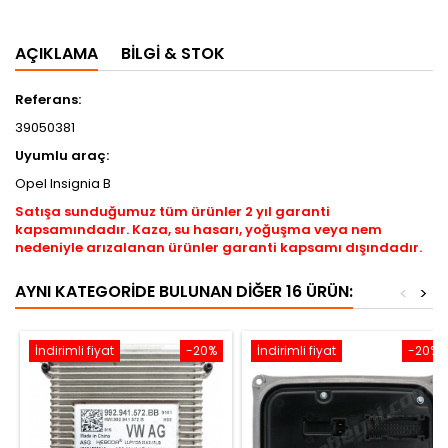
AÇIKLAMA
BILGI & STOK
Referans:
39050381
Uyumlu araç:
Opel Insignia B
Satışa sunduğumuz tüm ürünler 2 yıl garanti
kapsamındadır. Kaza, su hasarı, yoğuşma veya nem
nedeniyle arızalanan ürünler garanti kapsamı dışındadır.
AYNI KATEGORIDE BULUNAN DIĞER 16 ÜRÜN:
<
>
İndirimli fiyat
-20%
İndirimli fiyat
-20%