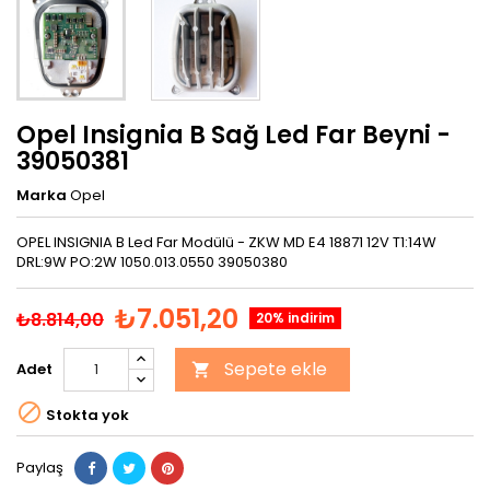
Opel Insignia B Sağ Led Far Beyni -
39050381
Marka
Opel
OPEL INSIGNIA B Led Far Modülü - ZKW MD E4 18871 12V T1:14W
DRL:9W PO:2W 1050.013.0550 39050380
₺7.051,20
₺8.814,00
20% indirim
Sepete ekle
Adet


Stokta yok
Paylaş