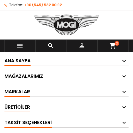
Telefon:
+90 (545) 532 00 92
0



shopping_cart
ANA SAYFA
MAĞAZALARIMIZ
MARKALAR
ÜRETICILER
TAKSIT SEÇENEKLERI