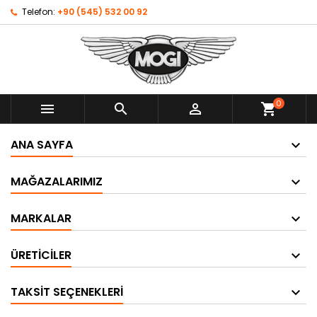
Telefon:
+90 (545) 532 00 92
0



shopping_cart
ANA SAYFA
MAĞAZALARIMIZ
MARKALAR
ÜRETICILER
TAKSIT SEÇENEKLERI