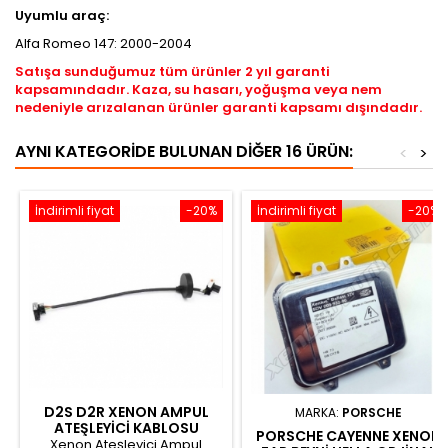
Uyumlu araç:
Alfa Romeo 147: 2000-2004
Satışa sunduğumuz tüm ürünler 2 yıl garanti
kapsamındadır. Kaza, su hasarı, yoğuşma veya nem
nedeniyle arızalanan ürünler garanti kapsamı dışındadır.
AYNI KATEGORIDE BULUNAN DIĞER 16 ÜRÜN:
<
>
İndirimli fiyat
-20%
İndirimli fiyat
-20%
D2S D2R XENON AMPUL
MARKA:
PORSCHE
ATEŞLEYICI KABLOSU
PORSCHE CAYENNE XENON
W3T216 KD53510H5
Xenon Ateşleyici Ampul