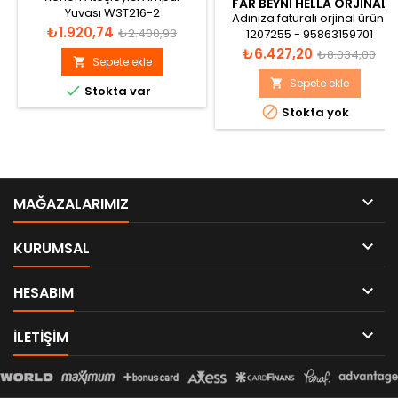
FAR BEYNI HELLA ORJINAL
Yuvası W3T216-2
5DV 009 932-001
Adınıza faturalı orjinal ürün!
Fiyat
Normal
₺1.920,74
₺2.400,93
1207255 - 95863159701
Fiyat
Normal
₺6.427,20
fiyat
₺8.034,00
Sepete ekle

fiyat
Sepete ekle


Stokta var

Stokta yok

MAĞAZALARIMIZ

KURUMSAL

HESABIM

ILETIŞIM