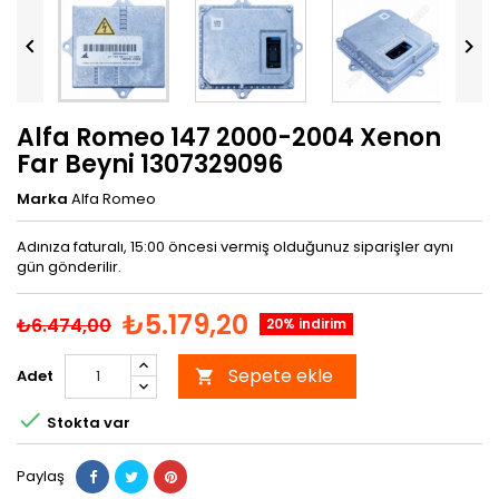


Alfa Romeo 147 2000-2004 Xenon
Far Beyni 1307329096
Marka
Alfa Romeo
Adınıza faturalı, 15:00 öncesi vermiş olduğunuz siparişler aynı
gün gönderilir.
₺5.179,20
₺6.474,00
20% indirim
Sepete ekle
Adet


Stokta var
Paylaş