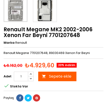
Renault Megane MK2 2002-2006
Xenon Far Beyni 7701207648
Marka
Renault
Renault Megane 7701207648, 89030469 Xenon Far Beyni
₺4.929,60
₺6.162,00
20% indirim
Sepete ekle
Adet


Stokta Var
Paylaş