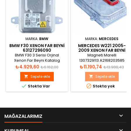
MARKA:
BMW
MARKA:
MERCEDES
BMW F30 XENON FAR BEYNI
MERCEDES W221 2005-
63127296090
2009 XENON FAR BEYNI
A2168203585
BMW F30 3 Serisi Orjinal
Magneti Marelli
Xenon Far Beyni Katalog
1307329113 A2168203585
görünümü
A2164420003 A2168203685
Fiyat
Normal
Fiyat
Normal
₺4.929,60
₺11.190,74
₺6.162,00
₺13.988,43
Made in France
fiyat
fiyat
Sepete ekle
Sepete ekle




Stokta Var
Stokta yok

MAĞAZALARIMIZ

KURUMSAL