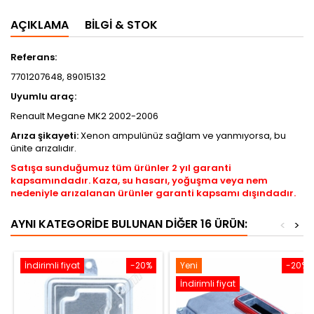
AÇIKLAMA
BILGI & STOK
Referans:
7701207648, 89015132
Uyumlu araç:
Renault Megane MK2 2002-2006
Arıza şikayeti:
Xenon ampulünüz sağlam ve yanmıyorsa, bu
ünite arızalıdır.
Satışa sunduğumuz tüm ürünler 2 yıl garanti
kapsamındadır. Kaza, su hasarı, yoğuşma veya nem
nedeniyle arızalanan ürünler garanti kapsamı dışındadır.
AYNI KATEGORIDE BULUNAN DIĞER 16 ÜRÜN:
<
>
İndirimli fiyat
-20%
Yeni
-20%
İndirimli fiyat