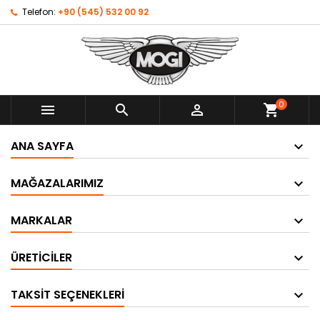
Telefon:
+90 (545) 532 00 92
0



shopping_cart
ANA SAYFA
MAĞAZALARIMIZ
MARKALAR
ÜRETICILER
TAKSIT SEÇENEKLERI