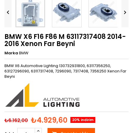


BMW X6 F16 F86 M 63117317408 2014-
2016 Xenon Far Beyni
Marka
BMW
BMW X6 Automotive Lighting 130732931800, 63117356250,
63127296090, 63117317408, 7296090, 7317408, 7356250 Xenon Far
Beyni
₺4.929,60
₺6.162,00
20% indirim