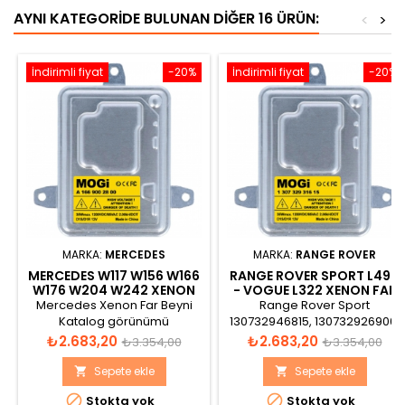
AYNI KATEGORIDE BULUNAN DIĞER 16 ÜRÜN:
<
>
İndirimli fiyat
-20%
İndirimli fiyat
-20%
MARKA:
MERCEDES
MARKA:
RANGE ROVER
MERCEDES W117 W156 W166
RANGE ROVER SPORT L494
W176 W204 W242 XENON
- VOGUE L322 XENON FAR
FAR BEYNI
BEYNI
Mercedes Xenon Far Beyni
Range Rover Sport
Katalog görünümü
130732946815, 130732926900,
130732926901, LR050796
Fiyat
Normal
Fiyat
Normal
₺2.683,20
₺2.683,20
₺3.354,00
₺3.354,00
Xenon Far Beyni
fiyat
fiyat
Sepete ekle
Sepete ekle




Stokta yok
Stokta yok