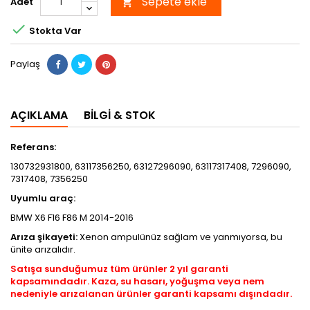
Sepete ekle
Adet


Stokta Var
Paylaş
AÇIKLAMA
BILGI & STOK
Referans:
130732931800, 63117356250, 63127296090, 63117317408, 7296090,
7317408, 7356250
Uyumlu araç:
BMW X6 F16 F86 M 2014-2016
Arıza şikayeti:
Xenon ampulünüz sağlam ve yanmıyorsa, bu
ünite arızalıdır.
Satışa sunduğumuz tüm ürünler 2 yıl garanti
kapsamındadır. Kaza, su hasarı, yoğuşma veya nem
nedeniyle arızalanan ürünler garanti kapsamı dışındadır.