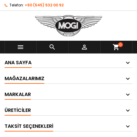
Telefon:
+90 (545) 532 00 92
0



shopping_cart
ANA SAYFA
MAĞAZALARIMIZ
MARKALAR
ÜRETICILER
TAKSIT SEÇENEKLERI