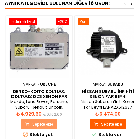
AYNI KATEGORIDE BULUNAN DIĞER 16 ÜRÜN:
<
>
İndirimli fiyat
-20%
Yeni
MARKA:
PORSCHE
MARKA:
SUBARU
DENSO-KOITO KDLT002
NISSAN SUBARU İNFINITI
DDLT002 D2S XENON FAR
XENON FAR BEYNI
BEYNİ
EANA2X512637
Mazda, Land Rover, Porsche,
Nissan Subaru İnfiniti Xenon
Subaru, Renault, Lincoln,
Far Beyni EANA2X512637
Toyota D2R D2S 12V
Fiyat
Normal
Fiyat
₺4.929,60
₺6.474,00
₺6.162,00
AC85V MAX25000V DC / 85V
fiyat
AC 35W Nom., 2000H
Sepete ekle
Sepete ekle




Stokta yok
Stokta var