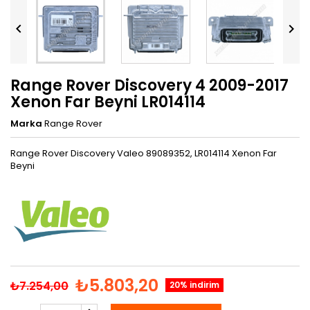


Range Rover Discovery 4 2009-2017
Xenon Far Beyni LR014114
Marka
Range Rover
Range Rover Discovery Valeo 89089352, LR014114 Xenon Far
Beyni
₺5.803,20
₺7.254,00
20% indirim