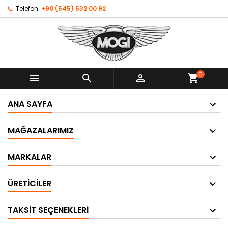
Telefon:
+90 (545) 532 00 92
0



shopping_cart
ANA SAYFA
MAĞAZALARIMIZ
MARKALAR
ÜRETICILER
TAKSIT SEÇENEKLERI