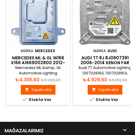
MARKA:
MERCEDES
MARKA:
AUDI
MERCEDES ML & GL W166
AUDI TT 8J 8J0907391
X166 A1669002800 2012-
2006-2014 XENON FAR
2016 XENON FAR BEYNI
BEYNI
Mercedes ML &amp; GL
Audi TT Automotive Lighting
Automotive Lighting
1307329193, 1307329153,
130732931201, 130732927001,
130732919301, 8J0907391
Fiyat
Normal
Fiyat
Normal
₺4.305,60
₺4.929,60
₺5.382,00
₺6.162,00
130732931215, A1669002800
Xenon Far Beyni
fiyat
fiyat
Xenon Far Beyni
Sepete ekle
Sepete ekle




Stokta Var
Stokta Var

MAĞAZALARIMIZ