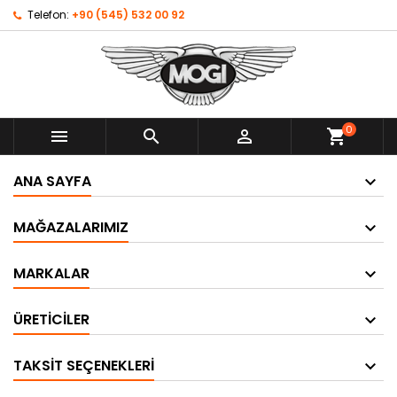
Telefon:
+90 (545) 532 00 92
0



shopping_cart
ANA SAYFA
MAĞAZALARIMIZ
MARKALAR
ÜRETICILER
TAKSIT SEÇENEKLERI