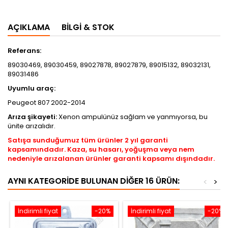
AÇIKLAMA
BILGI & STOK
Referans:
89030469, 89030459, 89027878, 89027879, 89015132, 89032131,
89031486
Uyumlu araç:
Peugeot 807 2002-2014
Arıza şikayeti:
Xenon ampulünüz sağlam ve yanmıyorsa, bu
ünite arızalıdır.
Satışa sunduğumuz tüm ürünler 2 yıl garanti
kapsamındadır. Kaza, su hasarı, yoğuşma veya nem
nedeniyle arızalanan ürünler garanti kapsamı dışındadır.
AYNI KATEGORIDE BULUNAN DIĞER 16 ÜRÜN:
<
>
İndirimli fiyat
-20%
İndirimli fiyat
-20%