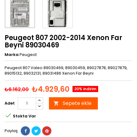
Peugeot 807 2002-2014 Xenon Far
Beyni 89030469
Marka
Peugeot
Peugeot 807 Valeo 89030469, 89030459, 89027878, 89027879,
89015132, 89032131, 89031486 Xenon Far Beyni
₺4.929,60
₺6.162,00
20% indirim
Sepete ekle
Adet


Stokta Var
Paylaş