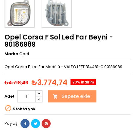
Opel Corsa F Sol Led Far Beyni -
90186989
Marka
Opel
Opel Corsa F Led Far Modülü - VALEO LEFT B14481-C 90186989
₺3.774,74
₺4.718,43
20% indirim
Sepete ekle
Adet


Stokta yok
Paylaş