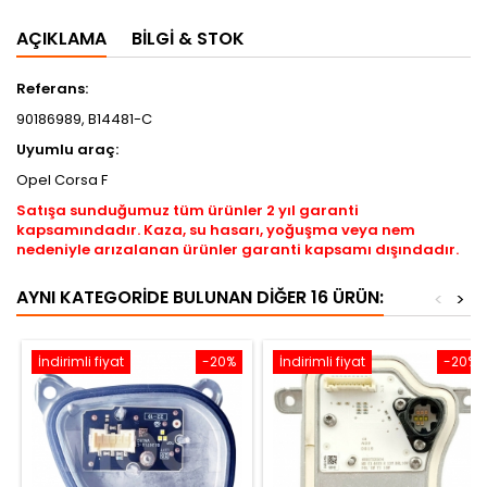
AÇIKLAMA
BILGI & STOK
Referans:
90186989, B14481-C
Uyumlu araç:
Opel Corsa F
Satışa sunduğumuz tüm ürünler 2 yıl garanti
kapsamındadır. Kaza, su hasarı, yoğuşma veya nem
nedeniyle arızalanan ürünler garanti kapsamı dışındadır.
AYNI KATEGORIDE BULUNAN DIĞER 16 ÜRÜN:
<
>
İndirimli fiyat
-20%
İndirimli fiyat
-20%