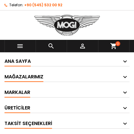
Telefon:
+90 (545) 532 00 92
0



shopping_cart
ANA SAYFA
MAĞAZALARIMIZ
MARKALAR
ÜRETICILER
TAKSIT SEÇENEKLERI