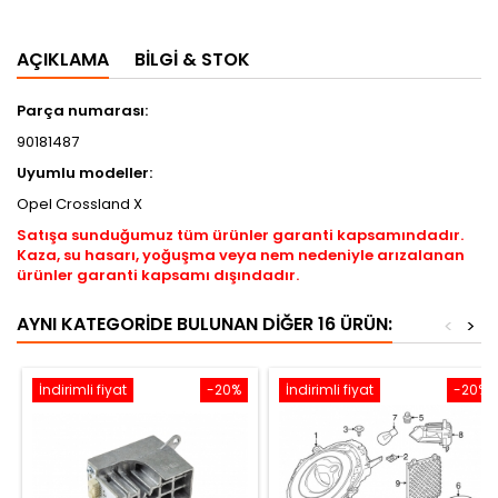
AÇIKLAMA
BILGI & STOK
Parça numarası:
90181487
Uyumlu modeller:
Opel Crossland X
Satışa sunduğumuz tüm ürünler garanti kapsamındadır.
Kaza, su hasarı, yoğuşma veya nem nedeniyle arızalanan
ürünler garanti kapsamı dışındadır.
AYNI KATEGORIDE BULUNAN DIĞER 16 ÜRÜN:
<
>
İndirimli fiyat
-20%
İndirimli fiyat
-20%