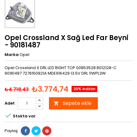
Opel Crossland X Sağ Led Far Beyni
- 90181487
Marka
Opel
Opel Crossland X DRL LED RIGHT TOP 00853528 B012128-C
90181487 7276150921A MDE916429 13.5V DRL 11WPL3W
₺3.774,74
₺4.718,43
20% indirim
Sepete ekle
Adet


Stokta var
Paylaş