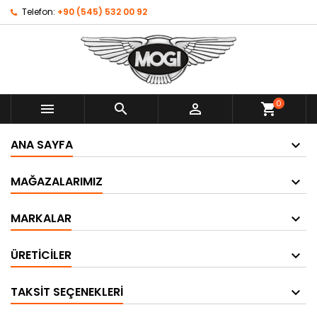
Telefon:
+90 (545) 532 00 92
0



shopping_cart
ANA SAYFA
MAĞAZALARIMIZ
MARKALAR
ÜRETICILER
TAKSIT SEÇENEKLERI