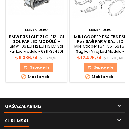
MARKA:
BMW
MARKA:
BMW
BMW F06 LCI F12 LCI F13 LCI
MINI COOPER F54 F55 F56
SOL FAR LED MODÜLÜ -
F57 SAĞ FAR VIRAJ LED
63117394901
MODÜLÜ - 63117366378
BMW F06 LCI F12 LCI F13 LCI Sol
MINI Cooper F54 F55 F56 F57
Far Led Modülü - 63117394901
Sağ Far Viraj Led Modülü -
63117366378
Fiyat
Normal
Fiyat
Normal
₺9.336,74
₺12.426,74
₺11.670,93
₺15.533,43
fiyat
fiyat
Sepete ekle
Sepete ekle




Stokta yok
Stokta yok

MAĞAZALARIMIZ

KURUMSAL